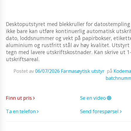
Desktoputstyret med blekkruller for datostempli
ikke bare kan utføre kontinuerlig automatisk utskri
dato, loddsnummer og vekt på papirbokser, etiketter
aluminium og rustfritt stål av høy kvalitet. Utstyrt 
tegn med lavere utskriftskostnader. Kan skrive ut 1
utskriftsareal.
Postet av
06/07/2026
Farmasøytisk utstyr
på
Kodemas
batchnumm
Finn ut pris
Se en video
Ta en telefon
Send forespørsel