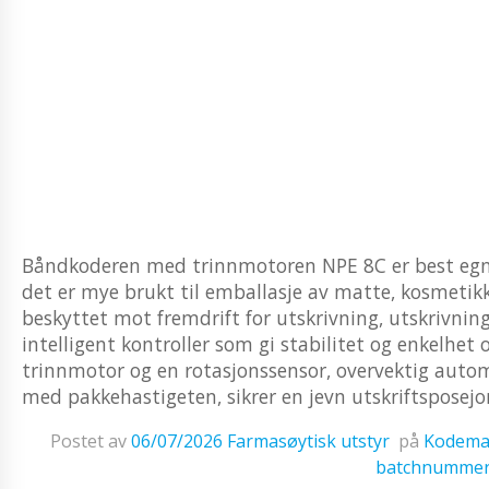
Båndkoderen med trinnmotoren NPE 8C er best egnet 
det er mye brukt til emballasje av matte, kosmetikk
beskyttet mot fremdrift for utskrivning, utskrivnin
intelligent kontroller som gi stabilitet og enkelhet
trinnmotor og en rotasjonssensor, overvektig auto
med pakkehastigeten, sikrer en jevn utskriftsposejo
Postet av
06/07/2026
Farmasøytisk utstyr
på
Kodemas
batchnumme