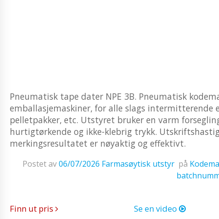
Pneumatisk tape dater NPE 3B. Pneumatisk kodemask
emballasjemaskiner, for alle slags intermitterende
pelletpakker, etc. Utstyret bruker en varm forsegling
hurtigtørkende og ikke-klebrig trykk. Utskriftshast
merkingsresultatet er nøyaktig og effektivt.
Postet av
06/07/2026
Farmasøytisk utstyr
på
Kodemas
batchnumm
Finn ut pris
Se en video