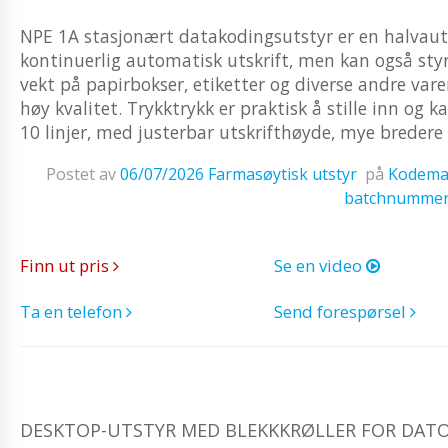
NPE 1A stasjonært datakodingsutstyr er en halvau
kontinuerlig automatisk utskrift, men kan også sty
vekt på papirbokser, etiketter og diverse andre var
høy kvalitet. Trykktrykk er praktisk å stille inn og k
10 linjer, med justerbar utskrifthøyde, mye bredere 
Postet av
06/07/2026
Farmasøytisk utstyr
på
Kodemas
batchnumme
Finn ut pris
Se en video
Ta en telefon
Send forespørsel
DESKTOP-UTSTYR MED BLEKKKRØLLER FOR DATO