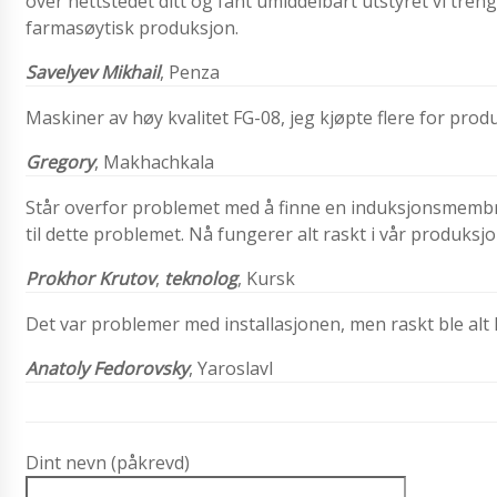
over nettstedet ditt og fant umiddelbart utstyret vi treng
farmasøytisk produksjon.
Savelyev Mikhail
,
Penza
Maskiner av høy kvalitet FG-08, jeg kjøpte flere for pro
Gregory
, Makhachkala
Står overfor problemet med å finne en induksjonsmembr
til dette problemet. Nå fungerer alt raskt i vår produksj
Prokhor Krutov
,
teknolog
, Kursk
Det var problemer med installasjonen, men raskt ble al
Anatoly Fedorovsky
, Yaroslavl
Dint nevn (påkrevd)