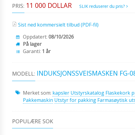
11 000 DOLLAR
PRIS:
SLIK reduserer du pris?
Sist ned kommersielt tilbud (PDF-fil)
Oppdatert:
08/10/2026
På lager
Garanti:
1 år
INDUKSJONSSVEISMASKEN FG-0
MODELL:
Merket som:
kapsler
Utstyrskatalog
Flaskekork
p
Pakkemaskin
Utstyr for pakking
Farmasøytisk ut
POPULÆRE SOK