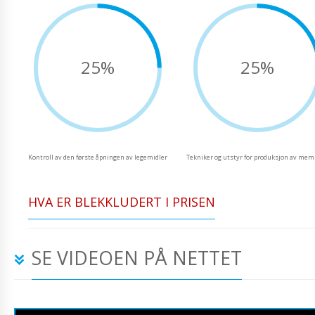
25%
25%
Kontroll av den første åpningen av legemidler
Tekniker og utstyr for produksjon av me
HVA ER BLEKKLUDERT I PRISEN
SE VIDEOEN PÅ NETTET