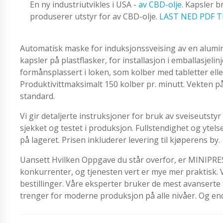
En ny industriutvikles i USA -
av CBD-olje
. Kapsler 
produserer utstyr for av CBD-olje.
LAST NED PDF T
Automatisk maske for induksjonssveising av en alumi
kapsler på plastflasker, for installasjon i emballasjeli
formånsplassert i loken, som kolber med tabletter ell
Produktivittmaksimalt 150 kolber pr. minutt. Vekten på u
standard.
Vi gir detaljerte instruksjoner for bruk av sveiseutstyr
sjekket og testet i produksjon. Fullstendighet og ytel
på lageret. Prisen inkluderer levering til kjøperens by.
Uansett Hvilken Oppgave du står overfor, er MINIPRESS 
konkurrenter, og tjenesten vert er mye mer praktisk. 
bestillinger. Våre eksperter bruker de mest avanserte te
trenger for moderne produksjon på alle nivåer. Og en