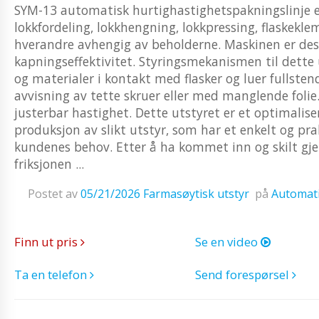
SYM-13 automatisk hurtighastighetspakningslinje er
lokkfordeling, lokkhengning, lokkpressing, flaskekl
hverandre avhengig av beholderne. Maskinen er de
kapningseffektivitet. Styringsmekanismen til dett
og materialer i kontakt med flasker og luer fullste
avvisning av tette skruer eller med manglende folie
justerbar hastighet. Dette utstyret er et optimalis
produksjon av slikt utstyr, som har et enkelt og pr
kundenes behov. Etter å ha kommet inn og skilt g
friksjonen ...
Postet av
05/21/2026
Farmasøytisk utstyr
på
Automati
Finn ut pris
Se en video
Ta en telefon
Send forespørsel