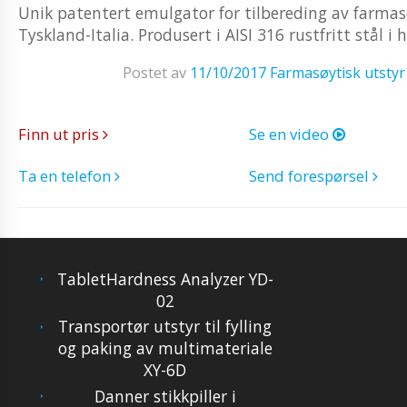
Unik patentert emulgator for tilbereding av farmas
Tyskland-Italia. Produsert i AISI 316 rustfritt stål 
Postet av
11/10/2017
Farmasøytisk utstyr
Finn ut pris
Se en video
Ta en telefon
Send forespørsel
TabletHardness Analyzer YD-
02
Transportør utstyr til fylling
og paking av multimateriale
XY-6D
Danner stikkpiller i