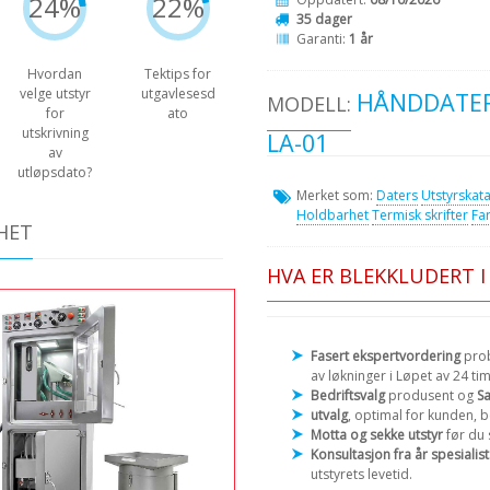
24%
22%
35 dager
Garanti:
1 år
Hvordan
Tektips for
velge utstyr
utgavlesesd
HÅNDDATE
MODELL:
for
ato
utskrivning
LA-01
av
utløpsdato?
Merket som:
Daters
Utstyrskat
Holdbarhet
Termisk skrifter
Fa
HET
HVA ER BLEKKLUDERT I
Fasert ekspertvordering
prob
av løkninger i Løpet av 24 tim
Bedriftsvalg
produsent og
S
utvalg
, optimal for kunden, b
Motta og sekke utstyr
før du
Konsultasjon fra år spesialist
utstyrets levetid.