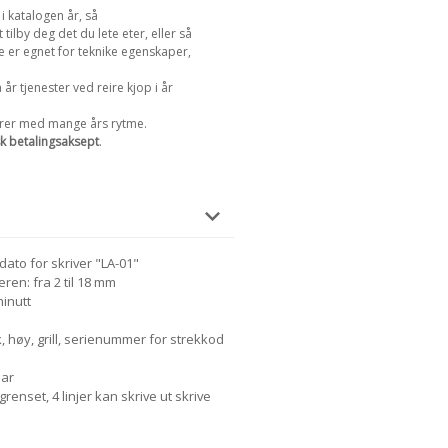
i katalogen år, så
t tilby deg det du lete eter, eller så
e er egnet for teknike egenskaper,
 år tjenester ved reire kjop i år
pører med mange års rytme.
sk betalingsaksept
.
ato for skriver "LA-01"
ren: fra 2 til 18 mm
minutt
k, høy, grill, serienummer for strekkod
bar
enset, 4 linjer kan skrive ut skrive