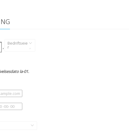
ING
Bedriftseie
,
r
,
velsesdato la-01.