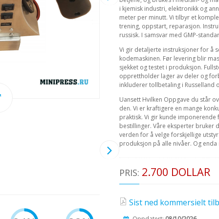
i kjemisk industri, elektronikk og ann
meter per minutt. Vi tilbyr et komplet
trening, oppstart, reparasjon. Instr
russisk. I samsvar med GMP-standa
Vi gir detaljerte instruksjoner for 
kodemaskinen. Før levering blir mask
sjekket og testet i produksjon. Fulls
opprettholder lager av deler og for
inkluderer tollbetaling i Russelland o
Uansett Hvilken Oppgave du står over
den. Vi er kraftigere en mange konk
praktisk. Vi gir kunde imponerende f
bestillinger. Våre eksperter bruker 
verden for å velge forskjellige utsty
produksjon på alle nivåer. Og enda
2.700 DOLLAR
PRIS:
Sist ned kommersielt tilb
Oppdatert:
08/10/2026