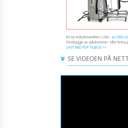
En ny industriutvikles i USA -
av CBD-ol
forebygge av sykdommer. Vårt firma p
LAST NED PDF TILBUD >>
SE VIDEOEN PÅ NET