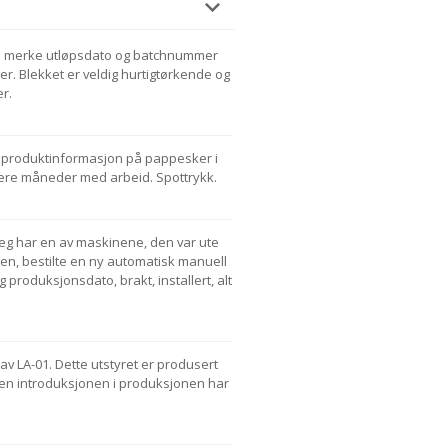
r å merke utløpsdato og batchnummer
r. Blekket er veldig hurtigtørkende og
r.
produktinformasjon på pappesker i
flere måneder med arbeid. Spottrykk.
Jeg har en av maskinene, den var ute
en, bestilte en ny automatisk manuell
g produksjonsdato, brakt, installert, alt
 av LA-01. Dette utstyret er produsert
iden introduksjonen i produksjonen har