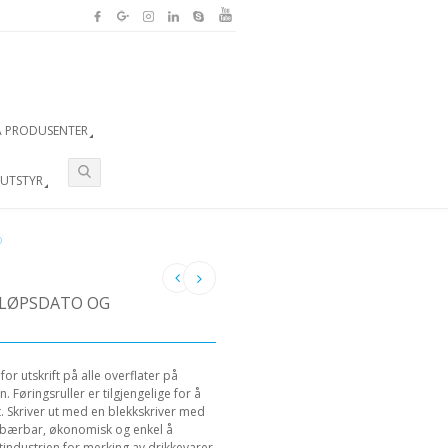
A PRODUSENTER
 UTSTYR
O
TLØPSDATO OG
or utskrift på alle overflater på
Føringsruller er tilgjengelige for å
t. Skriver ut med en blekkskriver med
 bærbar, økonomisk og enkel å
tindustrien for merking av drikkevarer,