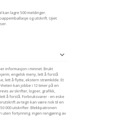
l kan lagre 500 meldinger.
 pappemballasje og utskrift. Ujiet
ser.
er informasjon i minnet. Brukt
erm, engelsk meny, lett å forstå
se, lett å flytte, ekstern strømkilde. Et
nheten kan jobbe i 12 timer på en
evis av skrifter, logoer, grafikk,
ett å forstå. Forbruksvarer - en eske
rutskrift av tegn kan være nok til en
50 000 utskrifter. Blekkpatronen
n uten fortynning. ingen rengjøring av