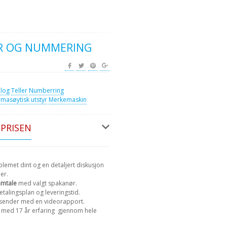
R OG NUMMERING
alog
Teller
Numberring
rmasøytisk utstyr
Merkemaskin
 PRISEN
lemet dint og en detaljert diskusjon
er.
amtale
med valgt spakanør.
etalingsplan og leveringstid.
 sender med en videorapport.
med 17 år erfaring
gjennom hele