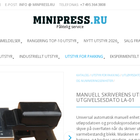
R
E-POST:
INFO @ MINPRESS.RU
TELEFONAS:
+7 495 364 3808
Pålitelig service
NMELDELSER
RANGERING TOP-10 UTSTYR
NYTT UTSTYR 2026
SALG FR
UTSTYR
INDUSTRIELLT UTSTYR
UTSTYR FOR PAKKING
EKSPERIMENTELT
KATALOG
/
UTSTYR FOR PAKKING
/
UTLØYPSDAT
OG NUMMERINGSENHETER
/
MANUELL SKRIVERENS U
UTGIVELSESDATO LA-01
Universal automatisk manuell enhet f
utløpsdatoen og produksjonsdatoen. 
skyve på overflaten når du skriver u
varmebestandig blekk. Maskinen er
betjene, og brukes i medisin- og ma