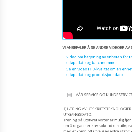
VI ANBEFALER Å SE ANDRE VIDEOER AV
Video om betjening av enheten for u
utløpsdato og batchnummer
Se en video i HD-kvalitet om en enhet 
utløpsdato og produksjonsdato
VÅR SERVICE OG KUNDESERVIC
1) LÆRING AV UTSKRIFTSTEKNOLOGIE
UTGANGSDATO.
Trening på utstyret vorter er mulig fjør k
om å organisere av soknad om utløpsda
med et komplott utvalg av estra utstyr o