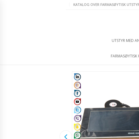
KATALOG OVER FARMASØYTISK UTSTY
UTSTYR MED A
FARMASØYTISK 