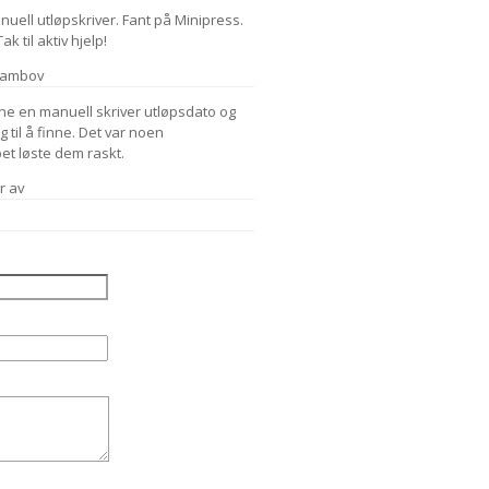
anuell utløpskriver. Fant på Minipress.
 til aktiv hjelp!
Tambov
ne en manuell skriver utløpsdato og
g til å finne. Det var noen
et løste dem raskt.
r av