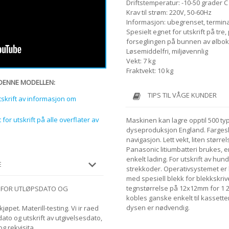
Driftstemperatur: -10-50 grader C
Krav til strøm: 220V, 50-60Hz
Informasjon: ubegrenset, termina
Spesielt egnet for utskrift på tre,
forseglingen på bunnen av ølbok
Løsemiddelfri, miljøvennlig
Vekt: 7 kg
Fraktvekt: 10 kg
 DENNE MODELLEN:
TIPS TIL VÅGE KUNDER
tskrift av informasjon om
for utskrift på alle overflater av
Maskinen kan lagre opptil 500 typ
dyseproduksjon England. Fargeskj
navigasjon. Lett vekt, liten størrel
Panasonic litiumbatteri brukes, e
enkelt lading. For utskrift av hundr
E
strekkoder. Operativsystemet er l
med spesiell blekk for blekkskrive
tegnstørrelse på 12x12mm for 1 2
R FOR UTLØPSDATO OG
kobles ganske enkelt til kassette
dysen er nødvendig.
jøpet. Materill-testing. Vi ir raed
to og utskrift av utgivelsesdato,
g rekvisita.