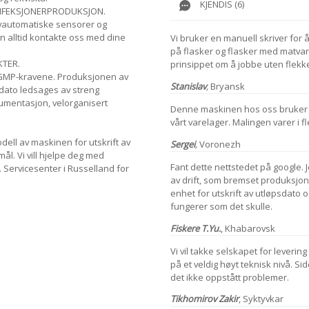
KJENDIS (6)
ONFEKSJONERPRODUKSJON.
lvautomatiske sensorer og
n alltid kontakte oss med dine
Vi bruker en manuell skriver fo
på flasker og flasker med matvare
KTER.
prinsippet om å jobbe uten flekke
GMP-kravene. Produksjonen av
Stanislav
,
Bryansk
 dato ledsages av streng
okumentasjon, velorganisert
Denne maskinen hos oss bruker 
vårt varelager. Malingen varer i 
ell av maskinen for utskrift av
Sergei
,
Voronezh
ål. Vi vill hjelpe deg med
Fant dette nettstedet på google. 
. Servicesenter i Russelland for
av drift, som bremset produksjon
enhet for utskrift av utløpsdato o
fungerer som det skulle.
Fiskere
T.Yu.
,
Khabarovsk
Vi vil takke selskapet for levering
på et veldig høyt teknisk nivå. S
det ikke oppstått problemer.
Tikhomirov
Zakir
,
Syktyvkar