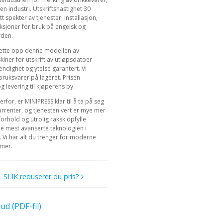
en industri. Utskriftshastighet 30
t spekter av tjenester: installasjon,
uksjoner for bruk på engelsk og
rden.
å sette opp denne modellen av
iner for utskrift av utløpsdatoer
tendighet og ytelse garantert. Vi
bruksvarer på lageret. Prisen
g levering til kjøperens by.
for, er MINIPRESS klar til å ta på seg
urrenter, og tjenesten vert er mye mer
orhold og utrolig raksk opfylle
de mest avanserte teknologien i
r. Vi har alt du trenger for moderne
 mer.
SLIK reduserer du pris?
ud (PDF-fil)