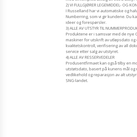
2) VI FULLGJØRER LEGEMIDDEL- OG K
I Russelland har vi automatiske og ha
Numberring, som vi gir kundene. Du ka
ideer og forespørsler.
3) ALLE AV UTSTYR TIL NUMMERPRODU
Produktene er i samsvar med de nye 
maskiner for utskrift av utløpsdato og
kvalitetskontroll, verifisering av all d
service etter salg av utstyret.
4) ALLE AV RESSERVEDELER
Produsentfirmaet kan også tilby en mod
utstøtsdato, basert på kunens mål og m
vedlikehold og reparasjon av alt utstyr
SNG-landet.