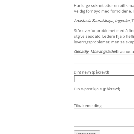
Har leige soknet etter en billik m
Veldig fornøyd med forholdene. Tak
Anastasia Zauralskaya
,
Ingeniør
, 
Står overfor problemet med å fin
utgivelsesdato. Ledere hjalp høfli
leveringsproblemer, men selskap
Genadiy
,
M
Levingsleder
Krasnoda
Dint nevn (påkrevd)
Din e-post kjole (påkrevd)
Tilbakemelding: