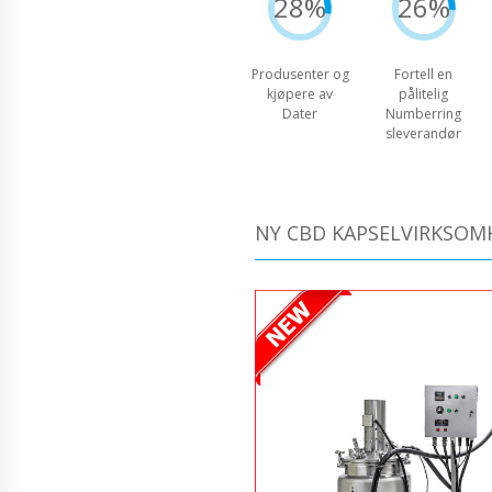
28%
26%
Produsenter og
Fortell en
kjøpere av
pålitelig
Dater
Numberring
sleverandør
NY CBD KAPSELVIRKSOM