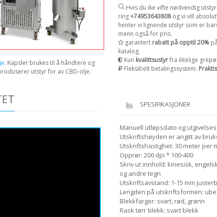
Hvis du ike vifte nødvendig utstyr 
ring
+74953643808
og vi vill absolut
henter vi lignende utstyr som er bar
menn også for pris.
garantert
rabatt på opptil 20%
på
katalog.
Kun
kvalittsustyr
fra ilitelige gre
je
. Kapsler brukes til å håndtere og
Fleksibelt betalingssystem.
Prakti
roduserer utstyr for av CBD-olje.
TET
SPESIFIKASJONER
Manuell utløpsdato og utgivelsesd
Utskriftshøyden er angitt av bruke
Utskriftshastighet: 30 meter per 
Opprør: 200 dpi * 100-400
Skriv ut innhold: kinesisk, engels
og andre tegn
Utskriftsavstand: 1-15 mm juster
Lengden på utskriftsformen: ubegr
Blekkfarger: svart, rød, grønn
Rask tørr blekk: svart blekk