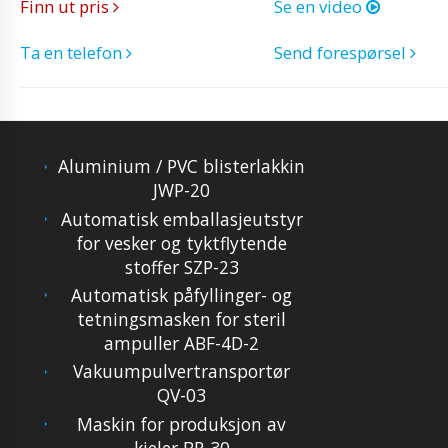
Finn ut pris
Se en video
Ta en telefon
Send forespørsel
Aluminium / PVC blisterlakkin
JWP-20
Automatisk emballasjeutstyr
for vesker og tyktflytende
stoffer SZP-23
Automatisk påfyllinger- og
tetningsmasken for steril
ampuller ABF-4D-2
Vakuumpulvertransportør
QV-03
Maskin for produksjon av
kjeler BR-30