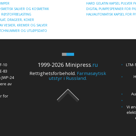
PUMPER
HARD GELATIN KAPSEL PULVER F
SMETISK SALVER OG KOSMETIKK
DIGITAL PUMPESPENNER FOR FYL
D RØSTOFFBELASTING
HALVAUTOMATISK KAPSEL FOR FY
LAT, DRAGEER, KOKER
AV VESKER, KREMER OG SALVER
 BATCHNUMMER OG UTLØPSDATO
1999-2026 Minipress
.ru
F-10
LTM-1
E-83
Rettighetsforbehold.
Farmasøytisk
H
 JWP-24
utstyr i Russland.
ere av
Au
r for
Vi øn
elekt