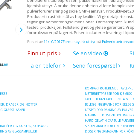
beholderen, tablettpressen, pakkemaskinen, vibrasjonssik
kjemisk utstyr. Å bruke denne enheten vil lette kompleksite
pulverforurensning og sikre GMP-samsvar. Produktivitet 200 
Produsert i rustfritt stål av høy kvalitet. Vi gir detaljerte in
tegninger av monteringsdimensjoner. Før transport til kund
testet i produksjon. Fullstendighet og ytelse garantert. Vi o
forbruksvarer på lageret. Prisen inkluderer levering til kjø
Postet av
11/10/2017
Farmasøytisk utstyr
på
Pulverkruetranspo
Finn ut pris
Se en video
S
Ta en telefon
Send forespørsel
K
KOMPAKT ROTERENDE TAVLEPRES
RESSE
NETTBRETTPRESSE FOR KJEMISK 
TABLET TEKAN TABLET ROTARY TE
TTER, DRAGER OG NØTTER
BELEGGINGSPANNE FOR BELEGG 
 OG GLASSFLASKER
UTSTYR FOR PAKKING AV PULVER 
MASKIN TIL DOSERTE FYLLINGS
HARD GELATIN CAPSULE PULVER
 DRAGÉER OG KAPSLER, SOTSAKER
SPRAYTØRKER FOR FIN PULVERPA
ETING AV GLASSAMPULLER
DOSERINGERMASKAIN FOR FÔRIN