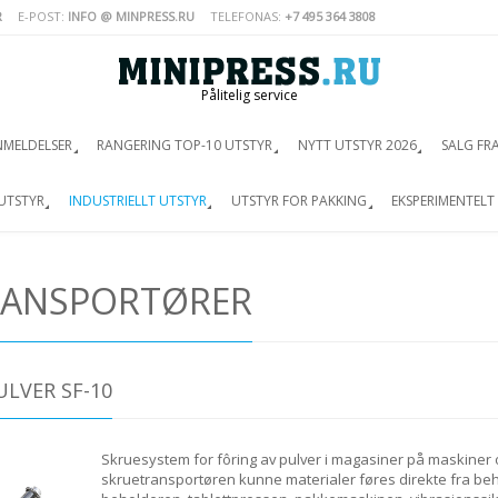
R
E-POST:
INFO @ MINPRESS.RU
TELEFONAS:
+7 495 364 3808
Pålitelig service
NMELDELSER
RANGERING TOP-10 UTSTYR
NYTT UTSTYR 2026
SALG FR
UTSTYR
INDUSTRIELLT UTSTYR
UTSTYR FOR PAKKING
EKSPERIMENTELT
RANSPORTØRER
LVER SF-10
Skruesystem for fôring av pulver i magasiner på maskiner 
skruetransportøren kunne materialer føres direkte fra beh