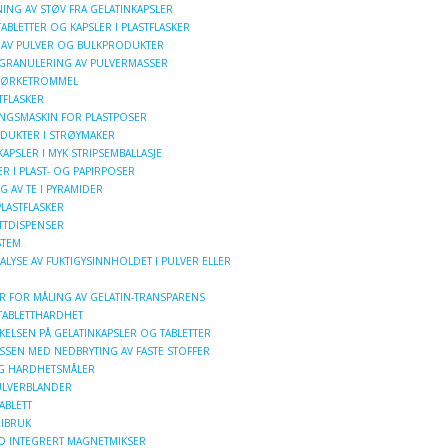
ING AV STØV FRA GELATINKAPSLER
TABLETTER OG KAPSLER I PLASTFLASKER
AV PULVER OG BULKPRODUKTER
GRANULERING AV PULVERMASSER
 TØRKETROMMEL
TFLASKER
NGSMASKIN FOR PLASTPOSER
ODUKTER I STRØYMAKER
KAPSLER I MYK STRIPSEMBALLASJE
R I PLAST- OG PAPIRPOSER
G AV TE I PYRAMIDER
LASTFLASKER
TTDISPENSER
STEM
LYSE AV FUKTIGYSINNHOLDET I PULVER ELLER
 FOR MÅLING AV GELATIN-TRANSPARENS
 TABLETTHARDHET
KELSEN PÅ GELATINKAPSLER OG TABLETTER
SSEN MED NEDBRYTING AV FASTE STOFFER
 OG HARDHETSMÅLER
ULVERBLANDER
ABLETT
RIBRUK
D INTEGRERT MAGNETMIKSER