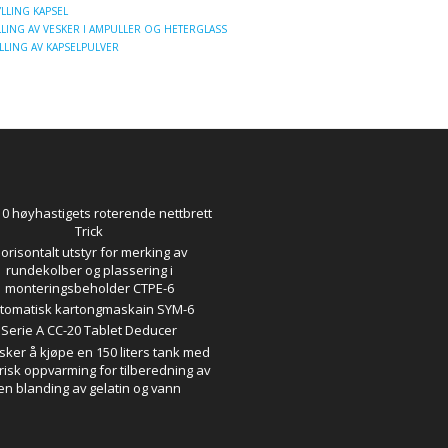
YLLING KAPSEL
LING AV VESKER I AMPULLER OG HETERGLASS
LLING AV KAPSELPULVER
0 høyhastigets roterende nettbrett
Trick
orisontalt utstyr for merking av
rundekolber og plassering i
monteringsbeholder CTPE-6
tomatisk kartongmaskain SYM-6
Serie A CC-20 Tablet Deducer
sker å kjøpe en 150 liters tank med
risk oppvarming for tilberedning av
en blanding av gelatin og vann