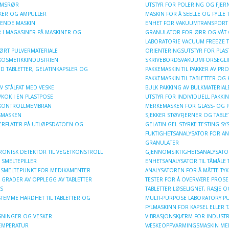
IUMSRØR
UTSTYR FOR POLERING OG FJERN
SKER OG AMPULLER
MASKIN FOR Å SEELLE OG FYLLE 
ENDE MASKIN
ENHET FOR VAKUUMTRANSPORT 
 I MAGASINER PÅ MASKINER OG
GRANULATOR FOR ØRR OG VÅT 
LABORATORIE VACUUM FREEZE
ØRT PULVERMATERIALE
ORIENTERINGSUTSTYR FOR PLAS
 KOSMETIKKINDUSTRIEN
SKRIVEBORDSVAKUUMFORSEGLI
D TABLETTER, GELATINKAPSLER OG
PAKKEMASKIN TIL PAKKER AV PR
PAKKEMASKIN TIL TABLETTER OG 
V STÅLFAT MED VESKE
BULK PAKKING AV BULKMATERIALE
VKOK I EN PLASTPOSE
UTSTYR FOR INDIVIDUELL PAKKIN
MKONTROLLMEMBRAN
MERKEMASKEN FOR GLASS- OG P
SMASKEN
SJEKKER STØVFJERNER OG TABLE
VERFLATER PÅ UTLØPSDATOEN OG
GELATIN GEL STYRKE TESTING SY
FUKTIGHETSANALYSATOR FOR ANA
GRANULATER
RONISK DETEKTOR TIL VEGETKONSTROLL
GJENNOMSIKTIGHETSANALYSATOR
 SMELTEPILLER
ENHETSANALYSATOR TIL TÅMÅLE
 SMELTEPUNKT FOR MEDIKAMENTER
ANALYSATOREN FOR Å MÅTTE TYK
 GRADER AV OPPLEGG AV TABLETTER
TESTER FOR Å OVERVÆRE PROSE
S
TABLETTER LØSELIGNET, RASJE
TEMME HARDHET TIL TABLETTER OG
MULTI-PURPOSE LABORATORY P
FYLMASKINN FOR KAPSEL ELLER T
SNINGER OG VESKER
VIBRASJONSKJÆRM FOR INDUST
EMPERATUR
VÆSKEOPPVARMINGSMASKIN ME