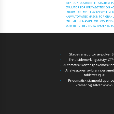
ELEKTRONISK STYRTE PERISTALTISKE 
EMULATOR FOR FARMASØYTISK OG KO
LABORATORIEMØLLE AV KNIVTYPE ME
HALVAUTOMATISK MASKIN FOR GRANU
PNEUMATISK MASKIN FOR DOSERING 
SKRIVER TIL PREGING AV PAKKENES
Skruetransportør av pulver S
Enkelsidemerkingsutstyr CTP
Automatisk kartongpakemaskinn
Analysatoren av brannparamet
tabletter PJ-03
Pneumatisk stampeldispense
kremer og salver WW-25