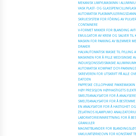
MEKANISK LIMFYLMASKINN I ALUMIN
VASK PLAST- OG GLASSPENICILLINFLA
AUTOMATISK PLASMAPULERINGSDANN
SKRUESYSTEM FOR FÔRING AV PULVER
CONTAINERE
V-FORMET MIKKER FOR BLANDING AVT
EMULGATOR AV KREM OG SALVER TIL
MASKIN FOR PAKKING AV BLEMMER ME
DRAKER
HALVAUTOMATISK MASKE TIL FYLLING A
MASKINEN FOR Å FYLLE MEDISINSKE A
INDUKSJONSSVEISMASKE ALUMINIU
AUTOMATISK KOMPAKT DOY-PAKNING
SKREVEREN FOR UTSKRIFT PÅ ALLE O
DATOEN
PAPPESKE CELLOPHANE PAKKEMASKIN
HØY PRESISJON HØYHASTIGETS ELEKT
SMELTEANALYSATOR FOR Å ANALYSERE
SMELTEANALYSATOR FOR Å BESTEMME
EN ANALYSATOR FOR Å HASTIGHET OG
ŽELATINOS KLAMPUMO ANALIZATORIU
LABORATORIEINNRETTNING FOR Å BES
GRANULER
MAGNETBLANDER FOR BLANDINGSLØ
VAKUUMTØRKEOVN FOR KONSTANT T