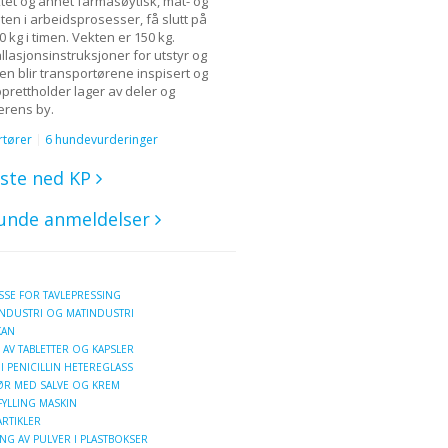
tet og annet farmasøytisk, mat- og
ten i arbeidsprosesser, få slutt på
kg i timen. Vekten er 150 kg.
stallasjonsinstruksjoner for utstyr og
en blir transportørene inspisert og
pprettholder lager av deler og
perens by.
rtører
6 hundevurderinger
iste ned KP
unde anmeldelser
SE FOR TAVLEPRESSING
INDUSTRI OG MATINDUSTRI
KAN
AV TABLETTER OG KAPSLER
I PENICILLIN HETEREGLASS
RØR MED SALVE OG KREM
FYLLING MASKIN
RTIKLER
G AV PULVER I PLASTBOKSER