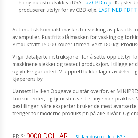
En ny industriutvikles i USA -
av CBD-olje
. Kapsler 
produserer utstyr for av CBD-olje.
LAST NED PDF T
Automatisk kompakt maskin for vasking av plastikk- og 
av ampuller. Rustfritt stålmasken for vasking og tørki
Produktivitt 15 000 kolber i timen. Vekt 180 kg. Produsert
Vi gir detaljerte instruksjoner for å sette opp utstyr fo
maskinene sjekket og testet i produksjon. I tillegg e
og ytelse garantert. Vi opprettholder lager av deler og
kjøperens by.
Uansett Hvilken Oppgave du står overfor, er MINIPRESS 
konkurrenter, og tjenesten vert er mye mer praktisk. 
bestillinger. Våre eksperter bruker de mest avanserte te
trenger for moderne produksjon på alle nivåer. Og en
9000 DOLLAR
PRIS:
SLIK reduserer du pris?