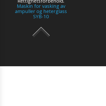
Rettighetsforbehold.
Maskin for vasking av
ampuller og heterglass
SYB-10