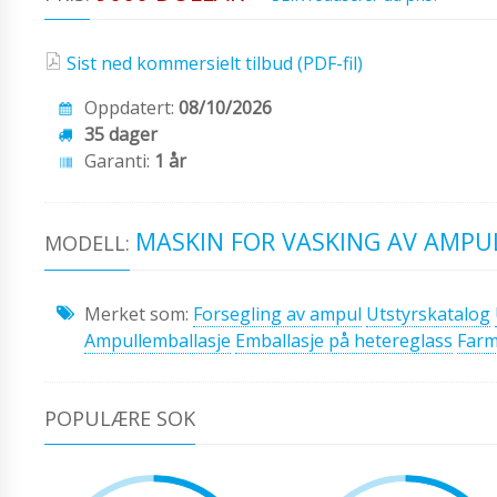
Sist ned kommersielt tilbud (PDF-fil)
Oppdatert:
08/10/2026
35 dager
Garanti:
1 år
MASKIN FOR VASKING AV AMPU
MODELL:
Merket som:
Forsegling av ampul
Utstyrskatalog
Ampullemballasje
Emballasje på hetereglass
Farm
POPULÆRE SOK