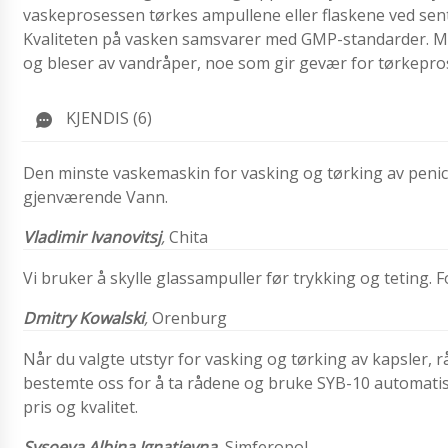
vaskeprosessen tørkes ampullene eller flaskene ved sent
Kvaliteten på vasken samsvarer med GMP-standarder.
M
og bleser av vandråper, noe som gir gevær for tørkepr
KJENDIS (6)
Den minste vaskemaskin for vasking og tørking av penici
gjenværende Vann.
Vladimir Ivanovitsj
,
Chita
Vi bruker å skylle glassampuller før trykking og teting. 
Dmitry Kowalski
,
Orenburg
Når du valgte utstyr for vasking og tørking av kapsler, r
bestemte oss for å ta rådene og bruke SYB-10 automatisk
pris og kvalitet.
Sysoeva
Albina Ignatievna
,
Simferopol