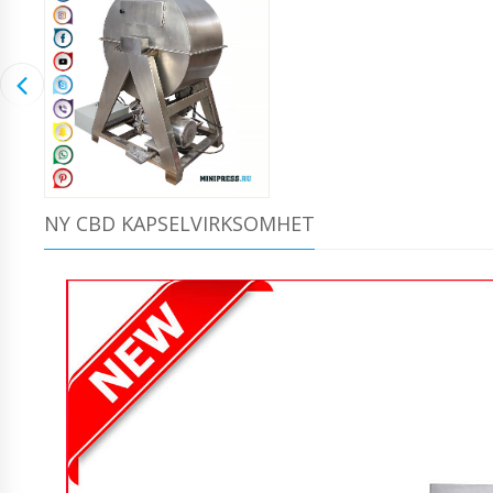
NY CBD KAPSELVIRKSOMHET