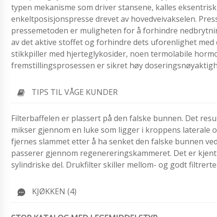
typen mekanisme som driver stansene, kalles eksentrisk e
enkeltposisjonspresse drevet av hovedveivakselen. Press
pressemetoden er muligheten for å forhindre nedbrytnin
av det aktive stoffet og forhindre dets uforenlighet med
stikkpiller med hjerteglykosider, noen termolabile horm
fremstillingsprosessen er sikret høy doseringsnøyaktigh
TIPS TIL VÅGE KUNDER
Filterbaffelen er plassert på den falske bunnen. Det re
mikser gjennom en luke som ligger i kroppens laterale ov
fjernes slammet etter å ha senket den falske bunnen ved
passerer gjennom regenereringskammeret. Det er kjent try
sylindriske del. Drukfilter skiller mellom- og godt filtre
KJØKKEN (4)