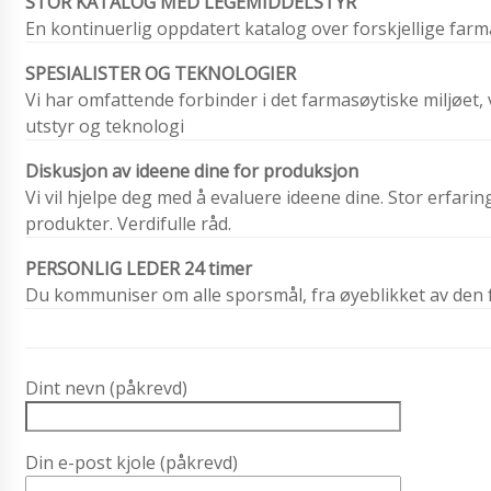
STOR KATALOG MED LEGEMIDDELSTYR
En kontinuerlig oppdatert katalog over forskjellige farma
SPESIALISTER OG TEKNOLOGIER
Vi har omfattende forbinder i det farmasøytiske miljøet, vi 
utstyr og teknologi
Diskusjon av ideene dine for produksjon
Vi vil hjelpe deg med å evaluere ideene dine. Stor erfar
produkter. Verdifulle råd.
PERSONLIG LEDER 24 timer
Du kommuniser om alle sporsmål, fra øyeblikket av den fø
Dint nevn (påkrevd)
Din e-post kjole (påkrevd)