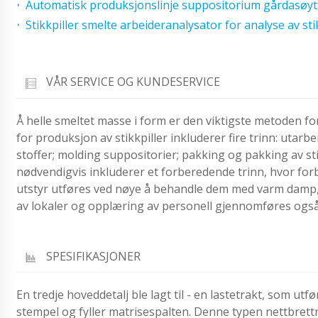
Automatisk produksjonslinje suppositorium gårdasøyt
Stikkpiller smelte arbeideranalysator for analyse av st
VÅR SERVICE OG KUNDESERVICE
Å helle smeltet masse i form er den viktigste metoden fo
for produksjon av stikkpiller inkluderer fire trinn: utarbe
stoffer; molding suppositorier; pakking og pakking av sti
nødvendigvis inkluderer et forberedende trinn, hvor for
utstyr utføres ved nøye å behandle dem med varm damp,
av lokaler og opplæring av personell gjennomføres også
SPESIFIKASJONER
En tredje hoveddetalj ble lagt til - en lastetrakt, som 
stempel og fyller matrisespalten. Denne typen nettbrett