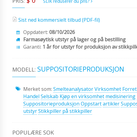
$ 0
PRIS:
SLIK reduserer du pris?
Sist ned kommersielt tilbud (PDF-fil)
Oppdatert:
08/10/2026
Farmasøytisk utstyr på lager og på bestilling
Garanti:
1 år for utstyr for produksjon av stikkpill
SUPPOSITORIEPRODUKSJON
MODELL:
Merket som:
Smelteanalysator
Virksomhet
Forre
Handel
Selskab
Kjøp en virksomhet
medisinering
Suppositorieproduksjon
Oppstart
artikler
Supposi
utstyr
Stikkpiller på stikkpiller
POPULÆRE SOK