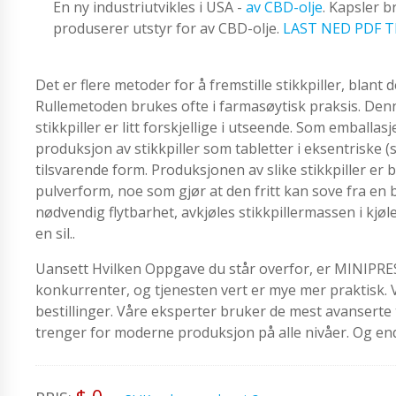
En ny industriutvikles i USA -
av CBD-olje
. Kapsler 
produserer utstyr for av CBD-olje.
LAST NED PDF T
Det er flere metoder for å fremstille stikkpiller, blant 
Rullemetoden brukes ofte i farmasøytisk praksis. Denn
stikkpiller er litt forskjellige i utseende. Som emballa
produksjon av stikkpiller som tabletter i eksentriske 
tilsvarende form. Produksjonen av slike stikkpiller er 
pulverform, noe som gjør at den fritt kan sove fra en
nødvendig flytbarhet, avkjøles stikkpillermassen i kjø
en sil..
Uansett Hvilken Oppgave du står overfor, er MINIPRESS 
konkurrenter, og tjenesten vert er mye mer praktisk. 
bestillinger. Våre eksperter bruker de mest avanserte te
trenger for moderne produksjon på alle nivåer. Og en