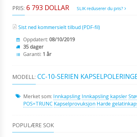
6 793 DOLLAR
PRIS:
SLIK reduserer du pris?
Sist ned kommersielt tilbud (PDF-fil)
Oppdatert:
08/10/2019
35 dager
Garanti:
1 år
CC-10-SERIEN KAPSELPOLERING
MODELL:
Merket som:
Innkapsling
Innkapsling
kapsler
Stø
POS=TRUNC
Kapselprovuksjon
Harde gelatinkap
POPULÆRE SOK