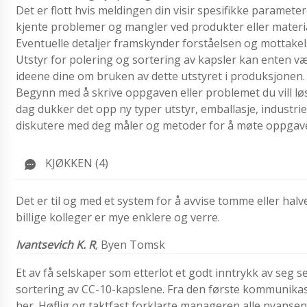
Det er flott hvis meldingen din visir spesifikke paramete
kjente problemer og mangler ved produkter eller materia
Eventuelle detaljer framskynder forståelsen og mottakels
Utstyr for polering og sortering av kapsler kan enten væ
ideene dine om bruken av dette utstyret i produksjonen.
Begynn med å skrive oppgaven eller problemet du vill løs
dag dukker det opp ny typer utstyr, emballasje, industrie
diskutere med deg måler og metoder for å møte oppgav
KJØKKEN (4)
Det er til og med et system for å avvise tomme eller halv
billige kolleger er mye enklere og verre.
Ivantsevich K. R
,
Byen Tomsk
Et av få selskaper som etterlot et godt inntrykk av seg se
sortering av CC-10-kapslene. Fra den første kommunikasj
her. Høflig og taktfast forklarte manageren alle nyansen