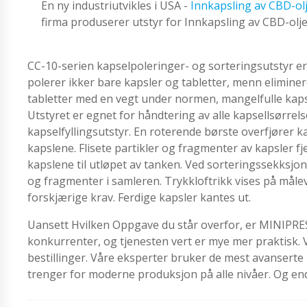
En ny industriutvikles i USA -
Innkapsling av CBD-ol
firma produserer utstyr for Innkapsling av CBD-olj
CC-10-serien kapselpoleringer- og sorteringsutstyr e
polerer ikker bare kapsler og tabletter, menn eliminere
tabletter med en vegt under normen, mangelfulle kapsler
Utstyret er egnet for håndtering av alle kapsellsørrels
kapselfyllingsutstyr. En roterende børste overfjører ka
kapslene. Flisete partikler og fragmenter av kapsler
kapslene til utløpet av tanken. Ved sorteringssekksjo
og fragmenter i samleren. Trykkloftrikk vises på måleve
forskjærige krav. Ferdige kapsler kantes ut.
Uansett Hvilken Oppgave du står overfor, er MINIPRESS 
konkurrenter, og tjenesten vert er mye mer praktisk. 
bestillinger. Våre eksperter bruker de mest avanserte te
trenger for moderne produksjon på alle nivåer. Og en