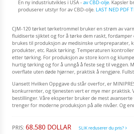
En ny industriutvikles i USA -
av CBD-olje
. Kapsler 
produserer utstyr for av CBD-olje.
LAST NED PDF T
CJM-120 tørket tørketrommel bruker en strøm av varm lu
fluidiserte sjiktet og for å tørke dem raskt, fordamper
brukes til produksjon av medisinske urtepreparater, k
produkter, etc. Rask tørking. Temperaturen kontrollere
etter tørking. For produksjon av store korn og klumpet
hurtig tørking og for å unngå å feste seg til veggen.
overflate uten døde hjørner, praktisk å rengjøre. Ful
Uansett Hvilken Oppgave du står overfor, er MINIPRESS 
konkurrenter, og tjenesten vert er mye mer praktisk. 
bestillinger. Våre eksperter bruker de mest avanserte te
trenger for moderne produksjon på alle nivåer. Og en
68.580 DOLLAR
PRIS:
SLIK reduserer du pris?