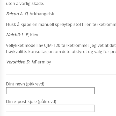
uten alvorlig skade.
Falcon A. O
, Arkhangelsk
Husk å kjøpe en manuell sprøytepistol til en tørketrommel
Nalchik L. P
, Kiev
Vellykket modell av CJM-120 tørketrommel. Jeg vet at det 
høykvalitts konsultasjon om dete utstyret og valg for pr
Vershkivo D. M
Perm by
Dint nevn (påkrevd)
Din e-post kjole (påkrevd)