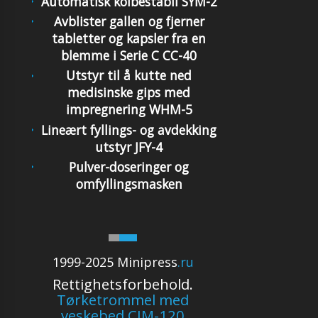
Automatisk kolbestabil SYM-2
Avblister gallen og fjerner
tabletter og kapsler fra en
blemme i Serie C CC-40
Utstyr til å kutte ned
medisinske gips med
impregnering WHM-5
Lineært fyllings- og avdekking
utstyr JFY-4
Pulver-doseringer og
omfyllingsmasken
1999-2025 Minipress
.ru
Rettighetsforbehold.
Tørketrommel med
veskebed CJM-120