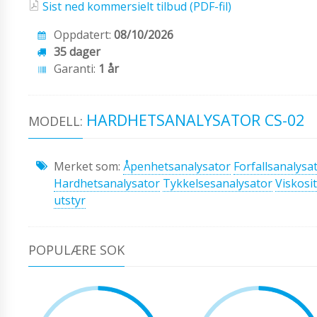
Sist ned kommersielt tilbud (PDF-fil)
Oppdatert:
08/10/2026
35 dager
Garanti:
1 år
HARDHETSANALYSATOR CS-02
MODELL:
Merket som:
Åpenhetsanalysator
Forfallsanalysa
Hardhetsanalysator
Tykkelsesanalysator
Viskosi
utstyr
POPULÆRE SOK