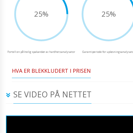
25%
25%
Fortell en pålitelig spakandør av hardhetsanalysator
Garantiperiode for upløsningsanalysat
HVA ER BLEKKLUDERT I PRISEN
SE VIDEO PÅ NETTET