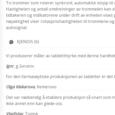
To trommer som roterer synkront; automatisk stopp til avt
Hastigheten og antall omdreininger av trommelen kan sti
tidtakeren og indikatorene under drift av enheten vises 
nøyaktighet viser rotasjonshastigheten til trommene og 
autosignal.
KJENDIS (6)
Vi produserer måler av tablettthyrke med denne hardheter
Igor
,
g.
Saratov
For den farmasøytiske produksjonen av tabletter er det b
Olga Makarova
,
Kemerovo
Det var nødvendig å etablere produksjon så snart som mu
ikke annet enn kan glede oss.
Vladislav
, Tomsk