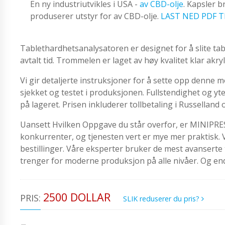
En ny industriutvikles i USA -
av CBD-olje
. Kapsler 
produserer utstyr for av CBD-olje.
LAST NED PDF T
Tablethardhetsanalysatoren er designet for å slite ta
avtalt tid. Trommelen er laget av høy kvalitet klar akryl
Vi gir detaljerte instruksjoner for å sette opp denne 
sjekket og testet i produksjonen. Fullstendighet og yt
på lageret. Prisen inkluderer tollbetaling i Russelland 
Uansett Hvilken Oppgave du står overfor, er MINIPRESS 
konkurrenter, og tjenesten vert er mye mer praktisk. 
bestillinger. Våre eksperter bruker de mest avanserte te
trenger for moderne produksjon på alle nivåer. Og en
2500 DOLLAR
PRIS:
SLIK reduserer du pris?