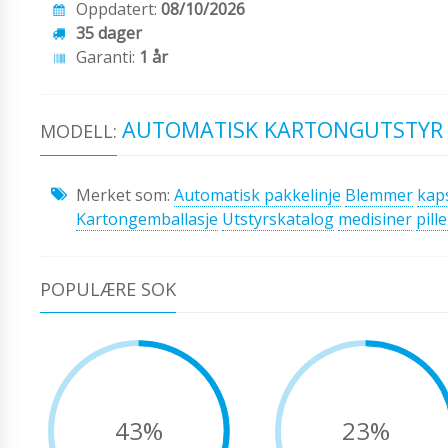
Oppdatert:
08/10/2026
35 dager
Garanti:
1 år
AUTOMATISK KARTONGUTSTYR 
MODELL:
Merket som:
Automatisk pakkelinje
Blemmer
kap
Kartongemballasje
Utstyrskatalog
medisiner
pille
POPULÆRE SOK
43%
23%