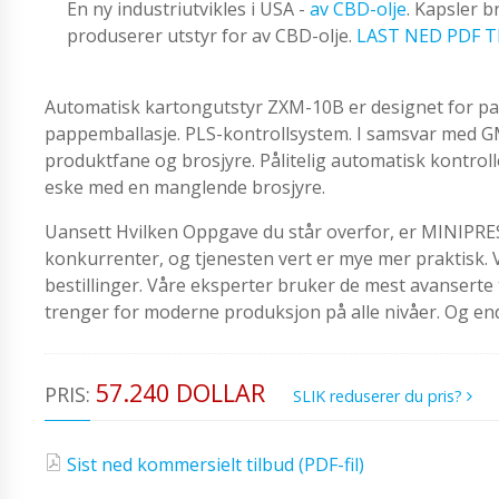
En ny industriutvikles i USA -
av CBD-olje
. Kapsler 
produserer utstyr for av CBD-olje.
LAST NED PDF T
Automatisk kartongutstyr ZXM-10B er designet for pak
pappemballasje. PLS-kontrollsystem. I samsvar med GMP
produktfane og brosjyre. Pålitelig automatisk kontrol
eske med en manglende brosjyre.
Uansett Hvilken Oppgave du står overfor, er MINIPRESS 
konkurrenter, og tjenesten vert er mye mer praktisk. 
bestillinger. Våre eksperter bruker de mest avanserte te
trenger for moderne produksjon på alle nivåer. Og en
57.240 DOLLAR
PRIS:
SLIK reduserer du pris?
Sist ned kommersielt tilbud (PDF-fil)