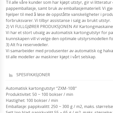
Til alle våre kunder som har kjøpt utstyr, gir vi littera
pappemballasje, samt bruk av emballasjemateriell. Vi g
hjelper til med å løse de oppståtte vanskeligheter i prod
forbruksvarer. Vi tilbyr assistanse i salg av brukt utstyr.
2) VI FULLGJØRER PRODUKSJONEN AV Kartongmaskaine
Vi har et stort utvalg av automatisk kartongutstyr for pa
kunnskapen vill vi velge den optimale utstyrsmodellen 
3) Alt fra reservedeller.
Vi samarbeider med produsenter av automatisk og halvau
til alle modeller av maskiner kjøpt i vårt selskap.
SPESIFIKASJONER
Automatisk kartongutstyr “ZXM-10B”
Produktivitet: 50 ~ 100 bokser / min
Hastighet: 100 bokser / min
Emballasje: pappkvalitt: 250 ~ 300 g / m2, maks. størrel
Sett Inn blad: papirkvalitt 55 ~ 65 g / m2, maks. størrels