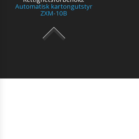
Automatisk kartongutstyr
ZXM-10B