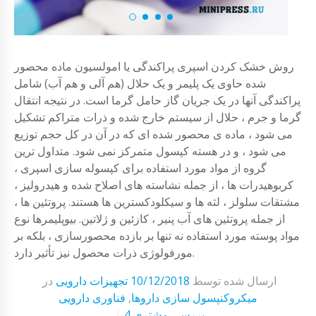
روش خشک کردن اسپری پراکندگی یا امولسیون ماده محصور
شده حاوی یک پلیمر و یک حلال (هم آلی و هم آب) شامل
پراکندگی آنها در یک جریان گاز حامل گرما است. در نتیجه انتقال
گرما و جرم ، حلال از سیستم خارج شده و ذرات متراکم تشکیل
می شود ، ماده ی محصور شده ای که در آن در کل حجم توزیع
می شود ، و در هسته کپسول متمرکز نمی شود. متداول ترین
گروه از مواد مورد استفاده برای کپسوله سازی اسپری ،
کربوهیدرات ها ، از جمله نشاسته های اصلاح شده و هیدرولیز ،
مشتقات سلولز ، لثه ها و سیکلودکسترین ها هستند. پروتئین ها ،
از جمله پروتئین های آب پنیر ، کازئین و ژلاتین. بیوپلیمرها نوع
مواد پوسته مورد استفاده نه تنها بر بازده محصورسازی ، بلکه بر
مورفولوژی ذرات محصول نیز تأثیر دارد.
ارسال شده توسط
10/12/2018
تجهیزات دارویی
در
میکروکنپسول سازی داروها
,
فناوری دارویی
4 بررسی مشتری