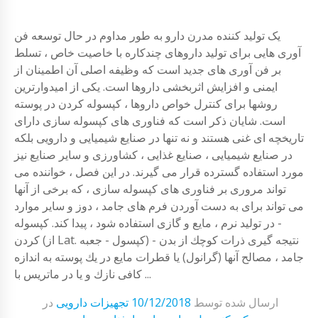
یک تولید کننده مدرن دارو به طور مداوم در حال توسعه فن
آوری هایی برای تولید داروهای چندکاره با خاصیت خاص ، تسلط
بر فن آوری های جدید است که وظیفه اصلی آن اطمینان از
ایمنی و افزایش اثربخشی داروها است. یكی از امیدوارترین
روشها برای كنترل خواص داروها ، كپسوله كردن در پوسته
است. شایان ذکر است که فناوری های کپسوله سازی دارای
تاریخچه ای غنی هستند و نه تنها در صنایع شیمیایی و دارویی بلکه
در صنایع شیمیایی ، صنایع غذایی ، کشاورزی و سایر صنایع نیز
مورد استفاده گسترده قرار می گیرند. در این فصل ، خواننده می
تواند مروری بر فناوری های کپسوله سازی ، که برخی از آنها
می تواند برای به دست آوردن فرم های جامد ، دوز و سایر موارد
- در تولید نرم ، مایع و گازی استفاده شود ، پیدا کند. كپسوله
كردن (از Lat. كپسول - جعبه) - نتیجه گیری ذرات كوچك از بدن
جامد ، مصالح آنها (گرانول) یا قطرات مایع در یك پوسته به اندازه
كافی نازك و یا در ماتریس با ...
ارسال شده توسط
10/12/2018
تجهیزات دارویی
در