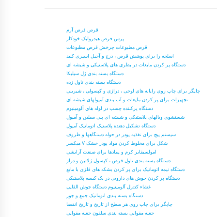
قرص قرص آرم
پرس قرص هیدرولیک خودکار
قرص مطبوعات چرخش قرص مطبوعات
اسلحه را برای پوشش قرص ، درج و آجیل اسپری کنید
دستگاه پر کردن مایعات در بطری های پلاستیکی و شیشه ای
دستگاه بسته بندی ژل سیلیکا
دستگاه بسته بندی تاول زده
چاپگر برای چاپ روی رایانه های لوحی ، دراژی و کپسولی ، شیرینی
تجهیزات برای پر کردن مایعات و آب بندی آمپولهای شیشه ای
دستگاه پركننده چسب در لوله هاي آلومينيوم
شستشوی ویالهای پلاستیکی و شیشه ای پنی سیلین و آمپول
دستگاه تشکیل دهنده پلاستیک اتوماتیک آمپول
سیستم پیچ برای تغذیه پودر در حوله دستگاهها و ظروف
میکسر V شکل برای مخلوط کردن مواد پودر خشک
امولسیفایر کرم و پمادها برای صنعت آرایشی
دستگاه بسته بندی تاول قرص ، کپسول ژلاتین و دراژ
دستگاه نیمه اتوماتیک برای پر کردن بشکه های فلزی با مایع
دستگاه پر کردن جوش های دارویی در یک کیسه پلاستیکی
غشاء کنترل آلومینیوم دستگاه جوش القایی
دستگاه بسته بندی اتوماتیک جمع و جور
چاپگر برای چاپ روی هر سطح از تاریخ و تاریخ انقضا
جعبه مقوایی بسته بندی سلفون جعبه مقوایی