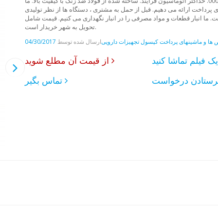
کلیه اندازه های استاندارد کپسول های ژلاتین 000،00،0،1،1،3،3،4،5. حداکثر اتوماسیون فرایند. ساخته شده از فولاد ضد زنگ با کیفیت بالا. ما
پرداخت ارائه می دهیم. قبل از حمل به مشتری ، دستگاه ها از نظر تولیدی
ما انبار قطعات و مواد مصرفی را در انبار نگهداری می کنیم. قیمت شامل
تحویل به شهر خریدار است.
ها و ماشینهای پرداخت کپسول
تجهیزات دارویی
ارسال شده توسط
04/30/2017
د
از قیمت آن مطلع شوید
تماس بگیر