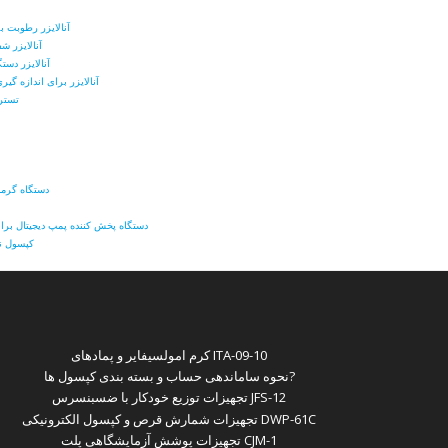
آنالایزر رطوبت ب
آنالایزر ش
آنالایزر دست
آنالایزر برای اندازه گ
تستر 
دستگاه گرما
دستگاه پخش کننده پمپ دیجیتال برای 
کپسول نی
کرم امولسیفایر و پمادهای ITA-09-10
نحوه ساماندهی حساب و بسته بندی کپسول ها?
تجهیزات توزیع خودکار با ضسبنسرس JFS-12
تجهیزات شمارش قرص و کپسول الکترونیکی DWP-61C
تجهیزات پوشش آزمایشگاهی پلت CJM-1