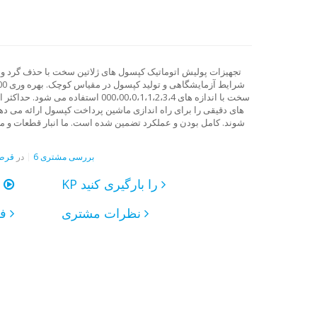
تجهیزات پولیش اتوماتیک کپسول های ژلاتین سخت با حذف گرد و غ
سخت با اندازه های 00،00،0،1،1،2،3،4
های دقیقی را برای راه اندازی ماشین پرداخت کپسول ارائه می ده
شوند. کامل بودن و عملکرد تضمین شده است. ما انبار قطعات و مو
6 بررسی مشتری
در
قرص 
KP را بارگیری کنید
یک فیلم تماشا کنی
نظرات مشتری
فرستادن درخواست