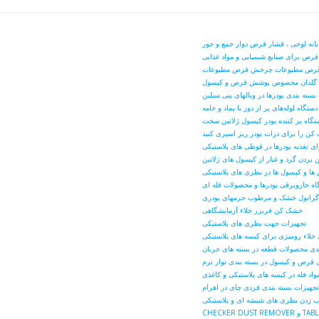
یانه لوحی ، فشار قرص دوار جمع و جور
قرص برای صنایع شیمیایی و مواد غذایی
رص مطبوعات چرخش قرص مطبوعات
گلدان مخصوص پوشش قرص و کپسول
بسته بندی پودرها در ویالهای پنی سیلین
دستگاه لوله‌های پر از دوز با پماد و خامه
تگاه پر کننده پودر کپسول ژلاتین سخت
ن را برای ذرات پودر ریز اسپری کنید
ای تغذیه پودرها در قوطی های پلاستیکی
 بردن گرد و غبار از کپسول های ژلاتین
ا و کپسول ها در بطری های پلاستیکی
اه جاروبرقی پودرها و محصولات فله ای
 گرانول خشک و مرطوب جرمهای پودری
خشک کن فریزر خلاء آزمایشگاهی
تجهیزات جهت بطری های پلاستیکی
 خلاء رومیزی برای کیسه های پلاستیکی
ندی محصولات قطعه در بسته های جریان
ی قرص و کپسول در بسته بندی نوار نرم
واد فله در کیسه های پلاستیکی و کاغذی
تجهیزات بسته بندی فردی چای در اهرام
 زدن بطری های شیشه ای و پلاستیکی
TABLET DIS