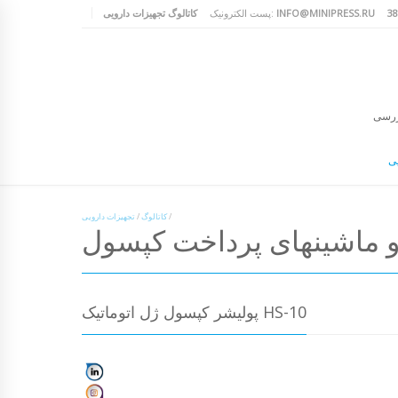
INFO@MINIPRESS.RU
پست الکترونیک:
کاتالوگ تجهیزات دارویی
ررسی
یی
/
کاتالوگ
/
تجهیزات دارویی
 ماشینهای پرداخت کپسول
پولیشر کپسول ژل اتوماتیک HS-10