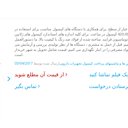
بار از سطح. برای همکاری با دستگاه های کپسول. مناسب برای استفاده در
شرایط آزمایشگاهی و تولید کپسول در مقیاس کوچک. بهره وری 420،000 کپسول در ساعت. برای کلیه اندازه های استاندارد کپسول های ژلاتین
0 استفاده می شود. حداکثر اتوماسیون فرایند. ساخته شده از فولاد ضد زنگ با کیفیت بالا. ما دستورالعمل
یم. قبل از حمل به مشتری ، دستگاه ها از نظر تولیدی بررسی و آزمایش می
اد مصرفی را در انبار نگهداری می کنیم. قیمت شامل تحویل به شهر خریدار
است.
ها و ماشینهای پرداخت کپسول
تجهیزات دارویی
ارسال شده توسط
03/04/2017
د
از قیمت آن مطلع شوید
تماس بگیر