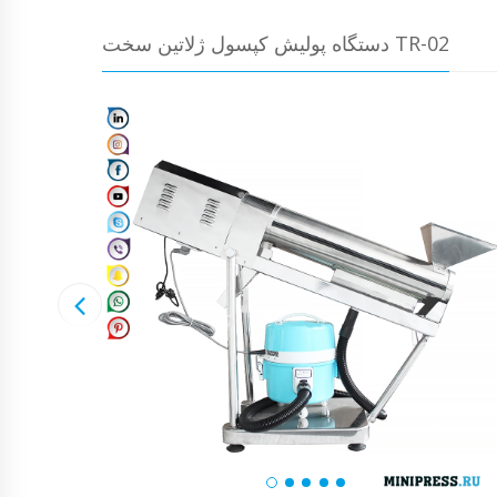
دستگاه پولیش کپسول ژلاتین سخت TR-02