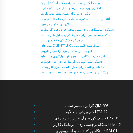
ردیاب الکترونیکی با سرعت بالا برای کنترل وزن
آنالایزر ذوب برای تجزیه و تحلیل فرایند ذوب ذوب
آنالایزر ذوب برای تعیین نقطه ذوب داروها
آنالایزر برای اندازه گیری سرعت و درجه انحلال قرص ها
آنالایزر ویسکوزیته ژلاتین
دستگاه آزمایشگاهی برای تعیین سختی قرص ها و گرانول ها
میکسر مغناطیسی برای مخلوط کردن محلول ها و مایعات
اجاق گاز خشک کن خلاء دمای ثابت
پمپ های DISTISTALTIC کنترل شده الکترونیکی
امولسیفایر پمادها و مواد آرایشی و دارویی
آسیاب آزمایشگاهی از نوع چاقو با بارگیری مواد اولیه
دستگاه نیمه اتوماتیک گرانول ها ، دراژها ، جوش ها
دستگاه پنوماتیک برای پخش مایعات ، کرم ها و پمادها
چاپگر برای نقش برجسته در شماره بسته و تاریخ انقضا
گرانول بستر سیال CJM-60F
جاروبرقی چند لایه LTM-12
خشک کن یخچال فریزر جاروبرقی LZY-01
دستگاه برچسب زدن اتوماتیک کارتن LM-12
دستگاه پر کننده مایعات رومیزی RM-01