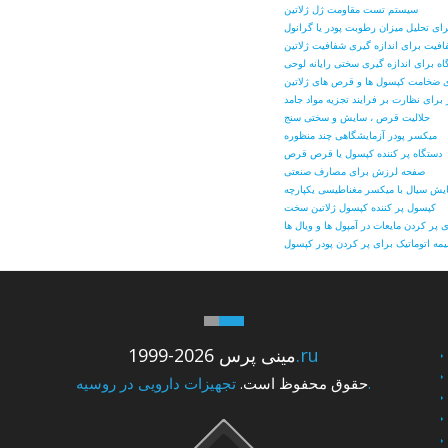
سیستم تست مقاومت ژل ژلاتین
رای تحلیل میزان رطوبت پودر یا گرانول
فافیت برای اندازه گیری شفافیت ژلاتین
گاه برای اندازه گیری سختی رایانه لوحی
یری ضخامت کپسول ها و قرص های ژلاتین
برای نظارت بر فرایند تجزیه مواد جامد
حلالیت قرص ، سایش و سختی سنج
میکسر پودر آزمایشگاهی چند منظوره
دستگاه پر کننده کپسول یا قرص قرص
صفحه لرزش برای مصارف صنعتی
یش سیال با میکسر مغناطیسی یکپارچه
کپسول پر کننده کپسول ژلاتین سخت
پر کردن مایعات در آمپول ها و ویال ها
مه اتوماتیک برای پر کردن پودر کپسول
.ru
1999-2026 مینی پرس
تجهیزات دارویی در روسیه.
حقوق محفوظ است.