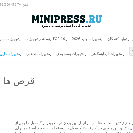
تلفن:
+7 495 364 3808
خدمات قابل اعتماد توصیه می شود
ز تولید کنندگان
تجهیزات جدید 2026
رتبه بندی تجهیزات TOP-10
تجهیزات با ب
تجهیزات آزمایشگاهی
تجهیزات بسته بندی
تجهیزات صنعتی
تجهیزات دارو
قرص ها و
ول های ژلاتین سخت. مناسب برای از بین بردن ذرات پودر از کپسول ها پس از
پر شدن پودر در کپسول ها. برای استفاده در تولید دارویی کپسولهای ژلاتین. بهره وری حداکثر 2500 کپسول در دقیقه است. مورد استفاده برای