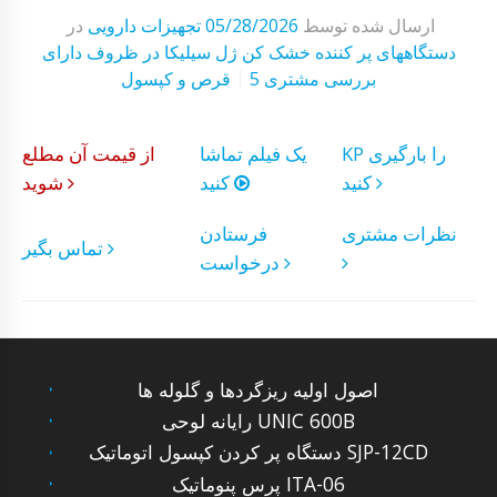
ارسال شده توسط
05/28/2026
تجهیزات دارویی
در
دستگاههای پر کننده خشک کن ژل سیلیکا در ظروف دارای
5 بررسی مشتری
قرص و کپسول
KP را بارگیری
یک فیلم تماشا
از قیمت آن مطلع
کنید
کنید
شوید
نظرات مشتری
فرستادن
تماس بگیر
درخواست
اصول اولیه ریزگردها و گلوله ها
رایانه لوحی UNIC 600B
دستگاه پر کردن کپسول اتوماتیک SJP-12CD
پرس پنوماتیک ITA-06