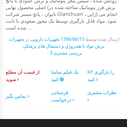
روکش شده ، سپس پنچر پنوماتیک و برش عمودی با پانچ
اصلی محصول نهایی (برش فرز پنوماتیک ساخته شده در
تایوان ، پانچ مستر شرکت Oianchuan ، ژاپن) انجام می
شود. مواد قابل بارگیری توسط یک محور صعودی با ثابت
شده است ...
ارسال شده توسط
1396/06/13
تجهیزات دارویی
در
تجهیزات
برش مواد با هیدروژل و دستمال های پزشکی
3 بررسی مشتری
KP را بارگیری
یک فیلم تماشا
از قیمت آن مطلع
کنید
کنید
شوید
نظرات مشتری
فرستادن
تماس بگیر
درخواست