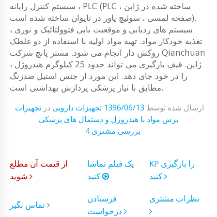
، سیستم کنترل رایانه PLC (PLC ساخته شده در ژاپن ،
صفحه لمسی ، سوئیچ پاور در تایوان ساخته شده است).
سیستم های ردیابی و موقعیت یابی فتوولتائیک و نوری ،
تغذیه خودکار مواد. تهیه مواد اولیه با استفاده از دو غلطک
روکش دار انجام می شود. مستر پانچ شرکت Qianchuan
، ژاپن. قیف بارگیری می تواند حدود 25 کیلوگرم هیدروژل
را در خود جای دهد. این مورد از جنس استیل ضدزنگ
مطابق با نیاز پزشکی پردازش بهداشتی است.
ارسال شده توسط
1396/06/13
تجهیزات دارویی
در
تجهیزات
برش مواد با هیدروژل و دستمال های پزشکی
4 بررسی مشتری
KP را بارگیری
یک فیلم تماشا
از قیمت آن مطلع
کنید
کنید
شوید
نظرات مشتری
فرستادن
تماس بگیر
درخواست