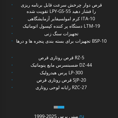
قرص دوار چرخش سرعت قابل برنامه ریزی
تقویت شده LPY-GS-55 را فشار دهید
کرم امولسیفایر آزمایشگاهی ITA-10
دستگاه پر کننده کپسول اتوماتیک LTM-19
تجهیزات سنگ زنی
تجهیزات برای بسته بندی پنجره ها و درها BSP-10
قرص روتاری قرص RZ-5
ضسبنسرس مایع پنوماتیک DZ-44
پرس هیدرولیک LP-300
قرص روتاری قرص SJP-20
رایانه لوحی روتاری RZC-27
.ru
1999-2025 مینی پرس