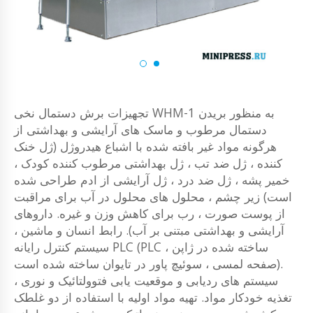
تجهیزات برش دستمال نخی WHM-1 به منظور بریدن
دستمال مرطوب و ماسک های آرایشی و بهداشتی از
هرگونه مواد غیر بافته شده با اشباع هیدروژل (ژل خنک
کننده ، ژل ضد تب ، ژل بهداشتی مرطوب کننده کودک ،
خمیر پشه ، ژل ضد درد ، ژل آرایشی از ادم طراحی شده
است) زیر چشم ، محلول های محلول در آب برای مراقبت
از پوست صورت ، رب برای کاهش وزن و غیره. داروهای
آرایشی و بهداشتی مبتنی بر آب). رابط انسان و ماشین ،
سیستم کنترل رایانه PLC (PLC ساخته شده در ژاپن ،
صفحه لمسی ، سوئیچ پاور در تایوان ساخته شده است).
سیستم های ردیابی و موقعیت یابی فتوولتائیک و نوری ،
تغذیه خودکار مواد. تهیه مواد اولیه با استفاده از دو غلطک