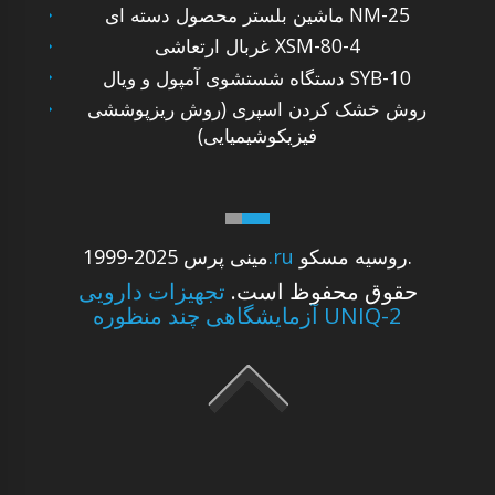
ماشین بلستر محصول دسته ای NM-25
غربال ارتعاشی XSM-80-4
دستگاه شستشوی آمپول و ویال SYB-10
روش خشک کردن اسپری (روش ریزپوششی
فیزیکوشیمیایی)
روسیه مسکو.
.ru
1999-2025 مینی پرس
حقوق محفوظ است.
تجهیزات دارویی
آزمایشگاهی چند منظوره UNIQ-2