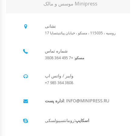
موسس و مالک Minipress
نشانی
روسیه ، 115035 ، مسکو ، خیابان پیاتنیتسایا 17
شماره تماس
مسکو
: +7 495 364 3808
وایبر / واتس اپ
+7 985 364 3808
INFO@MINIPRESS.RU
اداره پست:
اسکایپ:
رومانتسیبولسکی