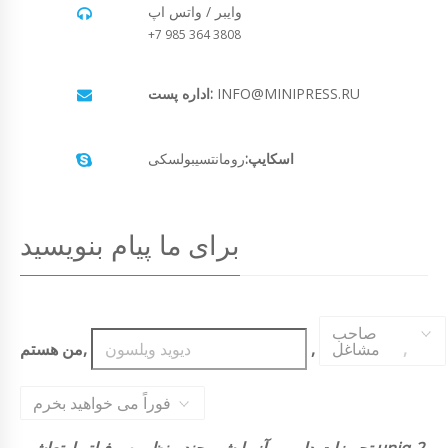
وایبر / واتس اپ
+7 985 364 3808
INFO@MINIPRESS.RU
اداره پست:
اسکایپ:
رومانتسیبولسکی
برای ما پیام بنویسید
صاحب
,
مشاغل
,
من هستم,
فوراً می خواهید بخرم
تجهیزات دارویی آزمایشی چند منظوره و فیلتر ارتعاشی uniq-2.