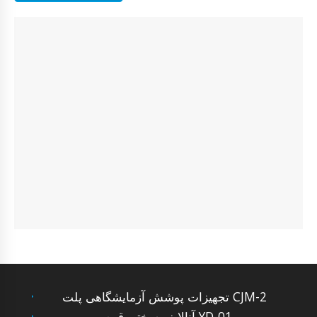
تجهیزات پوشش آزمایشگاهی پلت CJM-2
آنالایزر سختی قرص YD-01