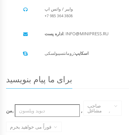
وایبر / واتس اپ
+7 985 364 3808
INFO@MINIPRESS.RU
اداره پست:
اسکایپ:
رومانتسیبولسکی
برای ما پیام بنویسید
صاحب
,
مشاغل
,
من,
فوراً می خواهید بخرم