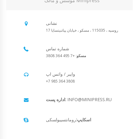
موسس و مالک Minipress
نشانی
روسیه ، 115035 ، مسکو ، خیابان پیاتنیتسایا 17
شماره تماس
مسکو
: +7 495 364 3808
وایبر / واتس اپ
+7 985 364 3808
INFO@MINIPRESS.RU
اداره پست:
اسکایپ:
رومانتسیبولسکی