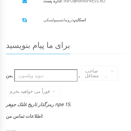
INFO@MINIPRESS.RU
اداره پست:
اسکایپ:
رومانتسیبولسکی
برای ما پیام بنویسید
صاحب
,
مشاغل
,
من,
فوراً می خواهید بخرم
رمزگذار تاریخ غلتک جوهر npe 15.
اطلاعات تماس من:
پست