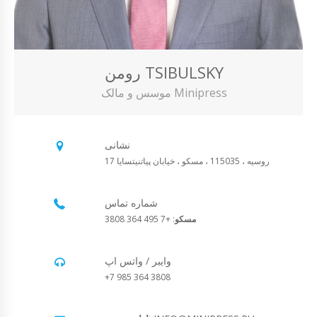
رومن TSIBULSKY
موسس و مالک Minipress
نشانی
روسیه ، 115035 ، مسکو ، خیابان پیاتنیتسایا 17
شماره تماس
مسکو
: +7 495 364 3808
وایبر / واتس اپ
+7 985 364 3808