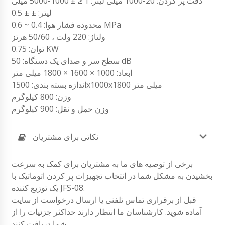
دقت پر کردن: 20-1000 میلی لیتر: 1 ≤ ± 1000-5000 میلی
لیتر: ± ± 0.5
محدوده فشار هوا: 0.4 ~ 0.6 MPa
ولتاژ: 220 ولت ، 50/60 هرتز
توان: 0.75 KW
سطح سر و صدای یک دستگاه: 50 dB
ابعاد: 1000 × 1600 × 1800 میلی متر
اندازه بسته بندی: 1500x1000x1800 میلی متر
وزن: 800 کیلوگرم
وزن حمل و نقل: 900 کیلوگرم
نکاتی برای مشتریان
برخی از توصیه های ما به مشتریان برای کمک به سرعت
بخشیدن به مشکل شما در انتخاب تجهیزات پر کردن اتوماتیک با
یک توزیع کننده JFS-08.
قبل از برقراری تماس تلفنی یا ارسال درخواست از سایت
آماده شوید. کارشناسان ما انتظار دارند حداکثر جزئیات را از
شما دریافت کنند.