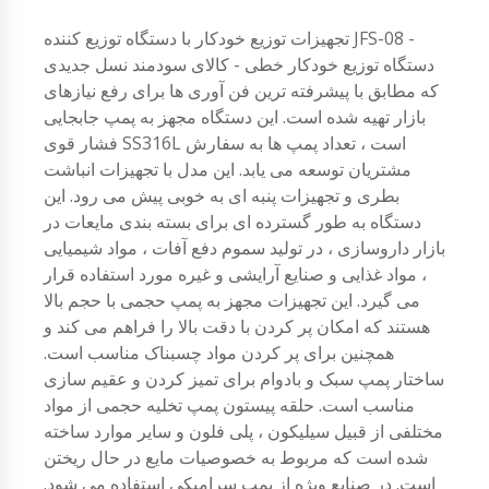
تجهیزات توزیع خودکار با دستگاه توزیع كننده JFS-08 -
دستگاه توزیع خودکار خطی - كالای سودمند نسل جدیدی
كه مطابق با پیشرفته ترین فن آوری ها برای رفع نیازهای
بازار تهیه شده است. این دستگاه مجهز به پمپ جابجایی
فشار قوی SS316L است ، تعداد پمپ ها به سفارش
مشتریان توسعه می یابد. این مدل با تجهیزات انباشت
بطری و تجهیزات پنبه ای به خوبی پیش می رود. این
دستگاه به طور گسترده ای برای بسته بندی مایعات در
بازار داروسازی ، در تولید سموم دفع آفات ، مواد شیمیایی
، مواد غذایی و صنایع آرایشی و غیره مورد استفاده قرار
می گیرد. این تجهیزات مجهز به پمپ حجمی با حجم بالا
هستند که امکان پر کردن با دقت بالا را فراهم می کند و
همچنین برای پر کردن مواد چسبناک مناسب است.
ساختار پمپ سبک و بادوام برای تمیز کردن و عقیم سازی
مناسب است. حلقه پیستون پمپ تخلیه حجمی از مواد
مختلفی از قبیل سیلیکون ، پلی فلون و سایر موارد ساخته
شده است که مربوط به خصوصیات مایع در حال ریختن
است. در صنایع ویژه از پمپ سرامیکی استفاده می شود.