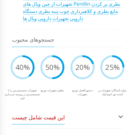
بطری
پر کردن
ویال های Penillin
تجهیزات از چین
مایع
بطری و کلاهبرداری
چوب پنبه بطری
دستگاه
دارویی
تجهیزات دارویی
ویال ها
جستجوهای محبوب
40%
50%
20%
25%
تولید کنندگان تجهیزات پر
دستورالعمل توزیع
تنظیم تجهیزات توزیع
تجهیزات ضسبنسرس را با
کننده دوز اتوماتیک
تجهیزات
ضسبنسرس در روسیه خریداری
کنید
این قیمت شامل چیست