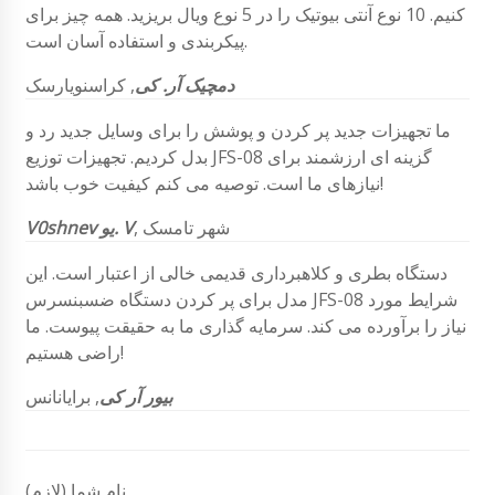
کنیم. 10 نوع آنتی بیوتیک را در 5 نوع ویال بریزید. همه چیز برای
پیکربندی و استفاده آسان است.
دمچیک آر. کی
, کراسنویارسک
ما تجهیزات جدید پر کردن و پوشش را برای وسایل جدید رد و
بدل کردیم. تجهیزات توزیع JFS-08 گزینه ای ارزشمند برای
نیازهای ما است. توصیه می کنم کیفیت خوب باشد!
, شهر تامسک
V0shnev یو. V
دستگاه بطری و کلاهبرداری قدیمی خالی از اعتبار است. این
مدل برای پر کردن دستگاه ضسبنسرس JFS-08 شرایط مورد
نیاز را برآورده می کند. سرمایه گذاری ما به حقیقت پیوست. ما
راضی هستیم!
بیور آر کی
, برایانانس
نام شما (لازم)