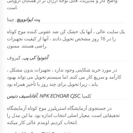
واضح کار و مدیریت. قابل توجه ارزان تر از همتایان اروپایی
است.
پت ایوانوویچ
,
چیتا
یک سایت عالی ، آنها یک خشک کن ضد عفونی کننده موج کوتاه
را در 16 روز مشخص تحویل دادند ، آنها از کیفیت تجهیزات
راضی هستند. ممنون.
آنتونوا
کی پی
,
کیروف
در مورد خرید شکایتی وجود ندارد ، تجهیزات بدون مشکل ،
کارآمد و سریع کار می کنند. اما سیستم تحویل می تواند بهبود
یابد ، زیرا تحویل برای چند روز با تأخیر همراه بود.
کلمیا
,
NPK ECHOAR CJSC
,
آفاناسیف دنیس
در جستجوی آزمایشگاه استریلیزر موج کوتاه آزمایشگاه
تحقیقاتی است. معیار اصلی انتخاب اندازه بود. ما این مدل را
انتخاب کردیم. اومدم عالی کار میکنه.