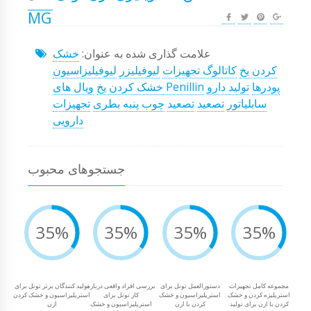
MG
علامت گذاری شده به عنوان:
خشک
کردن یخ
کاتالوگ تجهیزات
لیوفیلیزر
لیوفیلیزاسیون
پودرها
تولید دارو
ویال های Penillin
خشک کردن یخ
سابلیاتور
تصعید
تصعید
چوب پنبه بطری
تجهیزات
دارویی
جستجوهای محبوب
35%
35%
35%
35%
مجموعه کامل تجهیزات
دستورالعمل تونل برای
بررسی افراد واقعی درباره
تولید کنندگان برتر تونل برای
استریلیزه کردن و خشک
استریلیزاسیون و خشک
کار تونل برای
استریلیزاسیون و خشک کردن
کردن با ازن برای تولید
کردن با ازن
استریلیزاسیون و خشک
ازن