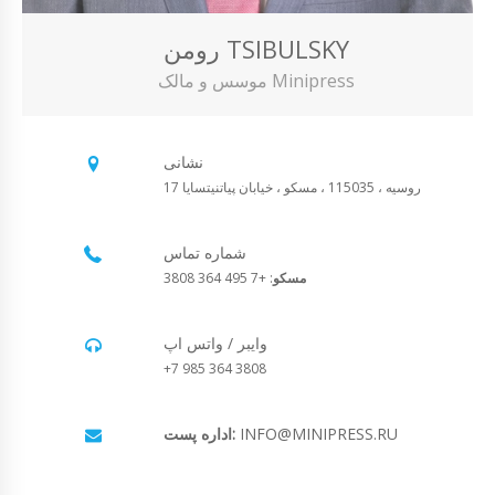
رومن TSIBULSKY
موسس و مالک Minipress
نشانی
روسیه ، 115035 ، مسکو ، خیابان پیاتنیتسایا 17
شماره تماس
مسکو
: +7 495 364 3808
وایبر / واتس اپ
+7 985 364 3808
INFO@MINIPRESS.RU
اداره پست: