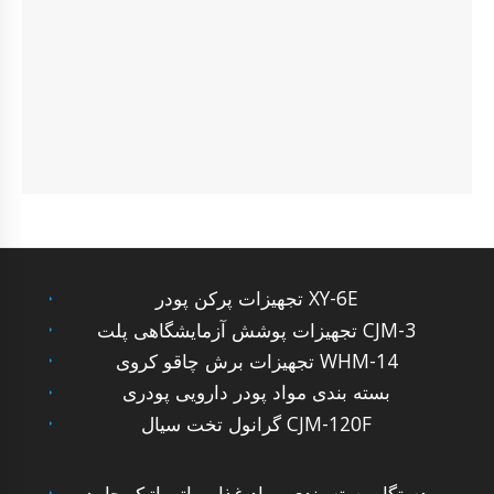
تجهیزات پرکن پودر XY-6E
تجهیزات پوشش آزمایشگاهی پلت CJM-3
تجهیزات برش چاقو کروی WHM-14
بسته بندی مواد پودر دارویی پودری
گرانول تخت سیال CJM-120F
دستگاه بسته بندی مواد غذایی اتوماتیک جامد