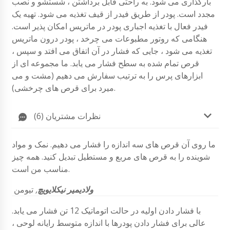
بارگذاری می شود. به راحتی قابل برداشتن ، شستشو و نصب
مجدد است. پودر از طریق فیدر از قیف تغذیه می شود. تهیه یک
فیدر فعال با تغذیه اجباری پودر در ماتریس امکان پذیر است.
هنگامی که روتور مطبوعات می چرخد ​​، پودر درون ماتریس
تغذیه می شود ، جایی که فشار در آن اتفاق می افتد و سپس ،
قرص تمام شده به سطح فشار می یابد. ما مجموعه ای از
ابزارهای پرس را به ترتیب سفارش می دهیم (مشت و می
میرد برای قرص های چرخشی).
نظرات مشتریان (6)
ما روی آن قرص های سه اندازه را فشار می دهیم. نمک و مواد
شوینده را به قرص های مربع و مستطیل تبدیل کنید. همه چیز
مناسب من است.
ولادیمیر نیکلایویچ
,
تیومن
با فشار دادن اولیه در حالت اتوماتیک 12 تن فشار می یابد.
عالی برای فشار دادن پودرها با اندازه متوسط ​​رایانه لوحی ،