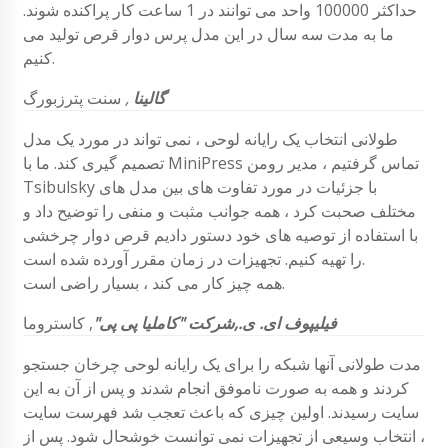
حداکثر 100000 واحد می توانند در 1 ساعت کار پراکنده شوند.
ما به مدت سه سال در این مدل پرس دوار قرص تولید می
کنیم.
گالینا
,
سنت پترزبورگ
طولانی انتخاب یک رایانه لوحی ، نمی تواند در مورد یک مدل
تصمیم گیری کند. ما با MiniPress تماس گرفتیم ، مدیر رومن
Tsibulsky با جزئیات در مورد تفاوت های بین مدل های
مختلف صحبت کرد ، همه جوانب مثبت و منفی را توضیح داد و
با استفاده از توصیه های خود دستور دادیم قرص دوار چرخشی
را تهیه کنیم. تجهیزات در زمان مقرر آورده شده است.
همه چیز کار می کند ، بسیار راضی است.
فیلیپوف
ای. ی.,
شرکت "کاملیا پی پی"
,
کاستروما
مدت طولانی آنها شبکه را برای یک رایانه لوحی چرخان جستجو
کردند و همه به صورت ناموفق انجام شدند و پس از آن به این
سایت رسیدند. اولین چیزی که باعث تعجب شد فهرست سایت
، انتخاب وسیعی از تجهیزات نمی توانست خوشحال شود. پس از