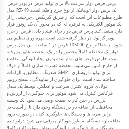
پرس قرص دوار سرعت بالا برای تولید قرص در پودر قرص.
مدل RZ-49 یک پرس دوار اتوماتیک از نوع چرخ و فلک است.
طرح مطبوعات این است که از طریق گیربکس ، چرخشی را از
یک موتور الکتریکی به قرقره ای که در محور آن یک روتور قرار
دارد منتقل کند. پرس قرص دوار برای فشار دادن قرص از جرم
پودر گرانول در نظر گرفته شده است. بهره وری تنظیم می
شود ، با حداکثر نرخ 105000 قرص در 1 ساعت. این مدل پرس
دوار یک محفظه کاملاً محصور را در یک محفظه عایق پذیرفته
است. خلوص قرص های تمام شده بدون ایجاد آلودگی متقاطع
از خارج تأمین می شود. محفظه فشرده سازی کاملاً از فولاد
ضدزنگ ، مطابق با الزامات GMP ، برای تولید داروسازی
ساخته شده است. برای جلوگیری از ساییدگی ، سطح روتور
فولادی کروم. کنترل سرعت و عملکرد توسط یک مبدل
فرکانس کنترل می شود. موتور برای جلوگیری از لرزش و
لرزش در حین کار به صفحه وصل می شود. یک وسیله
محافظت از اضافه بار در دستگاه وجود دارد تا از آسیب در
برابر ضربه ها و دستگاه ها جلوگیری کند ، در صورت بروز
اضافه بار ، دستگاه به طور خودکار متوقف می شود. درایو دنده
دستگاه برای جلوگیری از آلودگی متقابل روغن کاری کاملاً