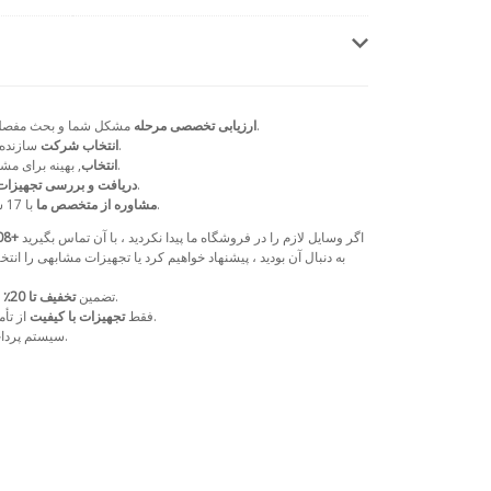
مشکل شما و بحث مفصل در مورد راه حل ها در 24 ساعت.
ارزیابی تخصصی مرحله
با تهیه کننده انتخاب شده.
انتخاب شرکت
سازنده
, بهینه برای مشتری ، طرح پرداخت و زمان تحویل.
انتخاب
قبل از ارسال با گزارش تصویری.
دریافت و بررسی تجهیزا
در طول عمر تجهیزات.
مشاوره از متخصص ما
با 17 سال تجربه
اگر وسایل لازم را در فروشگاه ما پیدا نکردید ، با آن تماس بگیرید
+74953643808
به دنبال آن بودید ، پیشنهاد خواهیم کرد یا تجهیزات مشابهی را 
خدمات ما در خرید بعدی در فروشگاه ما.
تضمین
تخفیف تا 20٪
از تأمین کنندگان قابل اعتماد با سالها شهرت.
فقط
تجهیزات با کیفیت
.
سیستم پرداخ