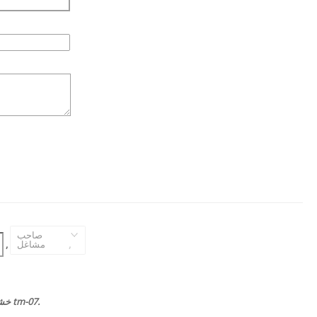
صاحب
,
مشاغل
,
خشک کردن اسپری آزمایشگاهی پودرهای tm-07.