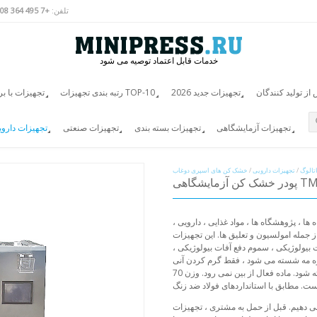
تلفن:
+7 495 364 3808
خدمات قابل اعتماد توصیه می شود
ز تولید کنندگان
تجهیزات جدید 2026
رتبه بندی تجهیزات TOP-10
تجهیزات با ب
تجهیزات آزمایشگاهی
تجهیزات بسته بندی
تجهیزات صنعتی
تجهیزات دارو
تالوگ
/
تجهیزات دارویی
/
خشک کن های اسپری دوغاب
مایشگاهی TM-07
، پژوهشگاه ها ، مواد غذایی ، دارویی ،
ز جمله امولسیون و تعلیق ها. این تجهیزات
ولوژیکی ، سموم دفع آفات بیولوژیکی ،
ندازه مه شسته می شود ، فقط گرم کردن آنی
است که ضمن حفظ آن ، این مواد فعال را در حالت خشک نگه داشته شود. ماده فعال از بین نمی رود. وزن 70
ی دهیم. قبل از حمل به مشتری ، تجهیزات