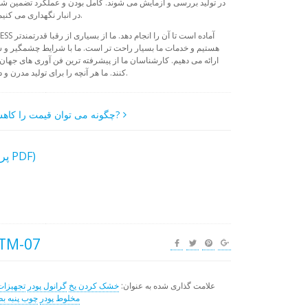
در تولید بررسی و آزمایش می شوند. کامل بودن و عملکرد تضمین شد
در انبار نگهداری می کنیم. قیمت شامل تحویل به شهر خریدار است.
هستیم و خدمات ما بسیار راحت تر است. ما با شرایط چشمگیر و 
ارائه می دهیم. کارشناسان ما از پیشرفته ترین فن آوری های جهان
کنند. ما هر آنچه را برای تولید مدرن و در هر سطح نیاز دارید ، داریم. و حتی بیشتر.
چگونه می توان قیمت را کاهش داد?
بارگیری پیشنهاد تجاری (پرونده PDF)
خشک کن اسپری -07
علامت گذاری شده به عنوان:
خشک کردن یخ
گرانول پودر
تجهیزات
مخلوط پودر
چوب پنبه ب