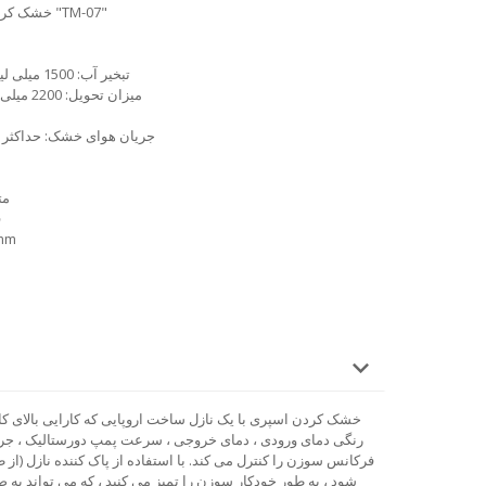
خشک کردن آزمایشگاهی پودرهای آزمایشگاهی "TM-07"
تبخیر آب: 1500 میلی لیتر در ساعت 2000 میلی لیتر در ساعت
میزان تحویل: 2200 میلی لیتر 50 ساعت در ساعت (قابل تنظیم)
جریان هوای خشک: حداکثر جریان هوا 0-330 م
متو
ق
ابعا
خشک کردن اسپری با یک نازل ساخت اروپایی که کارایی بالای کا
فرکانس سوزن را کنترل می کند.
با استفاده از پاک کننده نازل (ا
شود ، به طور خودکار سوزن را تمیز می کنید ، که می تواند به