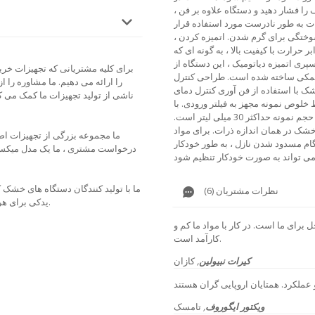
ا فشار دهید و دستگاه علاوه بر فن ،
ات به طور نادرست مورد استفاده قرار
سوختگی برای گرم شدن.
اتمیزه کردن ،
حرارت با کیفیت بالا ، به گونه ای که
پری اتمیزه دیاتومیک ، این دستگاه از
برای کلیه مشتریانی که تجهیزات خر
ت کمکی ساخته شده است.
طراحی کنترل
را ارائه می دهیم. ما مشاوره را 
از فن آوری کنترل دمای PID در زمان واقعی ، به طوری که دقت درجه
ناشی از تولید تجهیزات ما کمک می ک
خلوص نمونه مجهز به فیلتر ورودی.
با
ثر 30 میلی لیتر است.
برای مواد
ما مجموعه بزرگی از تجهیزات اضا
نگام مسدود شدن نازل ، به طور خودکار
درخواست مشتری ، ما یک مدل میکسر ،
ما با تولید کنندگان دستگاه های خشک
نظرات مشتریان (6)
یدکی برای هر مدل خشک کن خریداری شده در شرکت ما مشغول فعالیت هستیم.
رای ما است. در کار با مواد ما کم و
کارآمد است.
کیرات نبیولین
,
کازان
ویکتور ایگوروف
,
تامسک