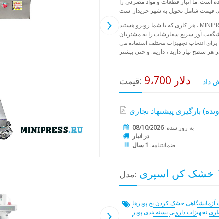
ه است. ما انبار قطعات و مواد مصرفی را
هر کاری که با شما روبرو هستید ، MINIPRESS آماده است تا آن را انجام دهد. ما از بسیاری از رقبا قدرتمندتر
شگفت آور سریع سفارشات را به مشتریان
 برای انتخاب تجهیزات مختلف استفاده می
9،700 دلار
قیمت:
به روز شده:
08/10/2026
در انبار
ضمانتنامه:
1 سال
TM
مدل:
 آزمایشگاهی
خشک کردن یخ
پودرها
طری
تجهیزات دارویی
بسته بندی پودر