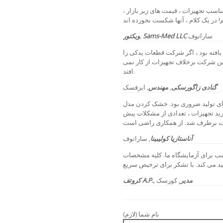
سب تجهیزات ، قیمت های زیر بازار ،
ساراتوف
Sams-Med LLC
,
ویکتور
یافته بود ، اگر شرکت قطعات یدکی را
ین شرکت برخلاف تجهیزات از کار نمی
افتد.
گنادی زاگورسکی
,
مهندس
,
ایزفسک
ضروری بود. خشک کردن مدل tm-07 گزینه ای
ید تجهیزات ، تعدادی از مشکلات پیش
آناستازیا کولیبینا
, ساراتوف
اسب برای آزمایشگاه ما. کلیه مشخصات
مدیر
, کورسک
,
کروتف A.P.
نام شما (لازم)