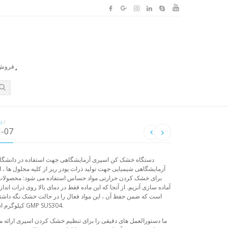
فروش ا
/
کا
پودر خشک کن آز
دستگاه خشک کن اسپری آزمایشگاهی جهت استفاده در دانشگاه ها 
آزمایشگاهی شیمیایی جهت تولید ذرات پودر ریز از کلیه محلول ها ، ا
برای خشک کردن حرارتی مواد حساس استفاده می شود: محصولات بی
آماده سازی آنزیم. از آنجا که این ماده فقط در دمای بالا روی ذرات ا
کیلوگرم است. مطابق با استانداردهای فولاد ضد زنگ GMP SUS304.
ما دستورالعمل های دقیقی را برای تنظیم خشک کردن اسپری ارائه م