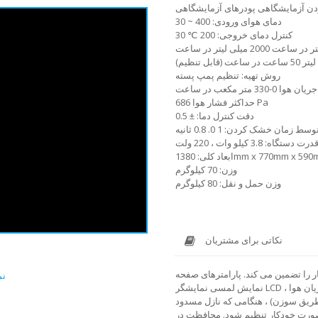
دمای هوای ورودی: 400 ~ 30
کنترل دمای خروجی: 200 ℃ 30
روش تهیه: تنظیم پمپ پسته
تر مکعب در ساعت
حداکثر فشار هوا 686 Pa
دقت کنترل دما: ± 0.5
سط ​​زمان خشک کردن: 1 0. 0.8 ثانیه
درت دستگاه: 3.8 کیلو وات ، 220 ولت
د کلی: 1380mm x 770mm x 590mm
وزن: 70 کیلوگرم
وزن حمل و نقل: 80 کیلوگرم
نکاتی برای مشتریان
ر را تضمین می کند.
پارامترهای صفحه
نم
نمایش لمسی نمایشگر LCD رنگی دمای ورودی ، دمای خروجی ، سرعت پمپ دورستالیک ، جریان هوا ،
ز طریق سوزن) ، هنگامی که نازل مسدود
 صورت خودکار تنظیم شود.
محافظت در