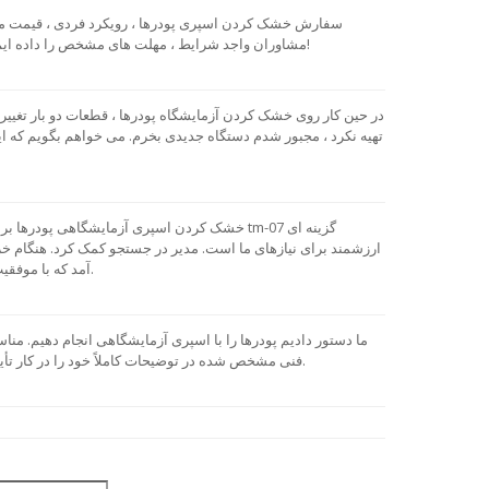
سفارش خشک کردن اسپری پودرها ، رویکرد فردی ، قیمت منا
مشاوران واجد شرایط ، مهلت های مشخص را داده ایم! در یک کلام ، آنها شکست نخورده اند!
در حین کار روی خشک کردن آزمایشگاه پودرها ، قطعات دو بار تغییر 
تهیه نکرد ، مجبور شدم دستگاه جدیدی بخرم. می خواهم بگویم که ا
خشک کردن اسپری آزمایشگاهی پودرها برای تولید 
ارزشمند برای نیازهای ما است. مدیر در جستجو کمک کرد. هنگام خر
آمد که با موفقیت برطرف شد. از همکاری راضی است.
ما دستور دادیم پودرها را با اسپری آزمایشگاهی انجام دهیم. من
فنی مشخص شده در توضیحات کاملاً خود را در کار تأیید می کند. با تشکر برای ترخیص سریع.