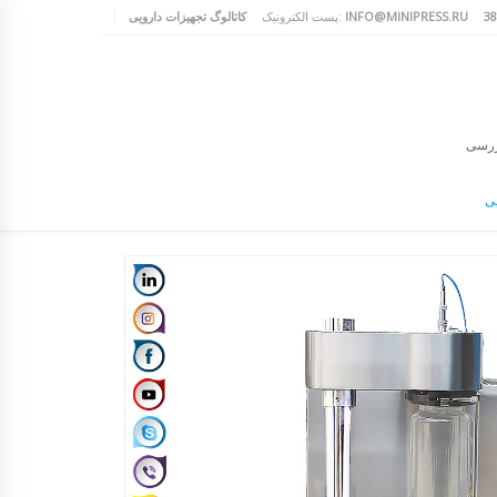
INFO@MINIPRESS.RU
پست الکترونیک:
کاتالوگ تجهیزات دارویی
ررسی
یی