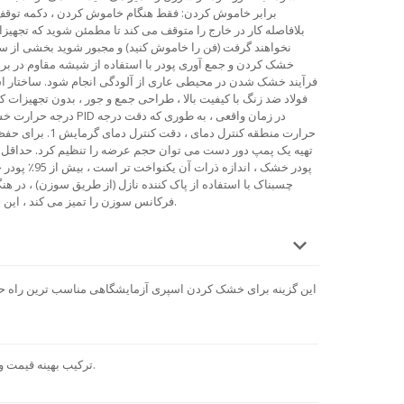
برابر خاموش کردن: فقط هنگام خاموش کردن ، دکمه توقف ر
بلافاصله کار در خارج را متوقف می کند تا مطمئن شوید که تجهیز
نخواهند گرفت (فن را خاموش کنید) و مجبور شوید بخشی از 
خشک کردن و جمع آوری پودر با استفاده از شیشه مقاوم در برابر 
فرآیند خشک شدن در محیطی عاری از آلودگی انجام شود.
ساختار اس
فولاد ضد زنگ با کیفیت بالا ، طراحی جمع و جور ، بدون تجهیزا
درجه حرارت خشک با استفاده 
حرارت منطقه کنترل دمای ، دقت کنترل دمای گرمایش 1.
برای حفظ 
تهیه یک پمپ دور دست می توان حجم عرضه را تنظیم کرد. حداقل حجم نمونه حداک
پودر خشک ، اندازه ذرات آن یکنواخت تر است ، بیش از 95٪ پودر خشک در همان اندازه ذرات.
چسبناک با استفاده از پاک کننده نازل (از طریق سوزن) ، در ه
فرکانس سوزن را تمیز می کند ، این می تواند به صورت خودکار تنظیم شود.
این گزینه برای خشک کردن اسپری آزمایشگاهی مناسب ترین راه حل ب
ترکیب بهینه قیمت و عملکرد. همتایان اروپایی گران هستند.