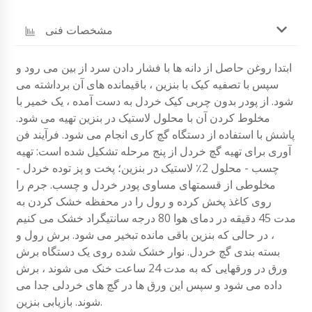
مشخصات فنی
ابتدا روغن حاصل از دانه ها با فشار دادن سرد از بین می رود و
سپس با تصفیه کیک با بنزین ، باقیمانده های آن برداشته می
شود. از پودر بدون چربی کیک خردل به دست آمده ، یک خمیر با
مخلوط کردن آن با محلول لاستیک در بنزین تهیه می شود.
پاشش با استفاده از دستگاه گچ کاری انجام می شود. فرآیند فن
آوری برای تهیه گچ خردل از پنج مرحله تشکیل شده است: تهیه
چسب - محلول 2٪ لاستیک در بنزین؛ پخت و پز توده خردل -
مخلوطی از قسمتهای مساوی پودر خردل و چسب. جرم را
روی کاغذ پخش کرده و رول را در محفظه خشک کردن به
مدت 45 دقیقه در دمای هوا 80 درجه سانتیگراد خشک می کنیم
، در حالی که بنزین باقی مانده تبخیر می شود. برش رول و
بسته بندی گچ خردل. نوار خشک شده روی یک دستگاه برش
ورق در ورقهایی که به مدت 24 ساعت خنک می شوند ، برش
داده می شود و سپس این ورق ها در گچ های خردلی جدا می
شوند. بازیابی بنزین.