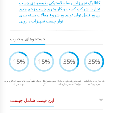
کاتالوگ تجهیزات
وصله لاستیکی
طبقه بندی چسب
تجارت
شرکت
کسب و کار بخرید
چسب زخم
جدید
پچ
پچ فلفل
تولید
تولید پچ
شروع
مقالات
بسته بندی
نوار چسب
تجهیزات دارویی
جستجوهای محبوب
15%
15%
35%
35%
یک تجارت خردل آماده
عمده فروشی گچ خردل از
نحوه شروع کار خردل خود
فن آوری ها و تجهیزات لازم برای
خریداری کنید
تولید کننده خریداری کنید
را?
تولید خردل
این قیمت شامل چیست