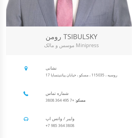
رومن TSIBULSKY
موسس و مالک Minipress
نشانی
روسیه ، 115035 ، مسکو ، خیابان پیاتنیتسایا 17
شماره تماس
مسکو
: +7 495 364 3808
وایبر / واتس اپ
+7 985 364 3808