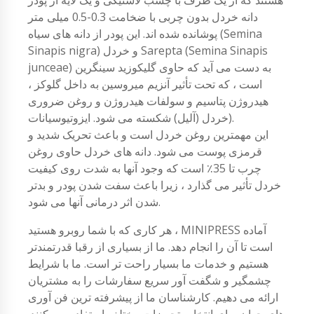
دانه خردل بدون چربی با ضخامت 0.3-0.5 میلی متر
پوشانده شده اند. این پودر از دانه های سیاه (Semina
Sinapis nigra) و خردل Sarepta (Semina Sinapis
junceae) به دست می آید که حاوی گلیکوزید سینگرین
است ، که تحت تأثیر آنزیم میروسین به داخل گلوکز ،
هیدروژن پتاسیم و سولفات هیدروژن و روغن ضروری
خردل (آلیل) شکسته می شود. ایزوتیوسیانات).
این مهمترین روغن خردل است و باعث تحریک شدید و
قرمزی پوست می شود. دانه های خردل حاوی روغن
چرب تا 35٪ است که وجود آنها به شدت روی کیفیت
خردل تأثیر می گذارد ، زیرا باعث سفت شدن پودر و بدتر
شدن اثر درمانی آنها می شود.
هر کاری که با شما روبرو هستید ، MINIPRESS آماده
است تا آن را انجام دهد. ما از بسیاری از رقبا قدرتمندتر
هستیم و خدمات ما بسیار راحت تر است. ما با شرایط
چشمگیر و شگفت آور سریع سفارشات را به مشتریان
ارائه می دهیم. کارشناسان ما از پیشرفته ترین فن آوری
های جهان برای انتخاب تجهیزات مختلف استفاده می کنند.