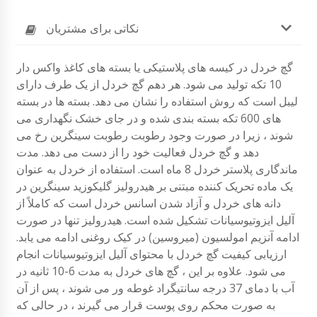
نکاتی برای مشتریان
گچ خردل در کیسه های پلاستیکی یا بسته های کاغذ واکس دار
10 تکه تولید می شود. هر دهم گچ خردل از یک طرف دارای
لیبل است که روش استفاده را نشان می دهد. بسته ها در بسته
های 600 تکه بسته بندی شده و در جای خشک نگهداری می
شوند ، زیرا در صورت وجود رطوبت رطوبت سینگرین رخ می
دهد و گچ خردل فعالیت خود را از دست می دهد. مدت
ماندگاری پلاستر خردل 8 ماه است. استفاده از خردل به عنوان
یک ماده تحریک کننده مبتنی بر هیدرولیز گلیکوزید سینگرین در
دانه های خردل و آزاد شدن اسانس خردل است که کاملاً از
آلیل ایزوتیوسیانات تشکیل شده است. هیدرولیز تنها در صورت
ادامه آنزیم امولسیون (میروسین) در کیک روغنی ادامه می یابد.
ارزیابی کیفیت گچ خردل با محتوای آلیل ایزوتیوسیانات انجام
می شود. علاوه بر این ، گچ های خردل به مدت 6-10 ثانیه در
آب با دمای 37 درجه سانتیگراد غوطه ور می شوند ، پس از آن
به صورت محکم روی پوست قرار می گیرند ، در حالی که