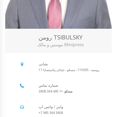
رومن TSIBULSKY
موسس و مالک Minipress
نشانی
روسیه ، 115035 ، مسکو ، خیابان پیاتنیتسایا 17
شماره تماس
مسکو
: +7 495 364 3808
وایبر / واتس اپ
+7 985 364 3808