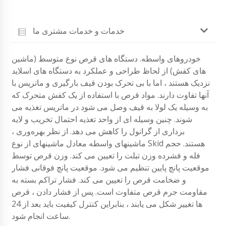
خدمات و خدمات مشتری ما
خودروهای واسطه. دستگاه های قرص نوع متوسط ​​(ماشین
های کفش) از لحاظ طراحی و عملکرد به دستگاه های اسلاید
نزدیک هستند ، اما با بی تحرک بودن قیف بارگیری و ماتریس با
آنها تفاوت دارند. مواد قرص با استفاده از یک کفش متحرک که
به وسیله یک لولا به قیف وصل می شود در ماتریس تغذیه می
شوند. چنین وسیله ای از واحد تغذیه احتمال تخریب و لایه
برداری از گرانول را کاهش می دهد. از نظر بهره‌وری ،
ماشینهای واسطه معادل ماشینهای از نوع Skid هستند. حجم
فله و فشرده وزن تبلت را تعیین می کند. وزن قرص توسط
موقعیت پانچ پایین تنظیم می شود. موقعیت پانچ فوقانی فشار
و ضخامت قرص را تعیین می کند. فشار تراکم بسته به
مقاومت جرم قرص متفاوت است. پس از فشار دادن ، قرص
ها تغییر شکل می یابند ، بنابراین کنترل کیفیت باید بعد از 24
ساعت انجام شود.