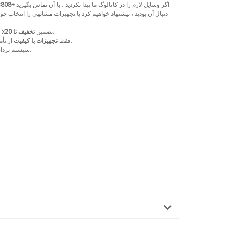
اگر وسایل لازم را در کاتالوگ ما پیدا نکردید ، با آن تماس بگیرید
+74953643808
دنبال آن بودید ، پیشنهاد خواهیم کرد یا تجهیزات مشابهی را انتخاب
خدمات ما در خرید بعدی در فروشگاه ما.
تضمین
تخفیف تا 20٪
از تأمین کنندگان قابل اعتماد با سالها شهرت.
فقط
تجهیزات با کیفیت
.
سیستم پرداخ