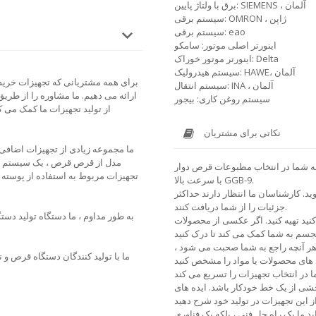
برق با ولتاژ پایین: SIEMENS ، آلمان
سیستم برقی: OMRON ، ژاپن
سیستم برقی: eao
اینورتر اصلی موتور: سامکو
اینورتر موتور خوراک: Delta
سیستم هیدرولیک: HAWE، آلمان
برای همه مشتریانی که تجهیزات خریدا
سیستم انتقال: INA ، آلمان
ارائه می دهیم. ما مشاوره را از طری
سیستم روغن کاری: بیجور
از تولید تجهیزات ما کمک می ک
نکاتی برای مشتریان
ما مجموعه زیادی از تجهیزات اضافی ب
مدل از قرص قرص ، یک سیستم خلاء
 شما در انتخاب مطبوعات قرص دوار
تجهیزات مربوط به استفاده از پوسته 
با سرعت بالا GGB-9.
. کارشناسان ما انتظار دارند حداکثر
جزئیات را از شما دریافت کنند.
به طور مداوم ، ما دستگاه تولید دست
 کنید تهیه کنید. اگر عکسی از محصولات
 هر آنچه راجع به شما صحبت می شود ،
ما با تولید کنندگان دستگاه قرص و
خشی از یک خط خودکار باشد. ایده های
د ما یک راه حل فنی ، بلکه یک فناوری