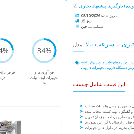
به روز شده:
08/10/2026
35 روز
ضمانتنامه:
چین
مدل:
4%
34%
ت از چین
مطبوعات قرص دوار
رایانه
رص
دستگاه دارویی
تجهیزات دارویی
فن آوری ها و
قرص برای
تجهیزات ایجاد تبلت
قرص
این قیمت شامل چیست
ها
 و
گفتگو
ت