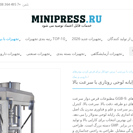
تلفن:
+7 495 364 3808
خدمات قابل اعتماد توصیه می شود
ز تولید کنندگان
تجهیزات جدید 2026
رتبه بندی تجهیزات TOP-10
تجهیزات با ب
تجهیزات آزمایشگاهی
تجهیزات بسته بندی
تجهیزات صنعتی
تجهیزات دارو
زات با بررسی
/
پرس خودکار برای قرص کردن پودرهای
/
دارویی و نمک
مطبوعات قرص دوار سرعت GGB-9. مطبوعات قرص با سرعت بالا. فشار زیاد قرص های بزرگ قرص های
قت بالا. سرعت بالا. کنترل PLC طراحی مدرن و منطقی پایه و اساس کیفیت
ص پر سرعت و علم و فناوری مدرن یک اصل
اندازی یک رایانه لوحی مدولار را می دهد.
 بهترین انتخاب برای کارایی بالا و تولید
دسته بزرگ است. طراحی GMP. کیفیت بالای ساخت و ساز فولاد ضد زنگ. سیستم قابل اعتماد ویژه در برابر
لودگی متقابل. طراحی به راحتی جداسازی و