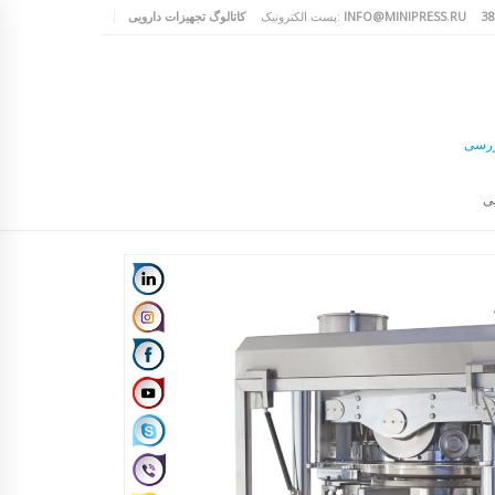
INFO@MINIPRESS.RU
پست الکترونیک:
کاتالوگ تجهیزات دارویی
ررسی
یی