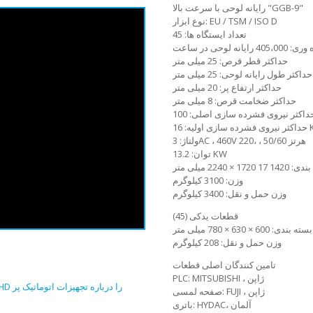
رایانه لوحی با سرعت بالا "GGB-9"
نوع ابزار: EU / TSM / ISO D
تعداد ایستگاه ها: 45
405، رایانه لوحی در ساعت
حداکثر قطر قرص: 25 میلی متر
حداکثر طول رایانه لوحی: 25 میلی متر
حداکثر ارتفاع پر: 20 میلی متر
حداکثر ضخامت قرص: 8 میلی متر
ی اولیه: 16 KN
ولتاژ: 3AC ، 460V 220، ، 50/60 هرتز
توان: 13.2 KW
 × 2240 میلی متر
وزن: 3100 کیلوگرم
وزن حمل و نقل: 3400 کیلوگرم
قطعات یدکی (45)
ی: 600 × 630 × 780 میلی متر
وزن حمل و نقل: 208 کیلوگرم
تامین کنندگان اصلی قطعات
PLC: MITSUBISHI ، ژاپن
صفحه لمسی: FUJI ، ژاپن
باتری: HYDAC، آلمان