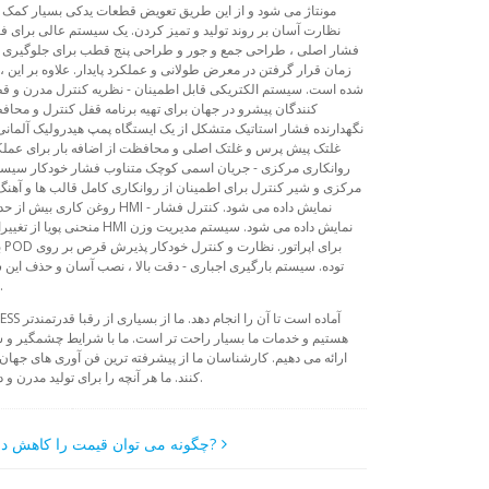
نظارت آسان بر روند تولید و تمیز کردن. یک سیستم عالی برای فش
فشار اصلی ، طراحی جمع و جور و طراحی پنج قطب برای جلوگیری از
زمان قرار گرفتن در معرض طولانی و عملکرد پایدار. علاوه بر ای
شده است. سیستم الکتریکی قابل اطمینان - نظریه کنترل مدرن و قطع
کنندگان پیشرو در جهان برای تهیه برنامه قفل کنترل و محا
نگهدارنده فشار استاتیک متشکل از یک ایستگاه پمپ هیدرولیک آلمان
غلتک پیش پرس و غلتک اصلی و محافظت از اضافه بار برای عملک
روانکاری مرکزی - جریان اسمی کوچک متناوب فشار خودکار سیستم
مرکزی و شیر کنترل برای اطمینان از روانکاری کامل قالب ها و آهنگ ه
روغن کاری بیش از حد. مقدار فشار 
منحنی پویا از تغییرات فشار مت
توده. سیستم بارگیری اجباری - دقت بالا ، نصب آسان و حذف این 
پذیری گرانول و اطمینان از صحت پر شدن.
هستیم و خدمات ما بسیار راحت تر است. ما با شرایط چشمگیر و 
ارائه می دهیم. کارشناسان ما از پیشرفته ترین فن آوری های جهان
کنند. ما هر آنچه را برای تولید مدرن و در هر سطح نیاز دارید ، داریم. و حتی بیشتر.
چگونه می توان قیمت را کاهش داد?