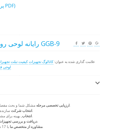
بارگیری پیشنهاد تجاری (پرونده PDF)
رایانه لوحی روتاری با سرعت بالا GGB-9
علامت گذاری شده به عنوان:
کاتالوگ تجهیزات
کیفیت تبلت
تجهیزا
لوحی
ق
مشکل شما و بحث مفصل در مورد راه حل ها در 24 ساعت.
ارزیابی تخصصی مرحله
با تهیه کننده انتخاب شده.
انتخاب شرکت
سازنده
, بهینه برای مشتری ، طرح پرداخت و زمان تحویل.
انتخاب
قبل از ارسال با گزارش تصویری.
دریافت و بررسی تجهیزا
در طول عمر تجهیزات.
مشاوره از متخصص ما
با 17 سال تجربه