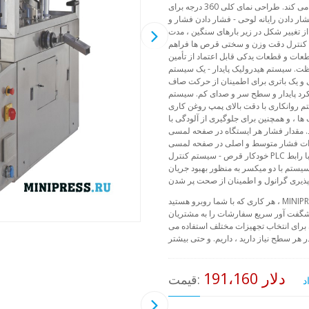
مونتاژ می شود و از این طریق تعویض قطعات یدکی بسیار کمک می کند. طراحی نمای کلی 360 درجه برای
ار دادن رایانه لوحی - فشار دادن فشار و
 تغییر شکل در زیر بارهای سنگین ، مدت
ن ، کنترل دقت وزن و سختی قرص ها فراهم
ات و قطعات یدکی قابل اعتماد از تأمین
فظت. سیستم هیدرولیک پایدار - یک سیستم
ی و یک باتری برای اطمینان از حرکت صاف
رد پایدار و سطح سر و صدای کم. سیستم
 روانکاری با دقت بالای پمپ روغن کاری
ا ، و همچنین برای جلوگیری از آلودگی با
هر ایستگاه در صفحه لمسی HMI نمایش داده می شود. کنترل فشار -
وسط ​​و اصلی در صفحه لمسی HMI نمایش داده می شود. سیستم مدیریت وزن
خودکار قرص - سیستم کنترل PLC با رابط POD برای اپراتور. نظارت و کنترل خودکار پذیرش قرص بر روی
سیستم با دو میکسر به منظور بهبود جریان
هر کاری که با شما روبرو هستید ، MINIPRESS آماده است تا آن را انجام دهد. ما از بسیاری از رقبا قدرتمندتر
شگفت آور سریع سفارشات را به مشتریان
 برای انتخاب تجهیزات مختلف استفاده می
191،160 دلار
قیمت: