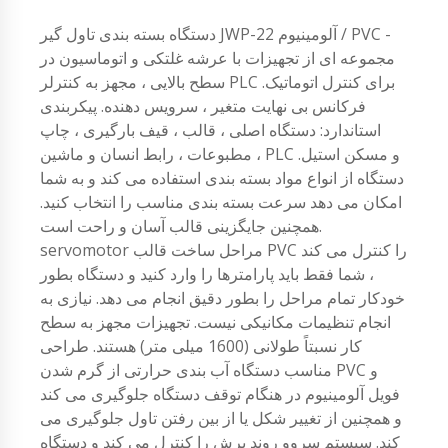
دستگاه بسته بندی تاول گیر JWP-22 آلومینیوم / PVC -
مجموعه ای از تجهیزات با عرشه غلتکی و اتوماسیون در
سطح بالایی ، مجهز به کنترلر PLC برای کنترل اتوماتیک.
فرکانس بی نهایت متغیر ، سرویس دهنده. پیکربندی
استاندارد: دستگاه اصلی ، قالب ، قیف بارگیری ، چاپ
مطبوعات ، رابط انسان و ماشین ، PLC و مسکن استیل.
دستگاه از انواع مواد بسته بندی استفاده می کند و به شما
امکان می دهد سرعت بسته بندی مناسب را انتخاب کنید.
همچنین جایگزینی قالب آسان و راحت است.
servomotor مراحل ساخت قالب PVC را کنترل می کند
، شما فقط باید پارامترها را وارد کنید و دستگاه بطور
خودکار تمام مراحل را بطور دقیق انجام می دهد. نیازی به
انجام تنظیمات مکانیکی نیست. تجهیزات مجهز به سطح
کار نسبتاً طولانی (1600 میلی متر) هستند. طراحی
مناسب دستگاه آب بندی حرارتی از گرم شدن PVC و
فویل آلومینیوم در هنگام توقف دستگاه جلوگیری می کند
و همچنین از تغییر شکل یا از بین رفتن تاول جلوگیری می
کند. سیستم سروو روند برش را کنترل می کند و دستگاه