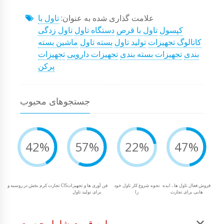
علامت گذاری شده به عنوان:
تاول با
کپسول
تاول با قرص
دستگاه تاول
تاول زدگی
کاتالوگ تجهیزات
تولید تاول
بسته تاول
ماشین بسته
بندی
تجهیزات بسته بندی
تجهیزات دارویی
تجهیزات
پرکن
جستجوهای محبوب
42%
57%
22%
47%
فروش فعال تاول ها ، ایده
نحوه شروع کار تاول خود
فن آوری ها و تجهیزات
تجارت کرم بخش در روسیه و CIS
هایی برای تجارت
را
برای تولید تاول
این قیمت شامل چیست