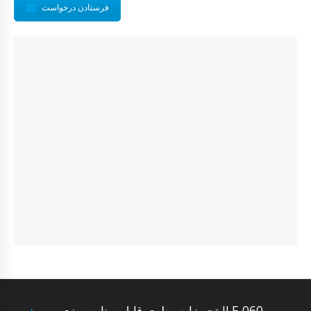
فرستادن درخواست
تجهیزات بطری قابل برنامه ریزی ILF-060