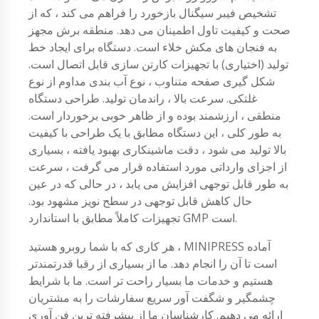
تشخیص فیبر سیگنال بازخورد را فراهم می کند ، که از
صحت و کیفیت تاول اطمینان می دهد. منطقه برش مجهز
به فنجان های مکش خلاء است. دستگاه برای ایجاد خط
تولید (اختیاری) با تجهیزات کارتن سازی قابل اتصال است.
شکل گیری صفحه متناوب ، نوع آب بندی مداوم از نوع
غلتکی. سرعت بالا ، راندمان تولید. طراحی دستگاه
منطقی ، ارزشمند بوده و از ظاهر خوبی برخوردار است.
به طور کلی ، این دستگاه مطابق با یک طراحی با کیفیت
بالا تولید می شود ، دقت ماشینکاری بهبود یافته ، بسیاری
از اجزای وارداتی مورد استفاده قرار می گرفت ، سرعت
به طور قابل توجهی افزایش می یابد ، در حالی که در عین
حال کاهش قابل توجهی در سطح نویز مشهود بود.
تجهیزات کاملاً مطابق با استاندارد GMP است.
هر کاری که با شما روبرو هستید ، MINIPRESS آماده
است تا آن را انجام دهد. ما از بسیاری از رقبا قدرتمندتر
هستیم و خدمات ما بسیار راحت تر است. ما با شرایط
چشمگیر و شگفت آور سریع سفارشات را به مشتریان
ارائه می دهیم. کارشناسان ما از پیشرفته ترین فن آوری