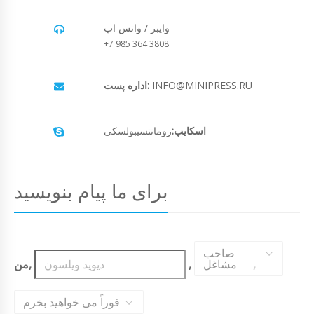
وایبر / واتس اپ
+7 985 364 3808
INFO@MINIPRESS.RU
اداره پست:
اسکایپ:
رومانتسیبولسکی
برای ما پیام بنویسید
صاحب
,
مشاغل
,
من,
فوراً می خواهید بخرم