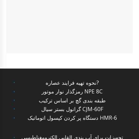
نحوه تهیه فرایند عصاره?
رمزگذار نوار موتور NPE 8C
طبقه بندی گچ بر اساس ترکیب
گرانول بستر سیال CJM-60F
دستگاه پر کردن کپسول اتوماتیک HMR-6
تجهیزات برای آب بندی القایی الکترومغناطیسی