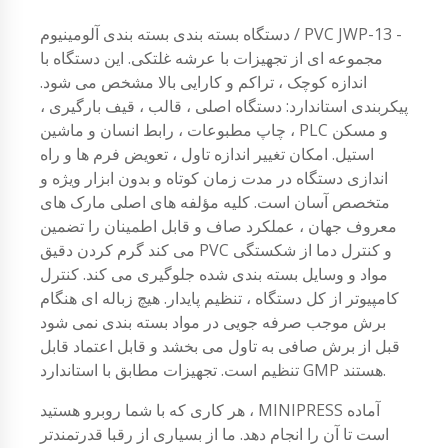
دستگاه بسته بندی بسته بندی آلومینیوم / PVC JWP-13 -
مجموعه ای از تجهیزات با عرشه غلتکی. این دستگاه با
اندازه کوچک ، تراکم و کارایی بالا مشخص می شود.
پیکربندی استاندارد: دستگاه اصلی ، قالب ، قیف بارگیری ،
چاپ مطبوعات ، رابط انسان و ماشین ، PLC و مسکن
استیل. امکان تغییر اندازه تاول ، تعویض فرم ها و راه
اندازی دستگاه در مدت زمان کوتاه و بدون ابزار ویژه و
متخصص آسان است. کلیه مؤلفه های اصلی مارک های
معروف جهان ، عملکرد صاف و قابل اطمینان را تضمین
می کند گرم کردن دقیق PVC و کنترل دما از شکستگی
مواد و وسایل بسته بندی شده جلوگیری می کند. کنترل
کامپیوتر از کل دستگاه ، تنظیم پایدار. هیچ زباله ای هنگام
برش موجب صرفه جویی در مواد بسته بندی نمی شود
قبل از برش صافی به تاول می بخشد و قابل اعتماد قابل
تنظیم است. تجهیزات مطابق با استاندارد GMP هستند.
هر کاری که با شما روبرو هستید ، MINIPRESS آماده
است تا آن را انجام دهد. ما از بسیاری از رقبا قدرتمندتر