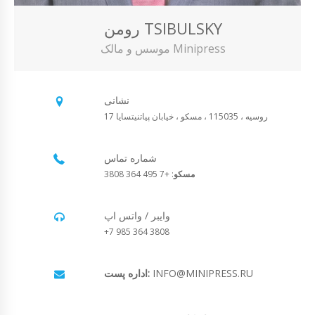
رومن TSIBULSKY
موسس و مالک Minipress
نشانی
روسیه ، 115035 ، مسکو ، خیابان پیاتنیتسایا 17
شماره تماس
مسکو
: +7 495 364 3808
وایبر / واتس اپ
+7 985 364 3808
INFO@MINIPRESS.RU
اداره پست: