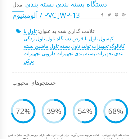
دستگاه بسته بندی بسته بندی
مدل:
آلومینیوم / PVC JWP-13
علامت گذاری شده به عنوان:
تاول با
کپسول
تاول با قرص
دستگاه تاول
تاول زدگی
کاتالوگ تجهیزات
تولید تاول
بسته تاول
ماشین بسته
بندی
تجهیزات بسته بندی
تجهیزات دارویی
تجهیزات
پرکن
جستجوهای محبوب
72%
39%
54%
68%
بسته های تاول فروشی
نکات مربوط به فن آوری
برای تولید تاول های دارای
بررسی از صاحبان ماشین
عمده فروشی را از تولید
تاول
سرنگ یک تجارت آماده
Blister