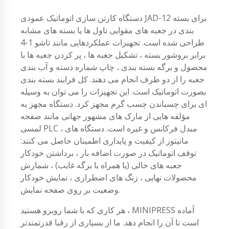
دستگاه کارتن سازی اتوماتیک عمودی JAD-12 برای بسته
بندی در جعبه های مقوایی تاول ها یا بسته های مشابه
طراحی شده است. تجهیزات عملکردهایی مانند تاشو 1-4
برابر بروشور بسته ، تشکیل جعبه ها ، پر کردن جعبه ها با
محصول و برگه بسته بندی ، چاپ شماره دسته و آب بندی
جعبه را از دو طرف انجام می دهند. کل فرایند بسته بندی
بصورت اتوماتیک است. این تجهیزات را می توان به وسیله
ای برای چسباندن چسب گرم مجهز کرد. دستگاه مجهز به
مؤلفه هایی از مارک های مشهور جهانی مانند صفحه
لمسی PLC ، مبدل فرکانس و غیره است. دستگاه های
مانیتور از کیفیت و پایداری اطمینان حاصل می کنند:
توقف اتوماتیک در صورت اضافه بار ، برداشتن خودکار
جعبه های خالی (یا همراه با برگه غایب) ، شمارش
محصولات نهایی ، زنگ های اضطراری ، نمایش خودکار
وضعیت بر روی صفحه نمایش.
هر کاری که با شما روبرو هستید ، MINIPRESS آماده
است تا آن را انجام دهد. ما از بسیاری از رقبا قدرتمندتر