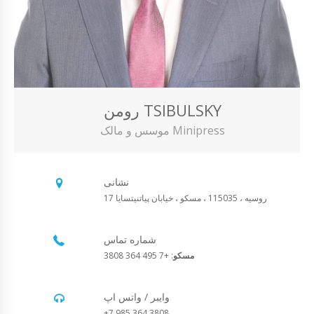
رومن TSIBULSKY
موسس و مالک Minipress
نشانی
روسیه ، 115035 ، مسکو ، خیابان پیاتنیتسایا 17
شماره تماس
مسکو
: +7 495 364 3808
وایبر / واتس اپ
+7 985 364 3808