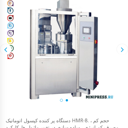
دستگاه پر کننده کپسول اتوماتیک HMR-8. حجم کم ،
مصرف کم انرژی ، ساده سازی در تغییر ماژول ها. کارکرد