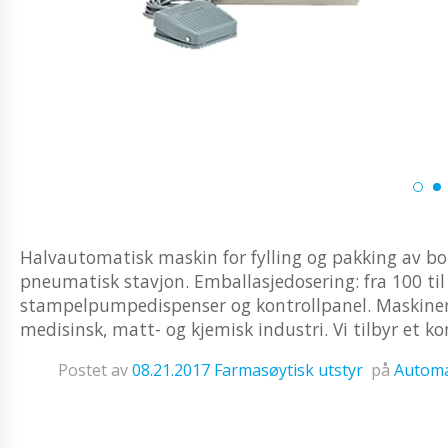
Halvautomatisk maskin for fylling og pakking av b
pneumatisk stavjon. Emballasjedosering: fra 100 t
stampelpumpedispenser og kontrollpanel. Maskinen
medisinsk, matt- og kjemisk industri. Vi tilbyr et kom
Postet av
08.21.2017
Farmasøytisk utstyr
på
Automa