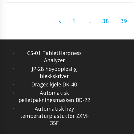
1
...
38
39
CS-01 TabletHardness
Analyzer
JP-28 høyoppløslig
blekkskriver
Dragee kjele DK-40
Automatisk
pelletpakningsmasken BD-22
Automatisk høy
temperaturplastuttør ZXM-
35F