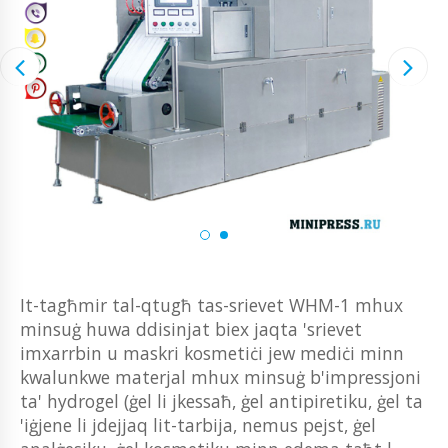
It-tagħmir tal-qtugħ tas-srievet WHM-1 mhux
minsuġ huwa ddisinjat biex jaqta 'srievet
imxarrbin u maskri kosmetiċi jew mediċi minn
kwalunkwe materjal mhux minsuġ b'impressjoni
ta' hydrogel (ġel li jkessaħ, ġel antipiretiku, ġel ta
'iġjene li jdejjaq lit-tarbija, nemus pejst, ġel