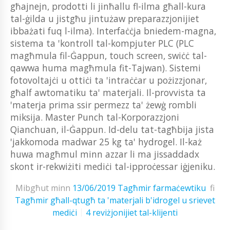
għajnejn, prodotti li jinħallu fl-ilma għall-kura
tal-ġilda u jistgħu jintużaw preparazzjonijiet
ibbażati fuq l-ilma). Interfaċċja bniedem-magna,
sistema ta 'kontroll tal-kompjuter PLC (PLC
magħmula fil-Ġappun, touch screen, swiċċ tal-
qawwa huma magħmula fit-Tajwan). Sistemi
fotovoltajċi u ottiċi ta 'intraċċar u pożizzjonar,
għalf awtomatiku ta' materjali. Il-provvista ta
'materja prima ssir permezz ta' żewġ rombli
miksija. Master Punch tal-Korporazzjoni
Qianchuan, il-Ġappun. Id-delu tat-tagħbija jista
'jakkomoda madwar 25 kg ta' hydrogel. Il-każ
huwa magħmul minn azzar li ma jissaddadx
skont ir-rekwiżiti mediċi tal-ipproċessar iġjeniku.
Mibgħut minn
13/06/2019
Tagħmir farmaċewtiku
fi
Tagħmir għall-qtugħ ta 'materjali b'idrogel u srievet
mediċi
4 reviżjonijiet tal-klijenti