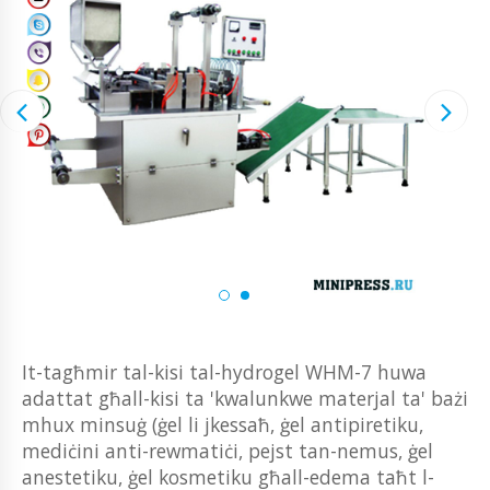
It-tagħmir tal-kisi tal-hydrogel WHM-7 huwa
adattat għall-kisi ta 'kwalunkwe materjal ta' bażi
mhux minsuġ (ġel li jkessaħ, ġel antipiretiku,
mediċini anti-rewmatiċi, pejst tan-nemus, ġel
anestetiku, ġel kosmetiku għall-edema taħt l-