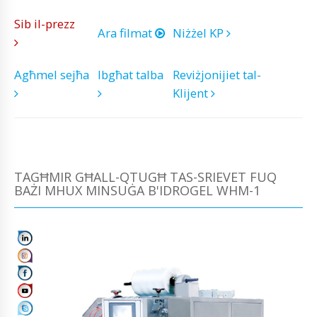
Sib il-prezz
Ara filmat
Niżżel KP
Agħmel sejħa
Ibgħat talba
Reviżjonijiet tal-
Klijent
TAGĦMIR GĦALL-QTUGĦ TAS-SRIEVET FUQ
BAŻI MHUX MINSUĠA B'IDROGEL WHM-1