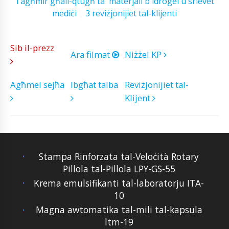
Tagħmir għall-qtugħ ta 'materjali b'idrogel u srievet
mediċi
3 reviżjonijiet tal-klijenti
Sib il-prezz
Ara filmat
Niżżel KP
Agħmel sejħa
Ibgħat talba
Reviżjonijiet tal-
Klijent
Stampa Rinforzata tal-Veloċità Rotary
Pillola tal-Pillola LPY-GS-55
Krema emulsifikanti tal-laboratorju ITA-
10
Magna awtomatika tal-mili tal-kapsula
ltm-19