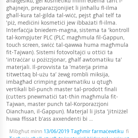
analġesiku, ġel kosmetiku minn edema taħt l-
għajnejn, preparazzjonijiet li jinħallu fl-ilma
għall-kura tal-ġilda tal-wiċċ, pejst għal telf ta
'piż, mediċini kosmetiċi jew ibbażati fl-ilma.
Interfaċċja bniedem-magna, sistema ta 'kontroll
tal-kompjuter PLC (PLC magħmula fil-Ġappun,
touch screen, swiċċ tal-qawwa huma magħmula
fit-Tajwan). Sistemi fotovoltajċi u ottiċi ta
'intraċċar u pożizzjonar, għalf awtomatiku ta'
materjali. Il-provvista ta ’materja prima
titwettaq bl-użu ta’ żewġ rombli miksija,
imbagħad crimping pnewmatiku u qtugħ
vertikali bil-punch master tal-prodott finali
(cutters pnewmatiċi tat-tħin magħmula fit-
Tajwan, master punch tal-Korporazzjoni
Oianchuan, il-Ġappun). Materjal li jista 'jitniżżel
huwa ffissat b'ass axxendenti bi ...
Mibgħut minn
13/06/2019
Tagħmir farmaċewtiku
fi