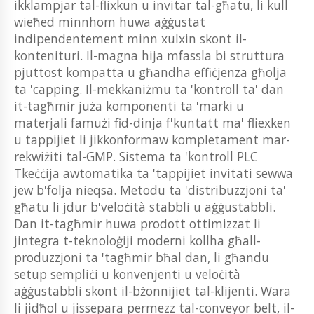
ikklampjar tal-flixkun u invitar tal-għatu, li kull
wieħed minnhom huwa aġġustat
indipendentement minn xulxin skont il-
kontenituri. Il-magna hija mfassla bi struttura
pjuttost kompatta u għandha effiċjenza għolja
ta 'capping. Il-mekkaniżmu ta 'kontroll ta' dan
it-tagħmir juża komponenti ta 'marki u
materjali famużi fid-dinja f'kuntatt ma' fliexken
u tappijiet li jikkonformaw kompletament mar-
rekwiżiti tal-GMP. Sistema ta 'kontroll PLC
Tkeċċija awtomatika ta 'tappijiet invitati sewwa
jew b'folja nieqsa. Metodu ta 'distribuzzjoni ta'
għatu li jdur b'veloċità stabbli u aġġustabbli.
Dan it-tagħmir huwa prodott ottimizzat li
jintegra t-teknoloġiji moderni kollha għall-
produzzjoni ta 'tagħmir bħal dan, li għandu
setup sempliċi u konvenjenti u veloċità
aġġustabbli skont il-bżonnijiet tal-klijenti. Wara
li jidħol u jissepara permezz tal-conveyor belt, il-