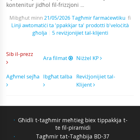
kontenitur jidħol fil-frizzjoni ...
Mibgħut minn
21/05/2026
Tagħmir farmaċewtiku
fi
Linji awtomatiċi ta 'ppakkjar ta' prodotti b'veloċità
għolja
5 reviżjonijiet tal-klijenti
Sib il-prezz
Ara filmat
Niżżel KP
Agħmel sejħa
Ibgħat talba
Reviżjonijiet tal-
Klijent
Għidli t-tagħmir meħtieġ biex tippakkja t-
te fil-piramidi
Tagħmir tat-Tagħbija BD-37