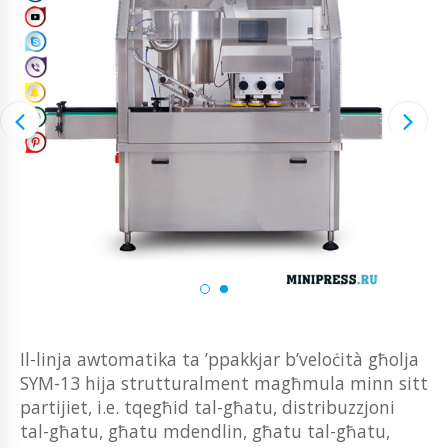
Il-linja awtomatika ta ’ppakkjar b’veloċità għolja
SYM-13 hija strutturalment magħmula minn sitt
partijiet, i.e. tqegħid tal-għatu, distribuzzjoni
tal-għatu, għatu mdendlin, għatu tal-għatu,