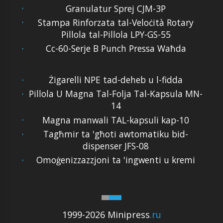
Granulatur Sprej CJM-3P
Stampa Rinforzata tal-Veloċità Rotary
Pillola tal-Pillola LPY-GS-55
Cc-60-Serje B Punch Pressa Waħda
Żigarelli NPE tad-deheb u l-fidda
Pillola U Magna Tal-Folja Tal-Kapsula MN-
14
Magna manwali TAL-kapsuli kap-10
Tagħmir ta 'għoti awtomatiku bid-
dispenser JFS-08
Omoġenizzazzjoni ta 'ingwenti u kremi
1999-2026 Minipress
.ru