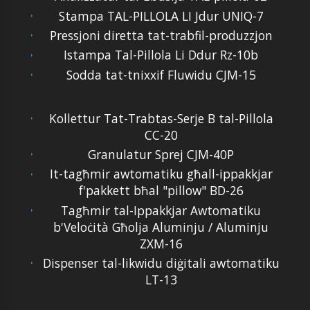
Stampa TAL-PILLOLA LI Jdur UNIQ-7
Pressjoni diretta tat-trabfil-produzzjon
Istampa Tal-Pillola Li Ddur Rz-10b
Sodda tat-tnixxif Fluwidu CJM-15
Kollettur Tat-Trabtas-Serje B tal-Pillola
CC-20
Granulatur Sprej CJM-40P
It-tagħmir awtomatiku għall-ippakkjar
f'pakkett bħal "pillow" BD-26
Tagħmir tal-Ippakkjar Awtomatiku
b'Veloċità Għolja Aluminju / Aluminju
ZXM-16
Dispenser tal-likwidu diġitali awtomatiku
LT-13