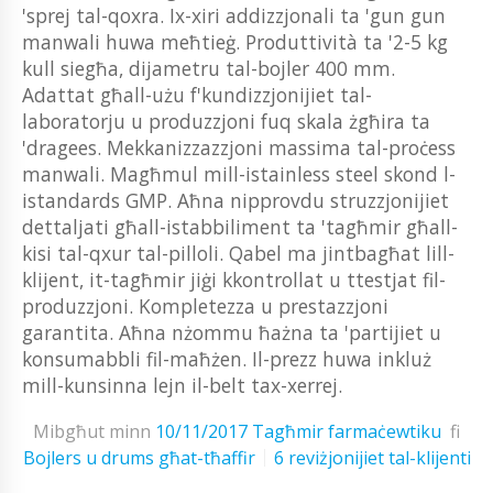
'sprej tal-qoxra. Ix-xiri addizzjonali ta 'gun gun
manwali huwa meħtieġ. Produttività ta '2-5 kg ​​
kull siegħa, dijametru tal-bojler 400 mm.
Adattat għall-użu f'kundizzjonijiet tal-
laboratorju u produzzjoni fuq skala żgħira ta
'dragees. Mekkanizzazzjoni massima tal-proċess
manwali. Magħmul mill-istainless steel skond l-
istandards GMP. Aħna nipprovdu struzzjonijiet
dettaljati għall-istabbiliment ta 'tagħmir għall-
kisi tal-qxur tal-pilloli. Qabel ma jintbagħat lill-
klijent, it-tagħmir jiġi kkontrollat ​​u ttestjat fil-
produzzjoni. Kompletezza u prestazzjoni
garantita. Aħna nżommu ħażna ta 'partijiet u
konsumabbli fil-maħżen. Il-prezz huwa inkluż
mill-kunsinna lejn il-belt tax-xerrej.
Mibgħut minn
10/11/2017
Tagħmir farmaċewtiku
fi
Bojlers u drums għat-tħaffir
6 reviżjonijiet tal-klijenti