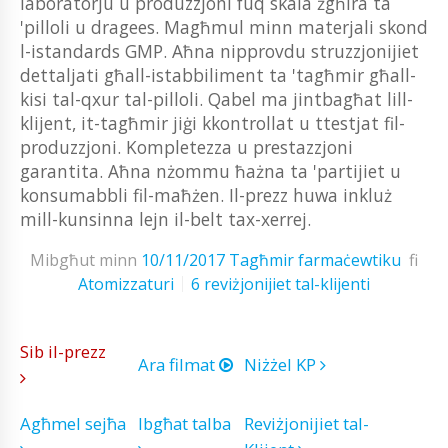
laboratorju u produzzjoni fuq skala żgħira ta
'pilloli u dragees. Magħmul minn materjali skond
l-istandards GMP. Aħna nipprovdu struzzjonijiet
dettaljati għall-istabbiliment ta 'tagħmir għall-
kisi tal-qxur tal-pilloli. Qabel ma jintbagħat lill-
klijent, it-tagħmir jiġi kkontrollat ​​u ttestjat fil-
produzzjoni. Kompletezza u prestazzjoni
garantita. Aħna nżommu ħażna ta 'partijiet u
konsumabbli fil-maħżen. Il-prezz huwa inkluż
mill-kunsinna lejn il-belt tax-xerrej.
Mibgħut minn
10/11/2017
Tagħmir farmaċewtiku
fi
Atomizzaturi
6 reviżjonijiet tal-klijenti
Sib il-prezz
Ara filmat
Niżżel KP
Agħmel sejħa
Ibgħat talba
Reviżjonijiet tal-