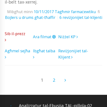
il-belt tax-xerrej.
Mibgħut minn
10/11/2017
Tagħmir farmaċewtiku
fi
Bojlers u drums għat-tħaffir
6 reviżjonijiet tal-klijenti
Sib il-prezz
Ara filmat
Niżżel KP
Agħmel sejħa
Ibgħat talba
Reviżjonijiet tal-
Klijent
1
2
Analizzatur tal-Ebusija TAL-pillola-02