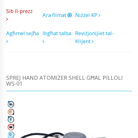
Sib il-prezz
Ara filmat
Niżżel KP
Agħmel sejħa
Ibgħat talba
Reviżjonijiet tal-
Klijent
SPREJ HAND ATOMIZER SHELL GĦAL PILLOLI
WS-01