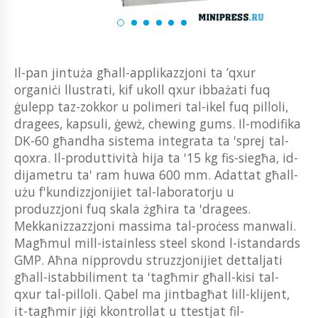
Il-pan jintuża għall-applikazzjoni ta ’qxur
organiċi llustrati, kif ukoll qxur ibbażati fuq
ġulepp taz-zokkor u polimeri tal-ikel fuq pilloli,
dragees, kapsuli, ġewż, chewing gums. Il-modifika
DK-60 għandha sistema integrata ta 'sprej tal-
qoxra. Il-produttività hija ta '15 kg fis-siegħa, id-
dijametru ta' ram huwa 600 mm. Adattat għall-
użu f'kundizzjonijiet tal-laboratorju u
produzzjoni fuq skala żgħira ta 'dragees.
Mekkanizzazzjoni massima tal-proċess manwali.
Magħmul mill-istainless steel skond l-istandards
GMP. Aħna nipprovdu struzzjonijiet dettaljati
għall-istabbiliment ta 'tagħmir għall-kisi tal-
qxur tal-pilloli. Qabel ma jintbagħat lill-klijent,
it-tagħmir jiġi kkontrollat ​​u ttestjat fil-