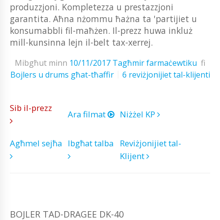
produzzjoni. Kompletezza u prestazzjoni
garantita. Aħna nżommu ħażna ta 'partijiet u
konsumabbli fil-maħżen. Il-prezz huwa inkluż
mill-kunsinna lejn il-belt tax-xerrej.
Mibgħut minn
10/11/2017
Tagħmir farmaċewtiku
fi
Bojlers u drums għat-tħaffir
6 reviżjonijiet tal-klijenti
Sib il-prezz
Ara filmat
Niżżel KP
Agħmel sejħa
Ibgħat talba
Reviżjonijiet tal-
Klijent
BOJLER TAD-DRAGEE DK-40