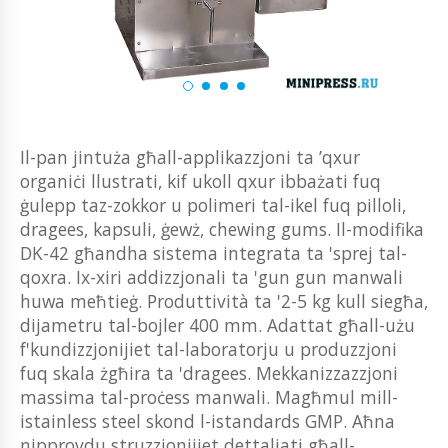
Il-pan jintuża għall-applikazzjoni ta ’qxur
organiċi llustrati, kif ukoll qxur ibbażati fuq
ġulepp taz-zokkor u polimeri tal-ikel fuq pilloli,
dragees, kapsuli, ġewż, chewing gums. Il-modifika
DK-42 għandha sistema integrata ta 'sprej tal-
qoxra. Ix-xiri addizzjonali ta 'gun gun manwali
huwa meħtieġ. Produttività ta '2-5 kg ​​kull siegħa,
dijametru tal-bojler 400 mm. Adattat għall-użu
f'kundizzjonijiet tal-laboratorju u produzzjoni
fuq skala żgħira ta 'dragees. Mekkanizzazzjoni
massima tal-proċess manwali. Magħmul mill-
istainless steel skond l-istandards GMP. Aħna
nipprovdu struzzjonijiet dettaljati għall-