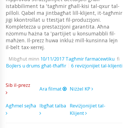
istabbiliment ta 'tagħmir għall-kisi tal-qxur tal-
pilloli. Qabel ma jintbagħat lill-klijent, it-tagħmir
jiġi kkontrollat ​​u ttestjat fil-produzzjoni.
Kompletezza u prestazzjoni garantita. Aħna
nżommu ħażna ta 'partijiet u konsumabbli fil-
maħżen. Il-prezz huwa inkluż mill-kunsinna lejn
il-belt tax-xerrej.
Mibgħut minn
10/11/2017
Tagħmir farmaċewtiku
fi
Bojlers u drums għat-tħaffir
6 reviżjonijiet tal-klijenti
Sib il-prezz
Ara filmat
Niżżel KP
Agħmel sejħa
Ibgħat talba
Reviżjonijiet tal-
Klijent