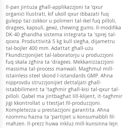
Il-pan jintuża għall-applikazzjoni ta ’qxur
organiċi llustrati, kif ukoll qxur ibbażati fuq
ġulepp taz-zokkor u polimeri tal-ikel fuq pilloli,
dragees, kapsuli, ġewż, chewing gums. Il-modifika
DK-40 għandha sistema integrata ta 'sprej tal-
qoxra. Produttività 5 kg kull siegħa, dijametru
tal-bojler 400 mm. Adattat għall-użu
f'kundizzjonijiet tal-laboratorju u produzzjoni
fuq skala żgħira ta 'dragees. Mekkanizzazzjoni
massima tal-proċess manwali. Magħmul mill-
istainless steel skond l-istandards GMP. Aħna
nipprovdu struzzjonijiet dettaljati għall-
istabbiliment ta 'tagħmir għall-kisi tal-qxur tal-
pilloli. Qabel ma jintbagħat lill-klijent, it-tagħmir
jiġi kkontrollat ​​u ttestjat fil-produzzjoni.
Kompletezza u prestazzjoni garantita. Aħna
nżommu ħażna ta 'partijiet u konsumabbli fil-
maħżen. Il-prezz huwa inkluż mill-kunsinna lejn