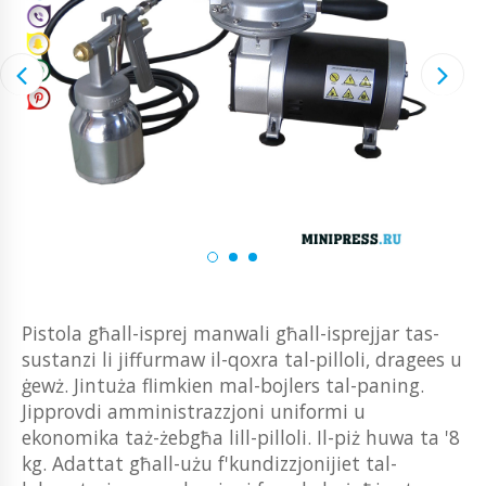
Pistola għall-isprej manwali għall-isprejjar tas-
sustanzi li jiffurmaw il-qoxra tal-pilloli, dragees u
ġewż. Jintuża flimkien mal-bojlers tal-paning.
Jipprovdi amministrazzjoni uniformi u
ekonomika taż-żebgħa lill-pilloli. Il-piż huwa ta '8
kg. Adattat għall-użu f'kundizzjonijiet tal-