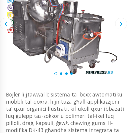
Bojler li jtawwal b'sistema ta 'bexx awtomatiku
mobbli tal-qoxra, li jintuża għall-applikazzjoni
ta' qxur organiċi llustrati, kif ukoll qxur ibbażati
fuq ġulepp taz-zokkor u polimeri tal-ikel fuq
pilloli, draġ, kapsuli, ġewż, chewing gums. Il-
modifika DK-43 għandha sistema integrata ta