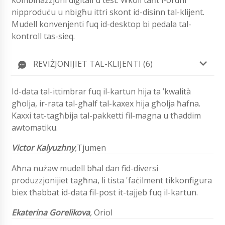
kombinazzjoni diġitali u test. Wkoll taħt l-ordni
nipproduċu u nbigħu ittri skont id-disinn tal-klijent.
Mudell konvenjenti fuq id-desktop bi pedala tal-
kontroll tas-sieq.
REVIŻJONIJIET TAL-KLIJENTI (6)
Id-data tal-ittimbrar fuq il-kartun hija ta ’kwalità
għolja, ir-rata tal-għalf tal-kaxex hija għolja ħafna.
Kaxxi tat-tagħbija tal-pakketti fil-magna u tħaddim
awtomatiku.
Victor Kalyuzhny
,
Tjumen
Aħna nużaw mudell bħal dan fid-diversi
produzzjonijiet tagħna, li tista 'faċilment tikkonfigura
biex tħabbat id-data fil-post it-tajjeb fuq il-kartun.
Ekaterina Gorelikova
,
Oriol