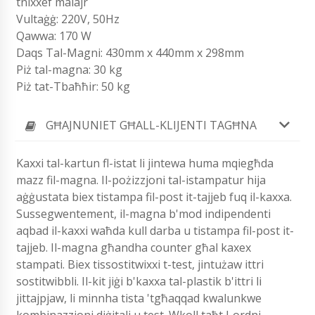
tnixxef malajr
Vultaġġ: 220V, 50Hz
Qawwa: 170 W
Daqs Tal-Magni: 430mm x 440mm x 298mm
Piż tal-magna: 30 kg
Piż tat-Tbaħħir: 50 kg
GĦAJNUNIET GĦALL-KLIJENTI TAGĦNA
Kaxxi tal-kartun fl-istat li jintewa huma mqiegħda
mazz fil-magna. Il-pożizzjoni tal-istampatur hija
aġġustata biex tistampa fil-post it-tajjeb fuq il-kaxxa.
Sussegwentement, il-magna b'mod indipendenti
aqbad il-kaxxi waħda kull darba u tistampa fil-post it-
tajjeb. Il-magna għandha counter għal kaxex
stampati. Biex tissostitwixxi t-test, jintużaw ittri
sostitwibbli.
Il-kit jiġi b'kaxxa tal-plastik b'ittri li
jittajpjaw, li minnha tista 'tgħaqqad kwalunkwe