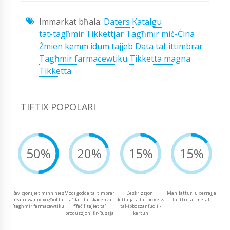
Immarkat bħala:
Daters
Katalgu
tat-tagħmir
Tikkettjar
Tagħmir miċ-Ċina
Żmien kemm idum tajjeb
Data tal-ittimbrar
Tagħmir farmaċewtiku
Tikketta magna
Tikketta
TIFTIX POPOLARI
50%
20%
15%
15%
Reviżjonijiet minn nies
Modi ġodda ta 'timbrar
Deskrizzjoni
Manifatturi u xerrejja
reali dwar ix-xogħol ta
ta' dati ta 'skadenza
dettaljata tal-proċess
ta'ittri tal-metall
'tagħmir farmaċewtiku
f'faċilitajiet ta'
tal-ibbozzar fuq il-
produzzjoni fir-Russja
kartun