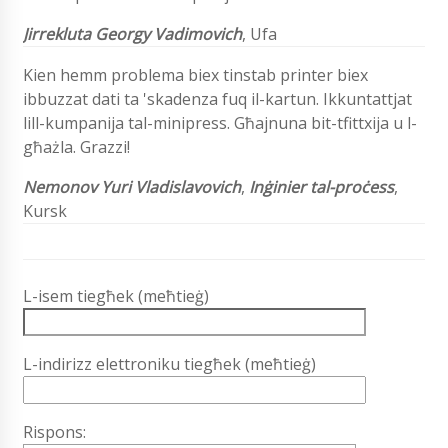
Jirrekluta Georgy Vadimovich
, Ufa
Kien hemm problema biex tinstab printer biex
ibbuzzat dati ta 'skadenza fuq il-kartun. Ikkuntattjat
lill-kumpanija tal-minipress. Għajnuna bit-tfittxija u l-
għażla. Grazzi!
Nemonov Yuri Vladislavovich
,
Inġinier tal-proċess
,
Kursk
L-isem tiegħek (meħtieġ)
L-indirizz elettroniku tiegħek (meħtieġ)
Rispons: