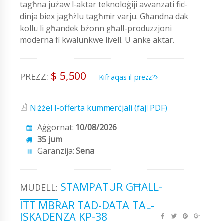
tagħna jużaw l-aktar teknoloġiji avvanzati fid-
dinja biex jagħżlu tagħmir varju. Għandna dak
kollu li għandek bżonn għall-produzzjoni
moderna fi kwalunkwe livell. U anke aktar.
$ 5,500
PREZZ:
Kifnaqas il-prezz?
Niżżel l-offerta kummerċjali (fajl PDF)
Aġġornat:
10/08/2026
35 jum
Garanzija:
Sena
STAMPATUR GĦALL-
MUDELL:
ITTIMBRAR TAD-DATA TAL-
ISKADENZA KP-38