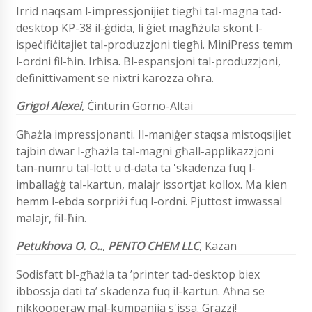
Irrid naqsam l-impressjonijiet tiegħi tal-magna tad-
desktop KP-38 il-ġdida, li ġiet magħżula skont l-
ispeċifiċitajiet tal-produzzjoni tiegħi. MiniPress temm
l-ordni fil-ħin. Irħisa. Bl-espansjoni tal-produzzjoni,
definittivament se nixtri karozza oħra.
Grigol Alexei
,
Ċinturin Gorno-Altai
Għażla impressjonanti. Il-maniġer staqsa mistoqsijiet
tajbin dwar l-għażla tal-magni għall-applikazzjoni
tan-numru tal-lott u d-data ta 'skadenza fuq l-
imballaġġ tal-kartun, malajr issortjat kollox. Ma kien
hemm l-ebda sorpriżi fuq l-ordni. Pjuttost imwassal
malajr, fil-ħin.
Petukhova
O. O..
,
PENTO CHEM LLC
,
Kazan
Sodisfatt bl-għażla ta ’printer tad-desktop biex
ibbossja dati ta’ skadenza fuq il-kartun. Aħna se
nikkooperaw mal-kumpanija s'issa. Grazzi!