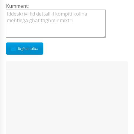
Kumment:
Ibgħat talba