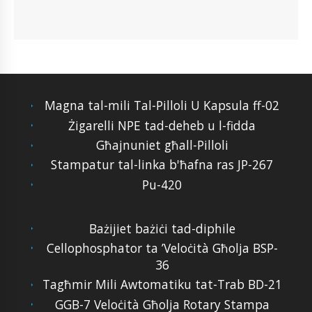
Magna tal-mili Tal-Pilloli U Kapsula ff-02
Żigarelli NPE tad-deheb u l-fidda
Għajnuniet għall-Pilloli
Stampatur tal-linka b'ħafna ras JP-267
Pu-420
Bażijiet bażiċi tad-diphile
Cellophosphator ta ’Veloċità Għolja BSP-
36
Tagħmir Mili Awtomatiku tat-Trab BD-21
GGB-7 Veloċità Għolja Rotary Stampa