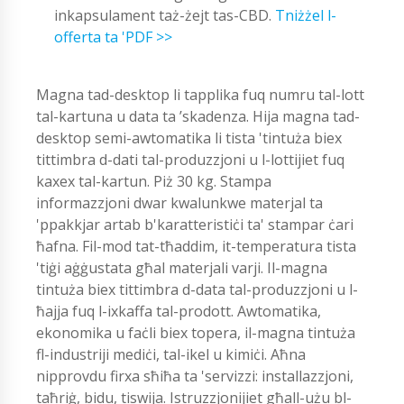
inkapsulament taż-żejt tas-CBD.
Tniżżel l-
offerta ta 'PDF >>
Magna tad-desktop li tapplika fuq numru tal-lott
tal-kartuna u data ta ’skadenza. Hija magna tad-
desktop semi-awtomatika li tista 'tintuża biex
tittimbra d-dati tal-produzzjoni u l-lottijiet fuq
kaxex tal-kartun. Piż 30 kg. Stampa
informazzjoni dwar kwalunkwe materjal ta
'ppakkjar artab b'karatteristiċi ta' stampar ċari
ħafna. Fil-mod tat-tħaddim, it-temperatura tista
'tiġi aġġustata għal materjali varji. Il-magna
tintuża biex tittimbra d-data tal-produzzjoni u l-
ħajja fuq l-ixkaffa tal-prodott. Awtomatika,
ekonomika u faċli biex topera, il-magna tintuża
fl-industriji mediċi, tal-ikel u kimiċi. Aħna
nipprovdu firxa sħiħa ta 'servizzi: installazzjoni,
taħriġ, bidu, tiswija. Istruzzjonijiet għall-użu bl-