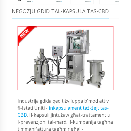
NEGOZJU ĠDID TAL-KAPSULA TAS-CBD
Industrija ġdida qed tiżviluppa b'mod attiv
fl-Istati Uniti -
inkapsulament taż-żejt tas-
CBD
. Il-kapsuli jintużaw għat-trattament u
l-prevenzjoni tal-mard. Il-kumpanija tagħna
timmanifattura tagħmir għall-