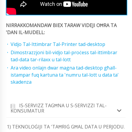
NIRRAKKOMANDAW BIEX TARAW VIDEJI OĦRA TA
'DAN IL-MUDELL:
Vidjo Tal-Ittimbrar Tal-Printer tad-desktop
Dimostrazzjoni bil-vidjo tal-proċess tal-ittimbrar
tad-data tar-rilaxx u tal-lott
Ara video onlajn dwar magna tad-desktop għall-
istampar fuq kartuna ta 'numru tal-lott u data ta'
skadenza
IS-SERVIZZ TAGĦNA U S-SERVIZZI TAL-
KONSUMATUR
1) TEKNOLOĠIJI TA 'TAĦRIĠ GĦAL DATA U PERJODU.