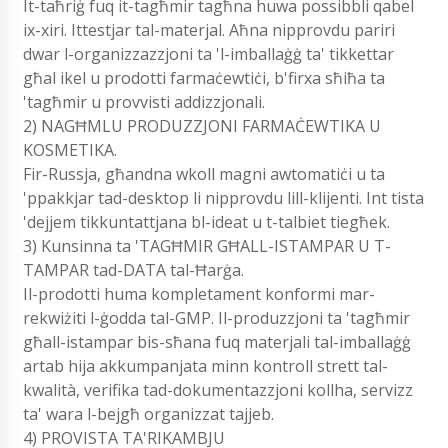
It-taħriġ fuq it-tagħmir tagħna huwa possibbli qabel
ix-xiri. Ittestjar tal-materjal. Aħna nipprovdu pariri
dwar l-organizzazzjoni ta 'l-imballaġġ ta' tikkettar
għal ikel u prodotti farmaċewtiċi, b'firxa sħiħa ta
'tagħmir u provvisti addizzjonali.
2) NAGĦMLU PRODUZZJONI FARMAĊEWTIKA U
KOSMETIKA.
Fir-Russja, għandna wkoll magni awtomatiċi u ta
'ppakkjar tad-desktop li nipprovdu lill-klijenti. Int tista
'dejjem tikkuntattjana bl-ideat u t-talbiet tiegħek.
3) Kunsinna ta 'TAGĦMIR GĦALL-ISTAMPAR U T-
TAMPAR tad-DATA tal-Ħarġa.
Il-prodotti huma kompletament konformi mar-
rekwiżiti l-ġodda tal-GMP. Il-produzzjoni ta 'tagħmir
għall-istampar bis-sħana fuq materjali tal-imballaġġ
artab hija akkumpanjata minn kontroll strett tal-
kwalità, verifika tad-dokumentazzjoni kollha, servizz
ta' wara l-bejgħ organizzat tajjeb.
4) PROVISTA TA'RIKAMBJU