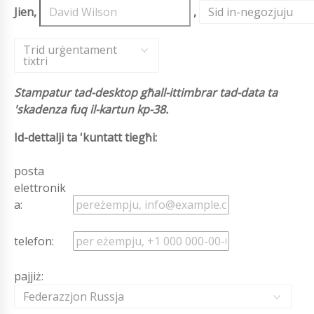
Jien,
,
Sid in-negozjuju
,
Trid urġentament
tixtri
Stampatur tad-desktop għall-ittimbrar tad-data ta
'skadenza fuq il-kartun kp-38.
Id-dettalji ta 'kuntatt tiegħi:
posta
elettronik
a:
telefon:
pajjiż:
Federazzjon Russja