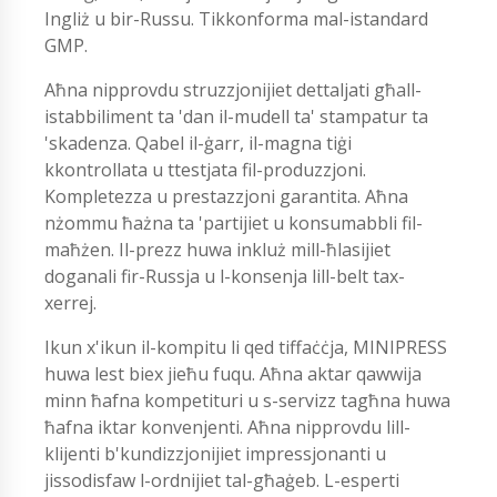
Ingliż u bir-Russu. Tikkonforma mal-istandard
GMP.
Aħna nipprovdu struzzjonijiet dettaljati għall-
istabbiliment ta 'dan il-mudell ta' stampatur ta
'skadenza. Qabel il-ġarr, il-magna tiġi
kkontrollata u ttestjata fil-produzzjoni.
Kompletezza u prestazzjoni garantita. Aħna
nżommu ħażna ta 'partijiet u konsumabbli fil-
maħżen. Il-prezz huwa inkluż mill-ħlasijiet
doganali fir-Russja u l-konsenja lill-belt tax-
xerrej.
Ikun x'ikun il-kompitu li qed tiffaċċja, MINIPRESS
huwa lest biex jieħu fuqu. Aħna aktar qawwija
minn ħafna kompetituri u s-servizz tagħna huwa
ħafna iktar konvenjenti. Aħna nipprovdu lill-
klijenti b'kundizzjonijiet impressjonanti u
jissodisfaw l-ordnijiet tal-għaġeb. L-esperti