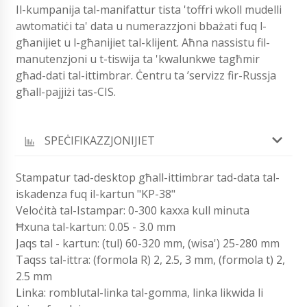
Il-kumpanija tal-manifattur tista 'toffri wkoll mudelli
awtomatiċi ta' data u numerazzjoni bbażati fuq l-
għanijiet u l-għanijiet tal-klijent. Aħna nassistu fil-
manutenzjoni u t-tiswija ta 'kwalunkwe tagħmir
għad-dati tal-ittimbrar. Ċentru ta ’servizz fir-Russja
għall-pajjiżi tas-CIS.
SPEĊIFIKAZZJONIJIET
Stampatur tad-desktop għall-ittimbrar tad-data tal-
iskadenza fuq il-kartun "KP-38"
Veloċità tal-Istampar: 0-300 kaxxa kull minuta
Ħxuna tal-kartun: 0.05 - 3.0 mm
Jaqs tal - kartun: (tul) 60-320 mm, (wisa') 25-280 mm
Taqss tal-ittra: (formola R) 2, 2.5, 3 mm, (formola t) 2,
2.5 mm
Linka: romblutal-linka tal-gomma, linka likwida li