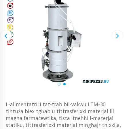
L-alimentatriċi tat-trab bil-vakwu LTM-30
tintuża biex tgħab u tittrasferixxi materjal lil
magna farmaċewtika, tista 'tneħħi l-materjal
statiku, tittrasferixxi materjal mingħajr tnixxija,