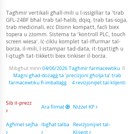
Tagħmir vertikali għall-mili u l-issiġillar ta 'trab
GFL-24BF bħal trab tal-ħalib, dqiq, trab tas-sojja,
trab mediċinali, eċċ Disinn kompatt, faċli biex
topera u żżomm. Sistema ta 'kontroll PLC, touch
screen wiesa'. Iċ-ċiklu komplet tal-iffurmar tal-
borża, il-mili, l-istampar tad-data, it-tqattigħ u
l-qtugħ tat-tikketti biex tinkiser il-borża.
Mibgħut minn
04/06/2026
Tagħmir farmaċewtiku
fi
Magni għad-dożaġġ ta 'preċiżjoni għolja ta' trab
farmaċewtiku fl-imballaġġ
4 reviżjonijiet tal-klijenti
Sib il-prezz
Ara filmat
Niżżel KP
Agħmel sejħa
Ibgħat talba
Reviżjonijiet tal-
Klijent