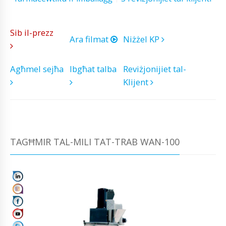
Sib il-prezz
Ara filmat
Niżżel KP
Agħmel sejħa
Ibgħat talba
Reviżjonijiet tal-
Klijent
TAGĦMIR TAL-MILI TAT-TRAB WAN-100