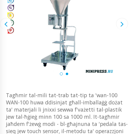
Tagħmir tal-mili tat-trab tat-tip ta 'wan-100
WAN-100 huwa ddisinjat għall-imballaġġ dożat
ta' materjali li jnixxi sewwa f'vażetti tal-plastik
jew tal-ħġieġ minn 100 sa 1000 ml. It-tagħmir
jaħdem f'żewġ modi - bl-għajnuna ta 'pedala tas-
sieq jew touch sensor, il-metodu ta' operazzjoni