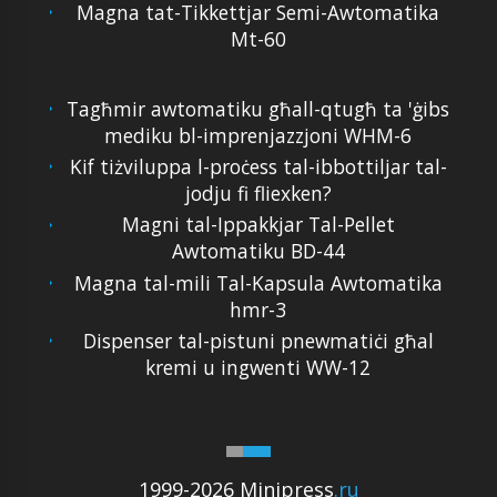
Magna tat-Tikkettjar Semi-Awtomatika
Mt-60
Tagħmir awtomatiku għall-qtugħ ta 'ġibs
mediku bl-imprenjazzjoni WHM-6
Kif tiżviluppa l-proċess tal-ibbottiljar tal-
jodju fi fliexken?
Magni tal-Ippakkjar Tal-Pellet
Awtomatiku BD-44
Magna tal-mili Tal-Kapsula Awtomatika
hmr-3
Dispenser tal-pistuni pnewmatiċi għal
kremi u ingwenti WW-12
1999-2026 Minipress
.ru