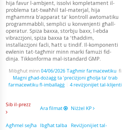
hija favur l-ambjent, issolvi kompletament il-
problema tat-twaħħil tal-materjal, hija
mgħammra b'apparat ta' kontroll awtomatiku
programmabbli, sempliċi u konvenjenti għall-
operatur. Spiża baxxa, storbju baxx, l-ebda
vibrazzjoni, spiża baxxa ta 'tħaddim,
installazzjoni faċli, ħatt u tindif. Il-komponenti
ewlenin tat-tagħmir minn marki famużi fid-
dinja. Tikkonforma mal-istandard GMP.
Mibgħut minn
04/06/2026
Tagħmir farmaċewtiku
fi
Magni għad-dożaġġ ta 'preċiżjoni għolja ta' trab
farmaċewtiku fl-imballaġġ
4 reviżjonijiet tal-klijenti
Sib il-prezz
Ara filmat
Niżżel KP
Agħmel sejħa
Ibgħat talba
Reviżjonijiet tal-