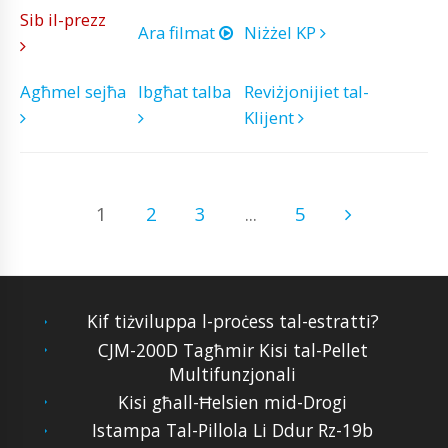
Sib il-prezz
Ara filmat
Niżżel KP
Agħmel sejħa
Ibgħat talba
Reviżjonijiet tal-
Klijent
1
2
3
...
5
Kif tiżviluppa l-proċess tal-estratti?
CJM-200D Tagħmir Kisi tal-Pellet
Multifunzjonali
Kisi għall-Ħelsien mid-Drogi
Istampa Tal-Pillola Li Ddur Rz-19b