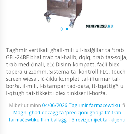
Tagħmir vertikali għall-mili u l-issiġillar ta 'trab
GFL-24BF bħal trab tal-ħalib, dqiq, trab tas-sojja,
trab mediċinali, eċċ Disinn kompatt, faċli biex
topera u żżomm. Sistema ta 'kontroll PLC, touch
screen wiesa'. Iċ-ċiklu komplet tal-iffurmar tal-
borża, il-mili, l-istampar tad-data, it-tqattigħ u
l-qtugħ tat-tikketti biex tinkiser il-borża.
Mibgħut minn
04/06/2026
Tagħmir farmaċewtiku
fi
Magni għad-dożaġġ ta 'preċiżjoni għolja ta' trab
farmaċewtiku fl-imballaġġ
3 reviżjonijiet tal-klijenti