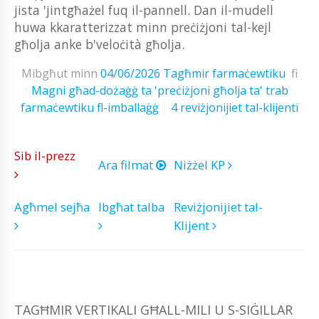
jista 'jintgħażel fuq il-pannell. Dan il-mudell
huwa kkaratterizzat minn preċiżjoni tal-kejl
għolja anke b'veloċità għolja.
Mibgħut minn
04/06/2026
Tagħmir farmaċewtiku
fi
Magni għad-dożaġġ ta 'preċiżjoni għolja ta' trab
farmaċewtiku fl-imballaġġ
4 reviżjonijiet tal-klijenti
Sib il-prezz
Ara filmat
Niżżel KP
Agħmel sejħa
Ibgħat talba
Reviżjonijiet tal-
Klijent
TAGĦMIR VERTIKALI GĦALL-MILI U S-SIĠILLAR