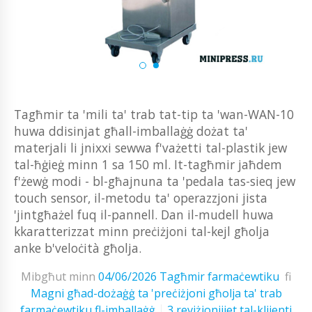
Tagħmir ta 'mili ta' trab tat-tip ta 'wan-WAN-10
huwa ddisinjat għall-imballaġġ dożat ta'
materjali li jnixxi sewwa f'vażetti tal-plastik jew
tal-ħġieġ minn 1 sa 150 ml. It-tagħmir jaħdem
f'żewġ modi - bl-għajnuna ta 'pedala tas-sieq jew
touch sensor, il-metodu ta' operazzjoni jista
'jintgħażel fuq il-pannell. Dan il-mudell huwa
kkaratterizzat minn preċiżjoni tal-kejl għolja
anke b'veloċità għolja.
Mibgħut minn
04/06/2026
Tagħmir farmaċewtiku
fi
Magni għad-dożaġġ ta 'preċiżjoni għolja ta' trab
farmaċewtiku fl-imballaġġ
3 reviżjonijiet tal-klijenti