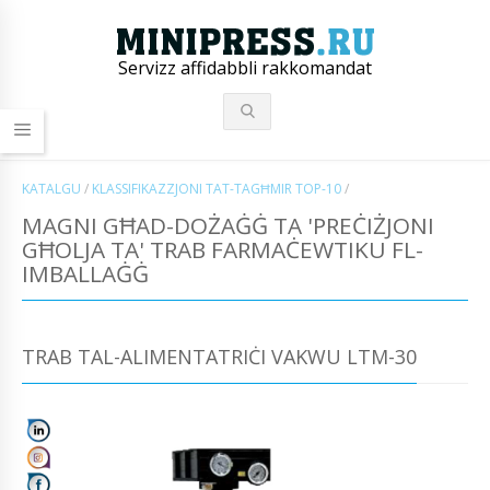
Servizz affidabbli rakkomandat
KATALGU
/
KLASSIFIKAZZJONI TAT-TAGĦMIR TOP-10
/
MAGNI GĦAD-DOŻAĠĠ TA 'PREĊIŻJONI
GĦOLJA TA' TRAB FARMAĊEWTIKU FL-
IMBALLAĠĠ
TRAB TAL-ALIMENTATRIĊI VAKWU LTM-30