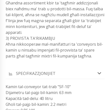
Għandna assortiment kbir ta 'tagħmir addizzjonali
biex naħdmu ma' trab u prodotti bil-massa. Fuq talba
tal-klijent, aħna se nagħżlu mudell għall-installazzjoni
f'linja jew fuq magna separata għall-ġbir ta 'trabijiet
minn kontenituri, jew għat-trabijiet fit-deluf ta'
apparati.
3) PROVISTA TA'RIKAMBJU
Aħna nikkooperaw mal-manifatturi ta 'conveyors bil-
kamin u ninsabu impenjati fil-provvista ta' spare
parts għal tagħmir mixtri fil-kumpanija tagħna.
SPEĊIFIKAZZJONIJIET
Kamin tal-conveyor tat-trab "SF-10"
Dijametru tal-pajp bil-kamin: 63 mm
Kapaċità tad-delu: 40 litru
Għoli tal-pajp bil-kamin: 2.2 metri