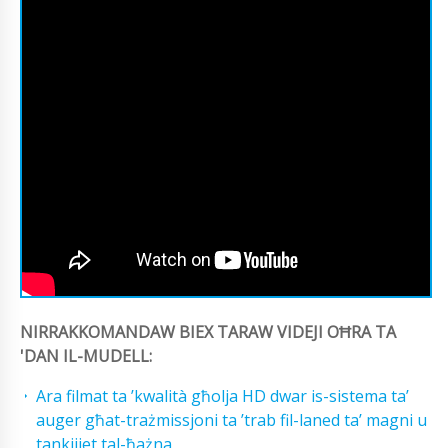
NIRRAKKOMANDAW BIEX TARAW VIDEJI OĦRA TA
'DAN IL-MUDELL:
Ara filmat ta ’kwalità għolja HD dwar is-sistema ta’
auger għat-trażmissjoni ta ’trab fil-laned ta’ magni u
tankijiet tal-ħażna