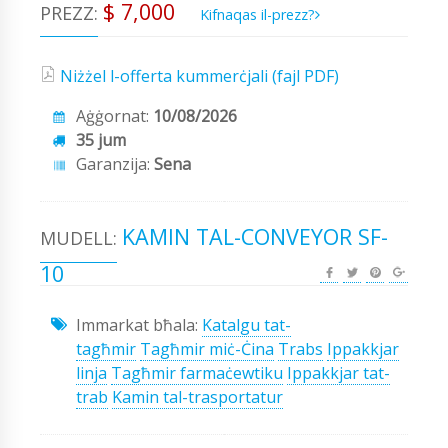
$ 7,000
PREZZ:
Kifnaqas il-prezz?
Niżżel l-offerta kummerċjali (fajl PDF)
Aġġornat:
10/08/2026
35 jum
Garanzija:
Sena
KAMIN TAL-CONVEYOR SF-
MUDELL:
10
Immarkat bħala:
Katalgu tat-
tagħmir
Tagħmir miċ-Ċina
Trabs
Ippakkjar
linja
Tagħmir farmaċewtiku
Ippakkjar tat-
trab
Kamin tal-trasportatur