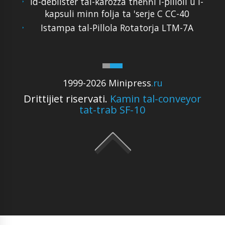
Id-deblister tal-karozza tneħħi l-pilloli u l-
kapsuli minn folja ta 'serje C CC-40
Istampa tal-Pillola Rotatorja LTM-7A
1999-2026 Minipress
.ru
Drittijiet riservati.
Kamin tal-conveyor
tat-trab SF-10