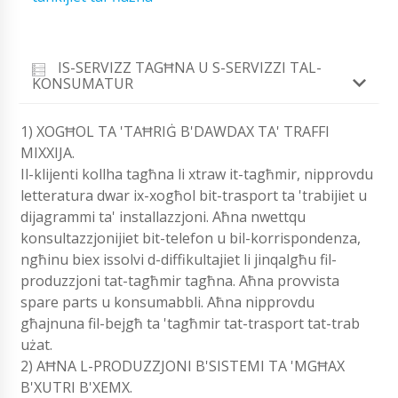
IS-SERVIZZ TAGĦNA U S-SERVIZZI TAL-
KONSUMATUR
1) XOGĦOL TA 'TAĦRIĠ B'DAWDAX TA' TRAFFI
MIXXIJA.
Il-klijenti kollha tagħna li xtraw it-tagħmir, nipprovdu
letteratura dwar ix-xogħol bit-trasport ta 'trabijiet u
dijagrammi ta' installazzjoni. Aħna nwettqu
konsultazzjonijiet bit-telefon u bil-korrispondenza,
ngħinu biex issolvi d-diffikultajiet li jinqalgħu fil-
produzzjoni tat-tagħmir tagħna. Aħna provvista
spare parts u konsumabbli. Aħna nipprovdu
għajnuna fil-bejgħ ta 'tagħmir tat-trasport tat-trab
użat.
2) AĦNA L-PRODUZZJONI B'SISTEMI TA 'MGĦAX
B'XUTRI B'XEMX.