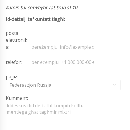
kamin tal-conveyor tat-trab sf-10.
Id-dettalji ta 'kuntatt tiegħi:
posta
elettronik
a:
telefon:
pajjiż:
Federazzjon Russja
Kumment: