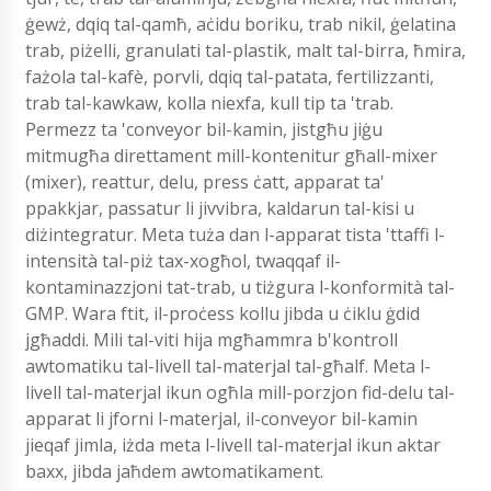
ġewż, dqiq tal-qamħ, aċidu boriku, trab nikil, ġelatina
trab, piżelli, granulati tal-plastik, malt tal-birra, ħmira,
fażola tal-kafè, porvli, dqiq tal-patata, fertilizzanti,
trab tal-kawkaw, kolla niexfa, kull tip ta 'trab.
Permezz ta 'conveyor bil-kamin, jistgħu jiġu
mitmugħa direttament mill-kontenitur għall-mixer
(mixer), reattur, delu, press ċatt, apparat ta'
ppakkjar, passatur li jivvibra, kaldarun tal-kisi u
diżintegratur. Meta tuża dan l-apparat tista 'ttaffi l-
intensità tal-piż tax-xogħol, twaqqaf il-
kontaminazzjoni tat-trab, u tiżgura l-konformità tal-
GMP. Wara ftit, il-proċess kollu jibda u ċiklu ġdid
jgħaddi. Mili tal-viti hija mgħammra b'kontroll
awtomatiku tal-livell tal-materjal tal-għalf. Meta l-
livell tal-materjal ikun ogħla mill-porzjon fid-delu tal-
apparat li jforni l-materjal, il-conveyor bil-kamin
jieqaf jimla, iżda meta l-livell tal-materjal ikun aktar
baxx, jibda jaħdem awtomatikament.