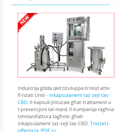
Industrija ġdida qed tiżviluppa b'mod attiv
fl-Istati Uniti -
inkapsulament taż-żejt tas-
CBD
. Il-kapsuli jintużaw għat-trattament u
l-prevenzjoni tal-mard. Il-kumpanija tagħna
timmanifattura tagħmir għall-
inkapsulament taż-żejt tas-CBD.
Tniżżel l-
offerta ta 'PDF >>