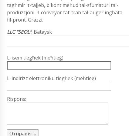
tagħmir it-tajjeb, b'kont meħud tal-sfumaturi tal-
produzzjoni. Il-conveyor tat-trab tal-auger ingħata
fil-pront. Grazzi.
LLC "SEOL"
, Bataysk
L-isem tiegħek (meħtieġ)
L-indirizz elettroniku tiegħek (meħtieġ)
Rispons: