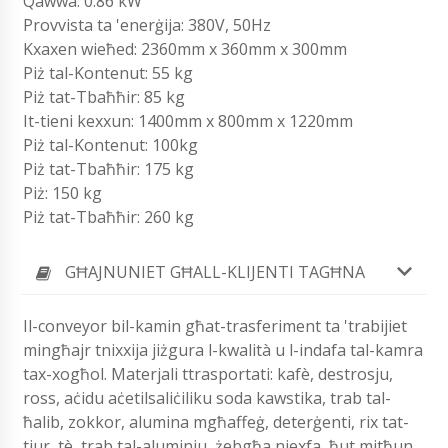
Qawwa: 0.86 kW
Provvista ta 'enerġija: 380V, 50Hz
Kxaxen wieħed: 2360mm x 360mm x 300mm
Piż tal-Kontenut: 55 kg
Piż tat-Tbaħħir: 85 kg
It-tieni kexxun: 1400mm x 800mm x 1220mm
Piż tal-Kontenut: 100kg
Piż tat-Tbaħħir: 175 kg
Piż: 150 kg
Piż tat-Tbaħħir: 260 kg
GĦAJNUNIET GĦALL-KLIJENTI TAGĦNA
Il-conveyor bil-kamin għat-trasferiment ta 'trabijiet
mingħajr tnixxija jiżgura l-kwalità u l-indafa tal-kamra
tax-xogħol. Materjali ttrasportati: kafè, destrosju,
ross, aċidu aċetilsaliċiliku soda kawstika, trab tal-
ħalib, zokkor, alumina mgħaffeġ, deterġenti, rix tat-
tjur, tè, trab tal-aluminju, żebgħa niexfa, ħut mitħun,