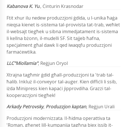
Kabanova K. Yu
.,
Ċinturin Krasnodar
Ftit xhur ilu nedew produzzjoni ġdida, u l-unika ħaġa
nieqsa kienet is-sistema tal-provvista tat-trab, weħlet
il-websajt tiegħek u sibna immedjatament is-sistema
li kellna bżonn, il-mudelli SF. Sit tajjeb ħafna,
speċjalment għal dawk li qed iwaqqfu produzzjoni
farmaċewtika.
LLC"Miollamia"
,
Reġjun Oryol
Xtrajna tagħmir ġdid għall-produzzjoni ta 'trab tal-
ħalib. Inkluż il-conveyor tal-auger. Kien diffiċli li ssib,
iżda Minipress kien kapaċi jipprovdiha. Grazzi tal-
kooperazzjoni tiegħek!
Arkady Petrovsky
,
Produzzjon kaptan
, Reġjun Urali
Produzzjoni modernizzata. Il-ħidma operattiva ta
'Roman, għenet lill-kumpanija tagħna biex issib it-