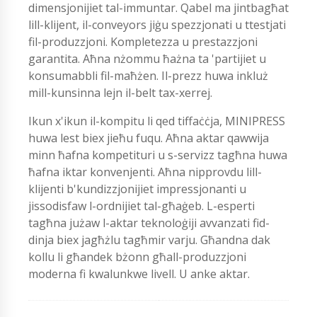
dimensjonijiet tal-immuntar. Qabel ma jintbagħat
lill-klijent, il-conveyors jiġu spezzjonati u ttestjati
fil-produzzjoni. Kompletezza u prestazzjoni
garantita. Aħna nżommu ħażna ta 'partijiet u
konsumabbli fil-maħżen. Il-prezz huwa inkluż
mill-kunsinna lejn il-belt tax-xerrej.
Ikun x'ikun il-kompitu li qed tiffaċċja, MINIPRESS
huwa lest biex jieħu fuqu. Aħna aktar qawwija
minn ħafna kompetituri u s-servizz tagħna huwa
ħafna iktar konvenjenti. Aħna nipprovdu lill-
klijenti b'kundizzjonijiet impressjonanti u
jissodisfaw l-ordnijiet tal-għaġeb. L-esperti
tagħna jużaw l-aktar teknoloġiji avvanzati fid-
dinja biex jagħżlu tagħmir varju. Għandna dak
kollu li għandek bżonn għall-produzzjoni
moderna fi kwalunkwe livell. U anke aktar.