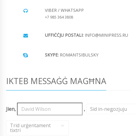
VIBER / WHATSAPP
+7 985 364 3808
UFFIĊĊJU POSTALI:
INFO@MINIPRESS.RU
SKYPE:
ROMANTSIBULSKY
IKTEB MESSAĠĠ MAGĦNA
Jien,
,
Sid in-negozjuju
,
Trid urġentament
tixtri