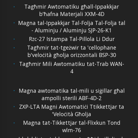
Tagħmir Awtomatiku għall-Ippakkjar
b'ħafna Materjali XXM-4D
Magna tal-Ippakkjar Tal-Folja Tal-Folja tal
- Aluminju / Aluminju SJP-26-K1
Rzc-27 Istampa Tal-Pillola Li Ddur
Tagħmir tat-tgeżwir ta 'cellophane
b'veloċità għolja orizzontali BSP-30
Tagħmir Mili Awtomatiku tat-Trab WAN-
4
Magna awtomatika tal-mili u siġillar għal
ampolli sterili ABF-4D-2
ZXP-LTA Magni Awtomatiċi Ttikkettjar ta
'Veloċità Għolja
Magna tat-Tikkettjar tal-Flixkun Tond
wlm-76