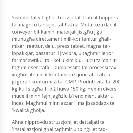
Sistema tal-viti għat-trażżin tat-trab fil-hoppers
ta 'magni u tankijiet tal-ħażna. Meta tuża dan il-
conveyor bil-kamin, materjali jistgħu jiġu
mitmugħa direttament mill-kontenitur għall-
mixer, reattur, delu, press tablet, magna tal-
ippakkjar, passatur li jivvibra, u tagħmir ieħor
farmaċewtiku, tal-ikel u kimiku. L-użu ta 'dan it-
tagħmir ser itaffi l-kumplessità tal-proċessi tax-
xogħol, itemm il-kontaminazzjoni tat-trab, u
jiżgura l-konformità tal-GMP. Produttività ta '200
kg kull siegħa. Il-piż huwa 150 kg. Hemm diversi
mudelli minn fejn jagħżlu b'rendiment aktar u
inqas. Magħmul minn azzar li ma jissaddadx ta
'kwalità għolja.
Aħna nipprovdu struzzjonijiet dettaljati ta
'installazzjoni għal tagħmir u tpinġijiet tad-