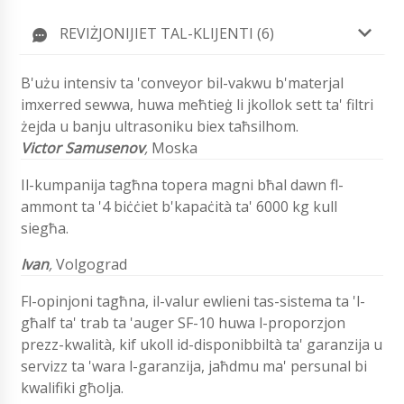
REVIŻJONIJIET TAL-KLIJENTI (6)
B'użu intensiv ta 'conveyor bil-vakwu b'materjal
imxerred sewwa, huwa meħtieġ li jkollok sett ta' filtri
żejda u banju ultrasoniku biex taħsilhom.
Victor Samusenov
,
Moska
Il-kumpanija tagħna topera magni bħal dawn fl-
ammont ta '4 biċċiet b'kapaċità ta' 6000 kg kull
siegħa.
Ivan
,
Volgograd
Fl-opinjoni tagħna, il-valur ewlieni tas-sistema ta 'l-
għalf ta' trab ta 'auger SF-10 huwa l-proporzjon
prezz-kwalità, kif ukoll id-disponibbiltà ta' garanzija u
servizz ta 'wara l-garanzija, jaħdmu ma' persunal bi
kwalifiki għolja.