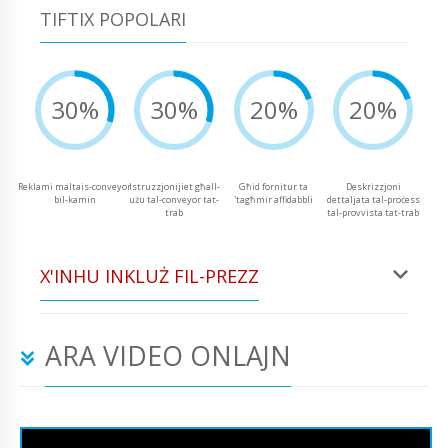
TIFTIX POPOLARI
30%
30%
20%
20%
Reklami maltais-conveyor
Istruzzjonijiet għall-
Għid fornitur ta
Deskrizzjoni
bil-kamin
użu tal-conveyor tat-
'tagħmir affidabbli
dettaljata tal-proċess
trab
tal-provvista tat-trab
X'INHU INKLUŻ FIL-PREZZ
ARA VIDEO ONLAJN