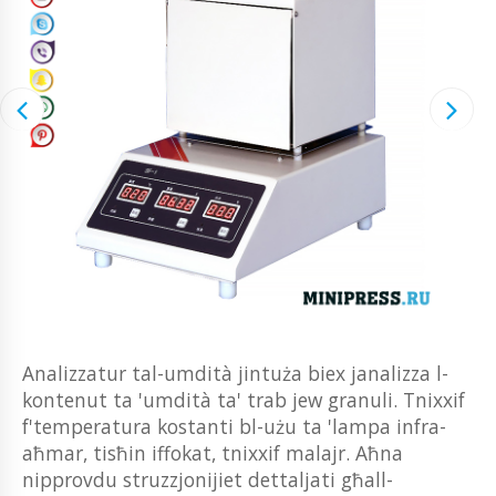
Analizzatur tal-umdità jintuża biex janalizza l-
kontenut ta 'umdità ta' trab jew granuli. Tnixxif
f'temperatura kostanti bl-użu ta 'lampa infra-
aħmar, tisħin iffokat, tnixxif malajr. Aħna
nipprovdu struzzjonijiet dettaljati għall-