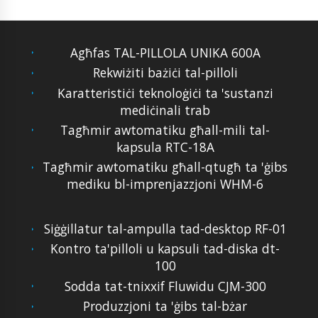
Agħfas TAL-PILLOLA UNIKA 600A
Rekwiżiti bażiċi tal-pilloli
Karatteristiċi teknoloġiċi ta 'sustanzi
mediċinali trab
Tagħmir awtomatiku għall-mili tal-
kapsula RTC-18A
Tagħmir awtomatiku għall-qtugħ ta 'ġibs
mediku bl-imprenjazzjoni WHM-6
Siġġillatur tal-ampulla tad-desktop RF-01
Kontro ta'pilloli u kapsuli tad-diska dt-
100
Sodda tat-tnixxif Fluwidu CJM-300
Produzzjoni ta 'ġibs tal-bżar