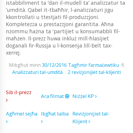
istabbiliment ta ’dan il-mudell ta’ analizzatur ta
’umdità. Qabel it-tbaħħir, l-analizzaturi jiġu
kkontrollati u ttestjati fil-produzzjoni.
Kompletezza u prestazzjoni garantita. Aħna
nżommu ħażna ta 'partijiet u konsumabbli fil-
maħżen. Il-prezz huwa inkluż mill-ħlasijiet
doganali fir-Russja u l-konsenja lill-belt tax-
xerrej.
Mibgħut minn
30/12/2016
Tagħmir farmaċewtiku
fi
Analizzaturi tal-umdità
2 reviżjonijiet tal-klijenti
Sib il-prezz
Ara filmat
Niżżel KP
Agħmel sejħa
Ibgħat talba
Reviżjonijiet tal-
Klijent