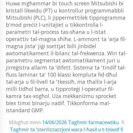
Huwa mgħammar bi touch screen Mitsubishi bi
kristall likwidu (PT) u kontrollur programmabbli
Mitsubishi (PLC), li jippermettilek tipprogramma
b'mod preċiż l-unitajiet u tikkontrolla l-
parametri tal-proċess tas-sħana u l-istat
operattiv tal-magna sħiħa. L-ammont ta 'arja fil-
magna jista' jiġi ssettjat billi jinbidel
awtomatikament il-bilanċ tal-frekwenza. Wiri tal-
parametru segmentat awtomatikament juri u
jirreġistra allarm ta 'difett. Sistema ta 'tindif tal-
fluss laminar ta' 100 klassi kompluta fid-dħul
tal-arja u fil-livell ta 'tkessiħ, ma tħallix l-arja
milli tidħol barra, u tipproteġi l-operatur fil-
kamra tax-xogħol. Uża mekkaniżmu sprocket
biex timxi binarju nadif. Tikkonforma mal-
istandard GMP.
Mibgħut minn
14/06/2026
Tagħmir farmaċewtiku
fi
Tagħmir ta 'sterilizzazzjoni wara l-ħasil u t-tnixxif fi