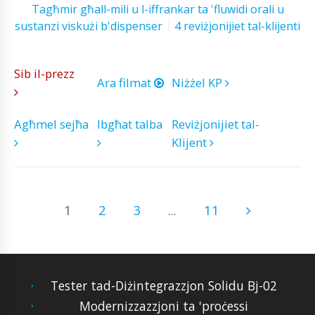
Tagħmir għall-mili u l-iffrankar ta 'fluwidi orali u
sustanzi viskużi b'dispenser
4 reviżjonijiet tal-klijenti
Sib il-prezz
Ara filmat
Niżżel KP
Agħmel sejħa
Ibgħat talba
Reviżjonijiet tal-
Klijent
1
2
3
...
11
Tester tad-Diżintegrazzjon Solidu Bj-02
Modernizzazzjoni ta 'proċessi