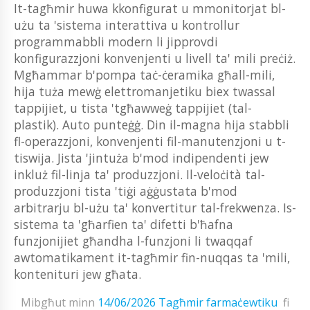
It-tagħmir huwa kkonfigurat u mmonitorjat bl-
użu ta 'sistema interattiva u kontrollur
programmabbli modern li jipprovdi
konfigurazzjoni konvenjenti u livell ta' mili preċiż.
Mgħammar b'pompa taċ-ċeramika għall-mili,
hija tuża mewġ elettromanjetiku biex twassal
tappijiet, u tista 'tgħawweġ tappijiet (tal-
plastik). Auto punteġġ. Din il-magna hija stabbli
fl-operazzjoni, konvenjenti fil-manutenzjoni u t-
tiswija. Jista 'jintuża b'mod indipendenti jew
inkluż fil-linja ta' produzzjoni. Il-veloċità tal-
produzzjoni tista 'tiġi aġġustata b'mod
arbitrarju bl-użu ta' konvertitur tal-frekwenza. Is-
sistema ta 'għarfien ta' difetti b'ħafna
funzjonijiet għandha l-funzjoni li twaqqaf
awtomatikament it-tagħmir fin-nuqqas ta 'mili,
kontenituri jew għata.
Mibgħut minn
14/06/2026
Tagħmir farmaċewtiku
fi