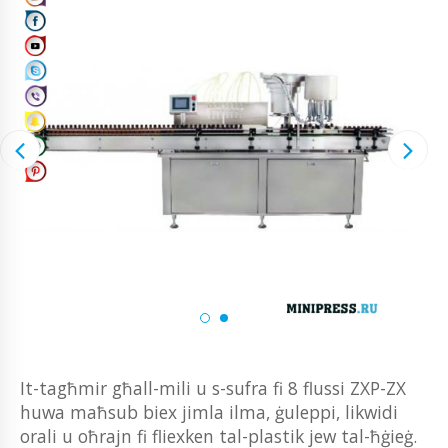
It-tagħmir għall-mili u s-sufra fi 8 flussi ZXP-ZX
huwa maħsub biex jimla ilma, ġuleppi, likwidi
orali u oħrajn fi fliexken tal-plastik jew tal-ħġieġ.