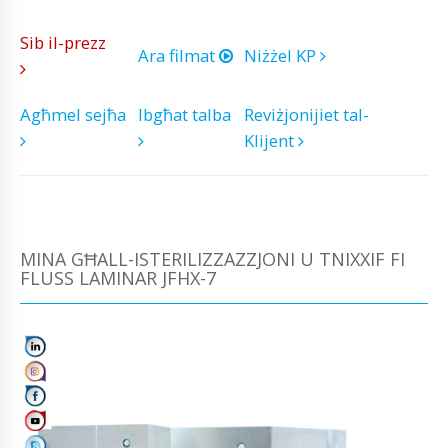
Sib il-prezz
Ara filmat
Niżżel KP
Agħmel sejħa
Ibgħat talba
Reviżjonijiet tal-
Klijent
MINA GĦALL-ISTERILIZZAZZJONI U TNIXXIF FI
FLUSS LAMINAR JFHX-7