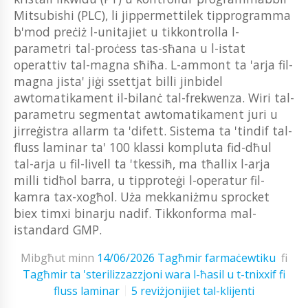
Mitsubishi (PLC), li jippermettilek tipprogramma
b'mod preċiż l-unitajiet u tikkontrolla l-
parametri tal-proċess tas-sħana u l-istat
operattiv tal-magna sħiħa. L-ammont ta 'arja fil-
magna jista' jiġi ssettjat billi jinbidel
awtomatikament il-bilanċ tal-frekwenza. Wiri tal-
parametru segmentat awtomatikament juri u
jirreġistra allarm ta 'difett. Sistema ta 'tindif tal-
fluss laminar ta' 100 klassi kompluta fid-dħul
tal-arja u fil-livell ta 'tkessiħ, ma tħallix l-arja
milli tidħol barra, u tipproteġi l-operatur fil-
kamra tax-xogħol. Uża mekkaniżmu sprocket
biex timxi binarju nadif. Tikkonforma mal-
istandard GMP.
Mibgħut minn
14/06/2026
Tagħmir farmaċewtiku
fi
Tagħmir ta 'sterilizzazzjoni wara l-ħasil u t-tnixxif fi
fluss laminar
5 reviżjonijiet tal-klijenti