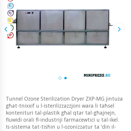
Tunnel Ozone Sterilization Dryer ZXP-MG jintuża
għat-tnixxif u l-isterilizzazzjoni wara li taħsel
kontenituri tal-plastik għal qtar tal-għajnejn,
fluwidi orali fl-industriji farmaċewtiċi u tal-ikel.
Is-sistema tat-tisħin u l-ozonizzatur ta 'din il-