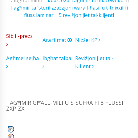
Mibgħut minn
14/06/2026
Tagħmir farmaċewtiku
fi
Tagħmir ta 'sterilizzazzjoni wara l-ħasil u t-tnixxif fi
fluss laminar
5 reviżjonijiet tal-klijenti
Sib il-prezz
Ara filmat
Niżżel KP
Agħmel sejħa
Ibgħat talba
Reviżjonijiet tal-
Klijent
TAGĦMIR GĦALL-MILI U S-SUFRA FI 8 FLUSSI
ZXP-ZX