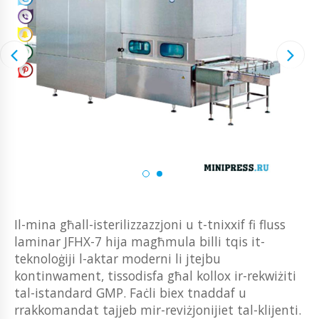
Il-mina għall-isterilizzazzjoni u t-tnixxif fi fluss
laminar JFHX-7 hija magħmula billi tqis it-
teknoloġiji l-aktar moderni li jtejbu
kontinwament, tissodisfa għal kollox ir-rekwiżiti
tal-istandard GMP. Faċli biex tnaddaf u
rrakkomandat tajjeb mir-reviżjonijiet tal-klijenti.