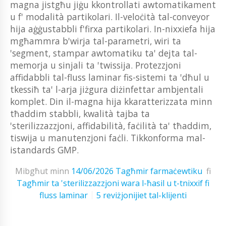
magna jistgħu jiġu kkontrollati awtomatikament
u f' modalità partikolari. Il-veloċità tal-conveyor
hija aġġustabbli f'firxa partikolari. In-nixxiefa hija
mgħammra b'wirja tal-parametri, wiri ta
'segment, stampar awtomatiku ta' dejta tal-
memorja u sinjali ta 'twissija. Protezzjoni
affidabbli tal-fluss laminar fis-sistemi ta 'dħul u
tkessiħ ta' l-arja jiżgura diżinfettar ambjentali
komplet. Din il-magna hija kkaratterizzata minn
tħaddim stabbli, kwalità tajba ta
'sterilizzazzjoni, affidabilità, faċilità ta' tħaddim,
tiswija u manutenzjoni faċli. Tikkonforma mal-
istandards GMP.
Mibgħut minn
14/06/2026
Tagħmir farmaċewtiku
fi
Tagħmir ta 'sterilizzazzjoni wara l-ħasil u t-tnixxif fi
fluss laminar
5 reviżjonijiet tal-klijenti