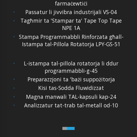
farmaċewtiċi
Passatur li jivvibra industrijali VS-04
Tagħmir ta 'Stampar ta' Tape Top Tape
NPE 1A
Stampa Programmabbli Rinforzata għall-
Istampa tal-Pillola Rotatorja LPY-GS-51
L-istampa tal-pillola rotatorja li ddur
programmabbli-g-45
Preparazzjoni ta 'bażi ​​suppożitorja
Kisi tas-Sodda Fluwidizzat
Magna manwali TAL-kapsuli kap-24
Analizzatur tat-trab tal-metall od-10