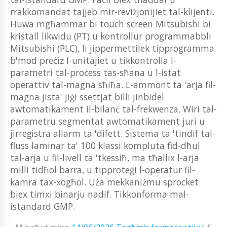
rrakkomandat tajjeb mir-reviżjonijiet tal-klijenti.
Huwa mgħammar bi touch screen Mitsubishi bi
kristall likwidu (PT) u kontrollur programmabbli
Mitsubishi (PLC), li jippermettilek tipprogramma
b'mod preċiż l-unitajiet u tikkontrolla l-
parametri tal-proċess tas-sħana u l-istat
operattiv tal-magna sħiħa. L-ammont ta 'arja fil-
magna jista' jiġi ssettjat billi jinbidel
awtomatikament il-bilanċ tal-frekwenza. Wiri tal-
parametru segmentat awtomatikament juri u
jirreġistra allarm ta 'difett. Sistema ta 'tindif tal-
fluss laminar ta' 100 klassi kompluta fid-dħul
tal-arja u fil-livell ta 'tkessiħ, ma tħallix l-arja
milli tidħol barra, u tipproteġi l-operatur fil-
kamra tax-xogħol. Uża mekkaniżmu sprocket
biex timxi binarju nadif. Tikkonforma mal-
istandard GMP.