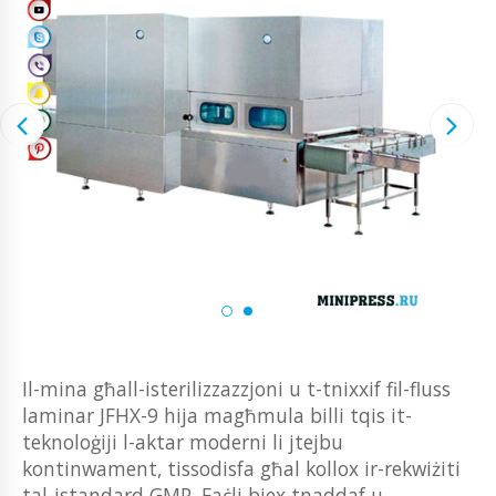
Il-mina għall-isterilizzazzjoni u t-tnixxif fil-fluss
laminar JFHX-9 hija magħmula billi tqis it-
teknoloġiji l-aktar moderni li jtejbu
kontinwament, tissodisfa għal kollox ir-rekwiżiti
tal-istandard GMP. Faċli biex tnaddaf u