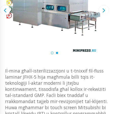
Il-mina għall-isterilizzazzjoni u t-tnixxif fil-fluss
laminar JFHX-5 hija magħmula billi tqis it-
teknoloġiji l-aktar moderni li jtejbu
kontinwament, tissodisfa għal kollox ir-rekwiżiti
tal-istandard GMP. Faċli biex tnaddaf u
rrakkomandat tajjeb mir-reviżjonijiet tal-klijenti.
Huwa mgħammar bi touch screen Mitsubishi bi
kristall likwidu (PT) u kontrollur programmabbli