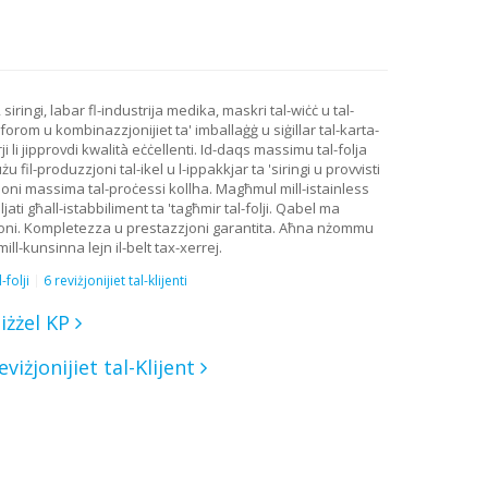
 siringi, labar fl-industrija medika, maskri tal-wiċċ u tal-
 'forom u kombinazzjonijiet ta' imballaġġ u siġillar tal-karta-
 li jipprovdi kwalità eċċellenti. Id-daqs massimu tal-folja
fil-produzzjoni tal-ikel u l-ippakkjar ta 'siringi u provvisti
zjoni massima tal-proċessi kollha. Magħmul mill-istainless
ti għall-istabbiliment ta 'tagħmir tal-folji. Qabel ma
produzzjoni. Kompletezza u prestazzjoni garantita. Aħna nżommu
ll-kunsinna lejn il-belt tax-xerrej.
folji
6 reviżjonijiet tal-klijenti
iżżel KP
eviżjonijiet tal-Klijent