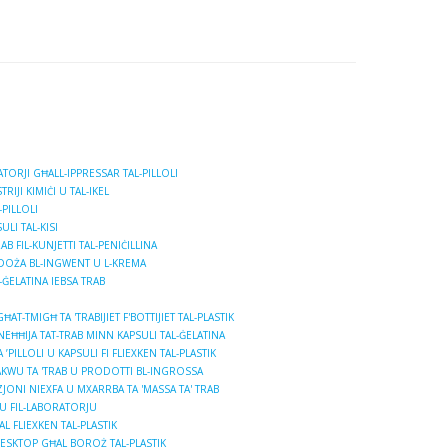
TORJI GĦALL-IPPRESSAR TAL-PILLOLI
RIJI KIMIĊI U TAL-IKEL
-PILLOLI
ULI TAL-KISI
B FIL-KUNJETTI TAL-PENIĊILLINA
-DOŻA BL-INGWENT U L-KREMA
-ĠELATINA IEBSA TRAB
T-TMIGĦ TA 'TRABIJIET F'BOTTIJIET TAL-PLASTIK
NEĦĦIJA TAT-TRAB MINN KAPSULI TAL-ĠELATINA
PILLOLI U KAPSULI FI FLIEXKEN TAL-PLASTIK
AKWU TA 'TRAB U PRODOTTI BL-INGROSSA
NI NIEXFA U MXARRBA TA 'MASSA TA' TRAB
WU FIL-LABORATORJU
L FLIEXKEN TAL-PLASTIK
DESKTOP GĦAL BOROŻ TAL-PLASTIK