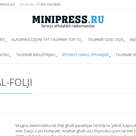
PRESS.RU
TELEFON:
+7 495 364 3808
Servizz affidabbli rakkomandat
IET
KLASSIFIKAZZJONI TAT-TAGĦMIR TOP-10
TAGĦMIR ĠDID 2026
BEJ
WTIKU
TAGĦMIR INDUSTRIJALI
APPARAT GĦALL-IPPAKKJAR
TAGĦMIR SP
L-FOLJI
Magna awtomatika tal-folji għall-ippakkjar tal-folji ta ’pilloli, kaps
mm. Daqs u piż kompatti. Adattat għall-użu fil-produzzjoni tal-lott żgħ