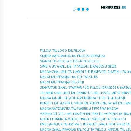
PILLOLA TAL-LOGO TAL-PILLOLA
STAMPA AWTOMATIKA TAL-PILLOLA IDRAWLIKA
STAMPA TAL-PILLOLA LI DDUR TAL-PILLOLI
SPREJ GUN GĦALL-KISI TA 'PILLOLI, DRAGEES U ĠEWŻ
MAGNA GĦALL-MILI TA 'LIKWIDI FI FLIEXKEN TAL-PLASTIK U TAL-Ħ
MAGNI TAL-IPPAKKJAR TAL-ĠEL TAS-SILIKA
MAGNI TAL-IPPAKKJAR BIL-FOLJI
STAMPATUR GĦALL-ISTAMPAR FUQ PILLOLI, DRAGEES U KAPSUL
TAGĦMIR GĦALL-MILI TAL-LIKWIDI U GĦALL-ISSIĠILLAR TA 'AMPOL
MAGNA TAL-MILI TAL-KOLLA MEKKANIKA F'TUBI TAL-ALUMINJU
KUNJETTI TAL-PLASTIK U ĦĠIEĠ TAL-PENIĊILLINA TAL-ĦĠIEĠ U AM
MAGNA AWTOMATIKA TAL-PLASTIK LI TIFFORMA MAGNA
SISTEMA TAL-VITI GĦAT-TRAŻŻIN TAT-TRAB FIL-HOPPERS TA 'MA
MIXER F'FORMA TA 'V BIEX JITĦALLAT MATERJAL TA' TRAB XOTT
EMULSIFIKATUR TAL-KREMA U INGWENTI GĦALL-INDUSTRIJA TAL
MAGNA GĦALL-IPPAKKJAR TAL-FOLJI TA ’PILLOLI, KAPSULI TAL-Ġ