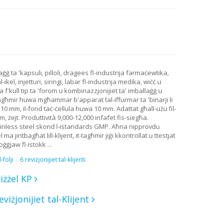
ġġ ta 'kapsuli, pilloli, dragees fl-industrija farmaċewtika,
kel, injetturi, siringi, labar fl-industrija medika, wiċċ u
a f'kull tip ta 'forom u kombinazzjonijiet ta' imballaġġ u
It-tagħmir huwa mgħammar b'apparat tal-iffurmar ta 'binarji li
10 mm, il-fond taċ-ċellula huwa 10 mm. Adattat għall-użu fil-
żejt. Produttività 9,000-12,000 infafet fis-siegħa.
ainless steel skond l-istandards GMP. Aħna nipprovdu
ma jintbagħat lill-klijent, it-tagħmir jiġi kkontrollat ​​u ttestjat
ġjaw fl-istokk ...
folji
6 reviżjonijiet tal-klijenti
iżżel KP
eviżjonijiet tal-Klijent