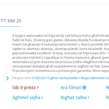
OTT NM-25
Il-magna awtomatika tal-folja tat-tip ċatt tintuża ħafna għall-imballa
ħalib tal-ħelu, chewing gum, ġamm, ċikkulata likwida fl-industrija tal-i
maskri tal-għajnejn fl-industrija tal-kosmetiċi u diversi prodotti oħr
siġillar ta 'aluminju-aluminju, aluminju-plastik, karta tal-plastik. 
jipprovdi kwalità eċċellenti. Id-daqs massimu tal-folja huwa 250 × 1
produzzjoni tal-ikel u l-ippakkjar ta 'krema mqassma, għasel, ġamm, 
Awtomatizzazzjoni massima tal-proċessi kollha. Magħmul mill-ist
struzzjonijiet dettaljati għall-istabbiliment ta 'tagħmir tal-folji. Qabel 
fil-produzzjoni. Kompletezza u prestazzjoni garantita. Aħna nappoġ
Mibgħut minn
27/02/2017
Tagħmir farmaċewtiku
fi
Magni awtomatiċi tal-
Sib il-prezz
Ara filmat
N
Agħmel sejħa
Ibgħat talba
R