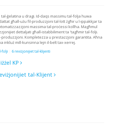
uli tal-ġelatina u dragi. Id-daqs massimu tal-folja huwa
tat għall-użu fil-produzzjoni tal-lott żgħir u l-ippakkjar ta
a. Awtomatizzazzjoni massima tal-proċessi kollha. Magħmul
ijiet dettaljati għall-istabbiliment ta 'tagħmir tal-folji.
jat fil-produzzjoni. Kompletezza u prestazzjoni garantita. Aħna
inkluż mill-kunsinna lejn il-belt tax-xerrej.
folji
6 reviżjonijiet tal-klijenti
iżżel KP
eviżjonijiet tal-Klijent