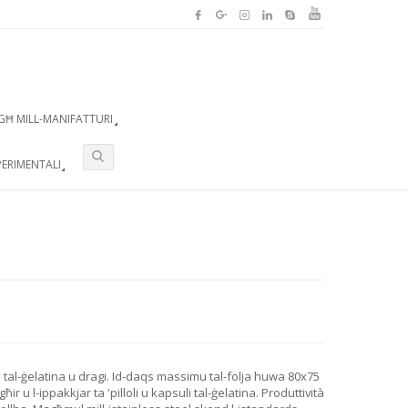
GĦ MILL-MANIFATTURI
ERIMENTALI
uli tal-ġelatina u dragi. Id-daqs massimu tal-folja huwa 80x75
ir u l-ippakkjar ta 'pilloli u kapsuli tal-ġelatina. Produttività