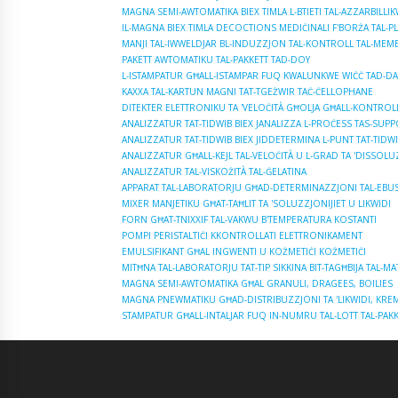
MAGNA SEMI-AWTOMATIKA BIEX TIMLA L-BTIETI TAL-AZZARBILLI
IL-MAGNA BIEX TIMLA DECOCTIONS MEDIĊINALI F'BORŻA TAL-PL
MANJI TAL-IWWELDJAR BL-INDUZZJON TAL-KONTROLL TAL-MEM
PAKETT AWTOMATIKU TAL-PAKKETT TAD-DOY
L-ISTAMPATUR GĦALL-ISTAMPAR FUQ KWALUNKWE WIĊĊ TAD-DA
KAXXA TAL-KARTUN MAGNI TAT-TGEŻWIR TAĊ-ĊELLOPHANE
DITEKTER ELETTRONIKU TA 'VELOĊITÀ GĦOLJA GĦALL-KONTROLL
ANALIZZATUR TAT-TIDWIB BIEX JANALIZZA L-PROĊESS TAS-SUPP
ANALIZZATUR TAT-TIDWIB BIEX JIDDETERMINA L-PUNT TAT-TIDWI
ANALIZZATUR GĦALL-KEJL TAL-VELOĊITÀ U L-GRAD TA 'DISSOLUZ
ANALIZZATUR TAL-VISKOŻITÀ TAL-ĠELATINA
APPARAT TAL-LABORATORJU GĦAD-DETERMINAZZJONI TAL-EBUSIJ
MIXER MANJETIKU GĦAT-TAĦLIT TA 'SOLUZZJONIJIET U LIKWIDI
FORN GĦAT-TNIXXIF TAL-VAKWU B'TEMPERATURA KOSTANTI
POMPI PERISTALTIĊI KKONTROLLATI ELETTRONIKAMENT
EMULSIFIKANT GĦAL INGWENTI U KOŻMETIĊI KOŻMETIĊI
MITĦNA TAL-LABORATORJU TAT-TIP SIKKINA BIT-TAGĦBIJA TAL-M
MAGNA SEMI-AWTOMATIKA GĦAL GRANULI, DRAGEES, BOILIES
MAGNA PNEWMATIKU GĦAD-DISTRIBUZZJONI TA 'LIKWIDI, KRE
STAMPATUR GĦALL-INTALJAR FUQ IN-NUMRU TAL-LOTT TAL-PAKK