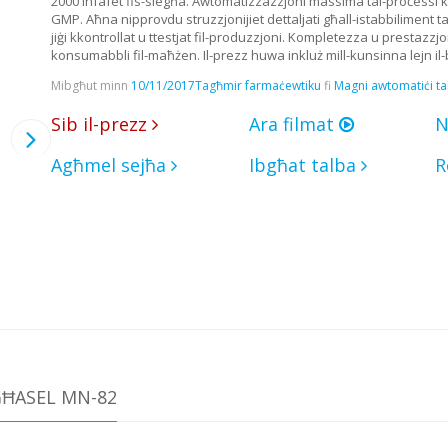
2000 infafet fis-siegħa. Awtomatizzazzjoni massima tal-proċessi k
GMP. Aħna nipprovdu struzzjonijiet dettaljati għall-istabbiliment ta 't
jiġi kkontrollat ​​u ttestjat fil-produzzjoni. Kompletezza u prestazz
konsumabbli fil-maħżen. Il-prezz huwa inkluż mill-kunsinna lejn il-b
Mibgħut minn
10/11/2017
Tagħmir farmaċewtiku
fi
Magni awtomatiċi tal-
Sib il-prezz
Ara filmat
N
Agħmel sejħa
Ibgħat talba
R
GĦASEL MN-82