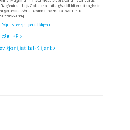
ollha. Magħmul mill-istainless steel skond l-istandards
agħmir tal-folji. Qabel ma jintbagħat lill-klijent, it-tagħmir
joni garantita. Aħna nżommu ħażna ta 'partijiet u
elt tax-xerrej.
folji
6 reviżjonijiet tal-klijenti
iżżel KP
eviżjonijiet tal-Klijent