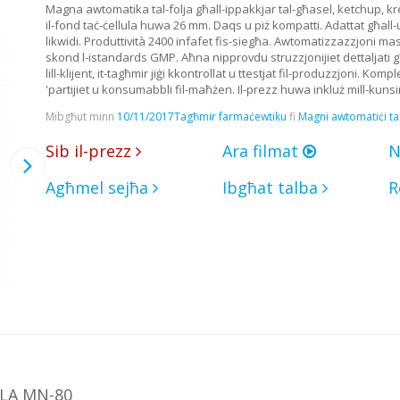
Magna awtomatika tal-folja għall-ippakkjar tal-għasel, ketchup, k
il-fond taċ-ċellula huwa 26 mm. Daqs u piż kompatti. Adattat għall-użu
likwidi. Produttività 2400 infafet fis-siegħa. Awtomatizzazzjoni ma
skond l-istandards GMP. Aħna nipprovdu struzzjonijiet dettaljati għa
lill-klijent, it-tagħmir jiġi kkontrollat ​​u ttestjat fil-produzzjoni
'partijiet u konsumabbli fil-maħżen. Il-prezz huwa inkluż mill-kunsin
Mibgħut minn
10/11/2017
Tagħmir farmaċewtiku
fi
Magni awtomatiċi tal-
Sib il-prezz
Ara filmat
N
Agħmel sejħa
Ibgħat talba
R
LA MN-80