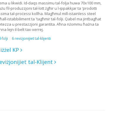
rema u likwidi. Id-daqs massimu tal-folja huwa 70x100 mm,
 fil-produzzjoni tal-lott żgħir u l-ippakkjar ta 'prodotti
ssima tal-proċessi kollha. Magħmul mill-istainless steel
ll-istabbiliment ta 'tagħmir tal-folji. Qabel ma jintbagħat
. Kompletezza u prestazzjoni garantita. Aħna nżommu ħażna ta
na lejn il-belt tax-xerrej.
folji
6 reviżjonijiet tal-klijenti
iżżel KP
eviżjonijiet tal-Klijent