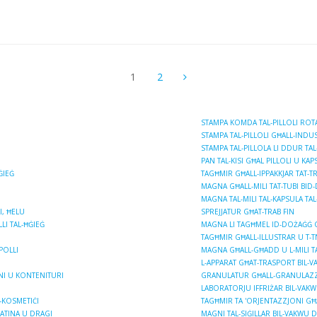
1
2
STAMPA KOMDA TAL-PILLOLI ROTA
STAMPA TAL-PILLOLI GĦALL-INDUST
STAMPA TAL-PILLOLA LI DDUR TAL
PAN TAL-KISI GĦAL PILLOLI U KAPS
ĠIEĠ
TAGĦMIR GĦALL-IPPAKKJAR TAT-TRA
MAGNA GĦALL-MILI TAT-TUBI BID
MAGNA TAL-MILI TAL-KAPSULA TAL
I, ĦELU
SPREJJATUR GĦAT-TRAB FIN
LI TAL-ĦĠIEĠ
MAGNA LI TAGĦMEL ID-DOŻAĠĠ GĦA
TAGĦMIR GĦALL-ILLUSTRAR U T-T
POLLI
MAGNA GĦALL-GĦADD U L-MILI TA ’
L-APPARAT GĦAT-TRASPORT BIL-V
GNI U KONTENITURI
GRANULATUR GĦALL-GRANULAZZJO
LABORATORJU IFFRIŻAR BIL-VAK
-KOSMETIĊI
TAGĦMIR TA 'ORJENTAZZJONI GĦA
ELATINA U DRAGI
MAGNI TAL-SIĠILLAR BIL-VAKWU 