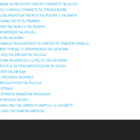
KJAR TA 'PRODOTTI F'BIĊĊIET F'PAKKETTI TAL-FLUSS
LI U KAPSULI F'PAKKETTI TA 'STRIXXA RATBA
ALI BL-INGROSSA F'BOROŻ TAL-PLASTIK U TAL-KARTA
DWALI TAT-TE FIL-PIRAMIDI
XKEN TAL-ĦĠIEĠ U TAL-PLASTIK
 DISPENSER TAL-PILLOLI
A TAL-ĠELATINA
ANALIŻI TAL-KONTENUT TA 'UMDITÀ TA' TRAB JEW GRANULI
EX TITKEJJEL IT-TRASPARENZA TAL-ĠELATINA
KEJL TAL-EBUSIJA TAL-PILLOLA
XUNA TAL-KAPSULI U L-PILLOLI TAL-ĠELATINA
ROĊESS TA 'DEKOMPOŻIZZJONI TA' SOLIDI
ITER TAL-EBUSIJA
 B'DIVERSI SKOPIJIET
KAPSULA LHUDI TAL-PILLOLA
STRIJALI
 B'TAĦLITA MANJETIKA INTEGRATA
B KAPSULA TAL-MILI
ĦALL-MILI TAL-LIKWIDI FL-AMPOLLI U L-KUNJETTI
-MILI TAT-TRAB TAL-KAPSULA