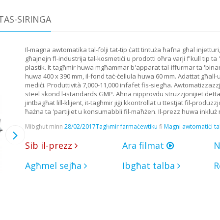
TAS-SIRINGA
Il-magna awtomatika tal-folji tat-tip ċatt tintuża ħafna għal injetturi,
għajnejn fl-industrija tal-kosmetiċi u prodotti oħra varji f'kull tip ta
plastik. It-tagħmir huwa mgħammar b'apparat tal-iffurmar ta 'binarji
huwa 400 x 390 mm, il-fond taċ-ċellula huwa 60 mm. Adattat għall-użu 
mediċi. Produttività 7,000-11,000 infafet fis-siegħa. Awtomatizzaz
steel skond l-istandards GMP. Aħna nipprovdu struzzjonijiet dettalja
jintbagħat lill-klijent, it-tagħmir jiġi kkontrollat ​​u ttestjat fil-
ħażna ta 'partijiet u konsumabbli fil-maħżen. Il-prezz huwa inkluż mi
Mibgħut minn
28/02/2017
Tagħmir farmaċewtiku
fi
Magni awtomatiċi tal-
Sib il-prezz
Ara filmat
N
Agħmel sejħa
Ibgħat talba
R