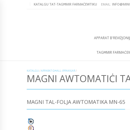
KATALGU TAT-TAGĦMIR FARMAĊEWTIKU
EMAIL:
INFO@MINI
APPARAT B'REVIŻJONIJ
TAGĦMIR FARMAĊE
KATALGU
/
APPARAT GĦALL-IPPAKKJAR
/
MAGNI AWTOMATIĊI TA
MAGNI TAL-FOLJA AWTOMATIKA MN-65