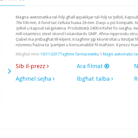
Magna awtomatika tal-folji għall-ippakkjar tal-folji ta ’pilloli, kaps
70x100 mm, il-fond taċ-ċellula huwa 26 mm. Daqs u piż kompatti. Adat
'pilloli u kapsuli tal-ġelatina. Produttività 2400 infafet fis-siegħ
mill-istainless steel skond l-istandards GMP. Aħna nipprovdu struzzjon
Qabel ma jintbagħat lill-klijent, it-tagħmir jiġi kkontrollat ​​u ttest
nżommu ħażna ta 'partijiet u konsumabbli fil-maħżen. Il-prezz huwa 
Mibgħut minn
10/11/2017
Tagħmir farmaċewtiku
fi
Magni awtomatiċi tal-
Sib il-prezz
Ara filmat
N
Agħmel sejħa
Ibgħat talba
R