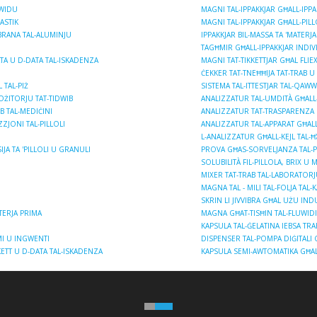
KWIDU
MAGNI TAL-IPPAKKJAR GĦALL-IPPAK
ASTIK
MAGNI TAL-IPPAKKJAR GĦALL-PILLO
BRANA TAL-ALUMINJU
IPPAKKJAR BIL-MASSA TA 'MATERJ
TAGĦMIR GĦALL-IPPAKKJAR INDIVI
TA U D-DATA TAL-ISKADENZA
MAGNI TAT-TIKKETTJAR GĦAL FLIE
ĊEKKER TAT-TNEĦĦIJA TAT-TRAB U
 TAL-PIŻ
SISTEMA TAL-ITTESTJAR TAL-QAWW
OŻITORJU TAT-TIDWIB
ANALIZZATUR TAL-UMDITÀ GĦALL-
B TAL-MEDIĊINI
ANALIZZATUR TAT-TRASPARENZA BI
ZJONI TAL-PILLOLI
ANALIZZATUR TAL-APPARAT GĦALL-
L-ANALIZZATUR GĦALL-KEJL TAL-Ħ
A TA 'PILLOLI U GRANULI
PROVA GĦAS-SORVELJANZA TAL-P
SOLUBILITÀ FIL-PILLOLA, BRIX U M
MIXER TAT-TRAB TAL-LABORATORJU
MAGNA TAL - MILI TAL-FOLJA TAL-
SKRIN LI JIVVIBRA GĦAL UŻU INDU
ATERJA PRIMA
MAGNA GĦAT-TISĦIN TAL-FLUWIDI
KAPSULA TAL-ĠELATINA IEBSA TRA
MI U INGWENTI
DISPENSER TAL-POMPA DIĠITALI G
ETT U D-DATA TAL-ISKADENZA
KAPSULA SEMI-AWTOMATIKA GĦALL