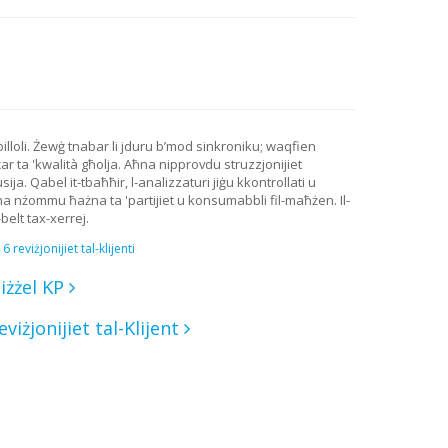
-pilloli. Żewġ tnabar li jduru b’mod sinkroniku; waqfien
r ta 'kwalità għolja. Aħna nipprovdu struzzjonijiet
sija. Qabel it-tbaħħir, l-analizzaturi jiġu kkontrollati u
na nżommu ħażna ta 'partijiet u konsumabbli fil-maħżen. Il-
belt tax-xerrej.
6 reviżjonijiet tal-klijenti
iżżel KP
eviżjonijiet tal-Klijent