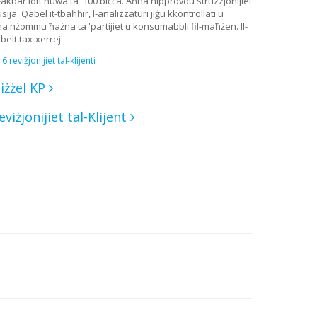
L-akbar lott huwa ta '100 biċċa. Aħna nipprovdu struzzjonijiet
sija. Qabel it-tbaħħir, l-analizzaturi jiġu kkontrollati u
na nżommu ħażna ta 'partijiet u konsumabbli fil-maħżen. Il-
belt tax-xerrej.
6 reviżjonijiet tal-klijenti
iżżel KP
eviżjonijiet tal-Klijent