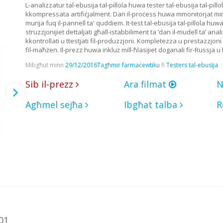
L-analizzatur tal-ebusija tal-pillola huwa tester tal-ebusija tal-pillo
kkompressata artifiċjalment. Dan il-proċess huwa mmonitorjat minn
murija fuq il-pannell ta' quddiem. It-test tal-ebusija tal-pillola huw
struzzjonijiet dettaljati għall-istabbiliment ta ’dan il-mudell ta’ anal
kkontrollati u ttestjati fil-produzzjoni. Kompletezza u prestazzjo
fil-maħżen. Il-prezz huwa inkluż mill-ħlasijiet doganali fir-Russja u l
Mibgħut minn
29/12/2016
Tagħmir farmaċewtiku
fi
Testers tal-ebusija
Sib il-prezz
Ara filmat
N
Agħmel sejħa
Ibgħat talba
R
01