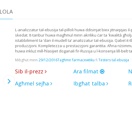
LLOLA
L-analizzatur tal-ebusija tal-pilloli huwa ddisinjat biex jitnaqqas il-
skedat. It-tanbur huwa magħmul minn akriliku ċar ta 'kwalità għolja
istabbiliment ta ’dan il-mudell ta’ analizzatur tal-ebusija. Qabel it-tba
produzzjoni. Kompletezza u prestazzjoni garantita. Aħna nżommu ħ
huwa inkluż mill-ħlasijiet doganali fir-Russja u l-konsenja lill-belt t
Mibgħut minn
29/12/2016
Tagħmir farmaċewtiku
fi
Testers tal-ebusija
Sib il-prezz
Ara filmat
N
Agħmel sejħa
Ibgħat talba
R