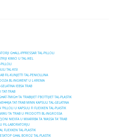
TORJI GĦALL-IPPRESSAR TAL-PILLOLI
RIJI KIMIĊI U TAL-IKEL
-PILLOLI
ULI TAL-KISI
B FIL-KUNJETTI TAL-PENIĊILLINA
-DOŻA BL-INGWENT U L-KREMA
-ĠELATINA IEBSA TRAB
I TAT-TRAB
T-TMIGĦ TA 'TRABIJIET F'BOTTIJIET TAL-PLASTIK
NEĦĦIJA TAT-TRAB MINN KAPSULI TAL-ĠELATINA
PILLOLI U KAPSULI FI FLIEXKEN TAL-PLASTIK
AKWU TA 'TRAB U PRODOTTI BL-INGROSSA
NI NIEXFA U MXARRBA TA 'MASSA TA' TRAB
WU FIL-LABORATORJU
L FLIEXKEN TAL-PLASTIK
DESKTOP GĦAL BOROŻ TAL-PLASTIK