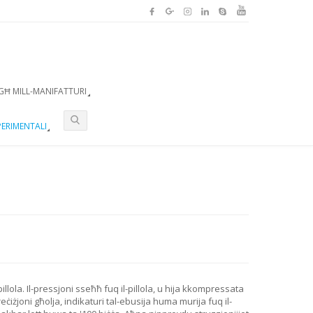
GĦ MILL-MANIFATTURI
ERIMENTALI
-pillola. Il-pressjoni sseħħ fuq il-pillola, u hija kkompressata
iżjoni għolja, indikaturi tal-ebusija huma murija fuq il-