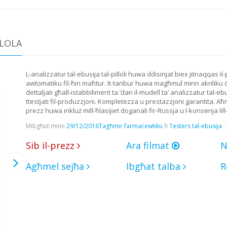
LLOLA
L-analizzatur tal-ebusija tal-pilloli huwa ddisinjat biex jitnaqqas il
awtomatiku fil-ħin maħtur. It-tanbur huwa magħmul minn akriliku ċa
dettaljati għall-istabbiliment ta ’dan il-mudell ta’ analizzatur tal-ebu
ttestjati fil-produzzjoni. Kompletezza u prestazzjoni garantita. Aħ
prezz huwa inkluż mill-ħlasijiet doganali fir-Russja u l-konsenja lill-
Mibgħut minn
29/12/2016
Tagħmir farmaċewtiku
fi
Testers tal-ebusija
Sib il-prezz
Ara filmat
N
Agħmel sejħa
Ibgħat talba
R