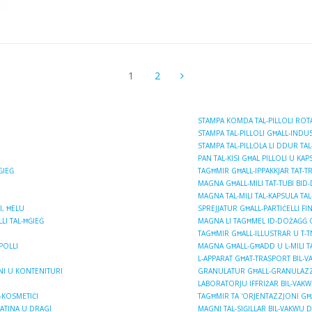
1
2
STAMPA KOMDA TAL-PILLOLI ROTA
STAMPA TAL-PILLOLI GĦALL-INDUST
STAMPA TAL-PILLOLA LI DDUR TAL
PAN TAL-KISI GĦAL PILLOLI U KAPS
ĠIEĠ
TAGĦMIR GĦALL-IPPAKKJAR TAT-TRA
MAGNA GĦALL-MILI TAT-TUBI BID
MAGNA TAL-MILI TAL-KAPSULA TAL
I, ĦELU
SPREJJATUR GĦALL-PARTIĊELLI FIN
LI TAL-ĦĠIEĠ
MAGNA LI TAGĦMEL ID-DOŻAĠĠ GĦA
TAGĦMIR GĦALL-ILLUSTRAR U T-T
POLLI
MAGNA GĦALL-GĦADD U L-MILI TA ’
L-APPARAT GĦAT-TRASPORT BIL-V
GNI U KONTENITURI
GRANULATUR GĦALL-GRANULAZZJO
LABORATORJU IFFRIŻAR BIL-VAK
-KOSMETIĊI
TAGĦMIR TA 'ORJENTAZZJONI GĦA
ELATINA U DRAGI
MAGNI TAL-SIĠILLAR BIL-VAKWU 