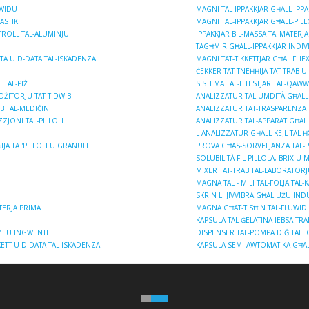
KWIDU
MAGNI TAL-IPPAKKJAR GĦALL-IPPAK
ASTIK
MAGNI TAL-IPPAKKJAR GĦALL-PILLO
TROLL TAL-ALUMINJU
IPPAKKJAR BIL-MASSA TA 'MATERJ
TAGĦMIR GĦALL-IPPAKKJAR INDIVI
TA U D-DATA TAL-ISKADENZA
MAGNI TAT-TIKKETTJAR GĦAL FLIE
ĊEKKER TAT-TNEĦĦIJA TAT-TRAB U
 TAL-PIŻ
SISTEMA TAL-ITTESTJAR TAL-QAWW
OŻITORJU TAT-TIDWIB
ANALIZZATUR TAL-UMDITÀ GĦALL-
B TAL-MEDIĊINI
ANALIZZATUR TAT-TRASPARENZA BI
ZJONI TAL-PILLOLI
ANALIZZATUR TAL-APPARAT GĦALL-
L-ANALIZZATUR GĦALL-KEJL TAL-Ħ
A TA 'PILLOLI U GRANULI
PROVA GĦAS-SORVELJANZA TAL-P
SOLUBILITÀ FIL-PILLOLA, BRIX U M
MIXER TAT-TRAB TAL-LABORATORJU
MAGNA TAL - MILI TAL-FOLJA TAL-
SKRIN LI JIVVIBRA GĦAL UŻU INDU
ATERJA PRIMA
MAGNA GĦAT-TISĦIN TAL-FLUWIDI
KAPSULA TAL-ĠELATINA IEBSA TRA
MI U INGWENTI
DISPENSER TAL-POMPA DIĠITALI G
ETT U D-DATA TAL-ISKADENZA
KAPSULA SEMI-AWTOMATIKA GĦALL