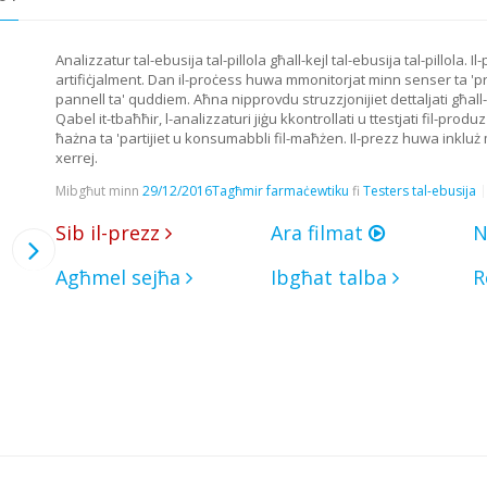
Analizzatur tal-ebusija tal-pillola għall-kejl tal-ebusija tal-pillola. 
artifiċjalment. Dan il-proċess huwa mmonitorjat minn senser ta 'preċ
pannell ta' quddiem. Aħna nipprovdu struzzjonijiet dettaljati għall-i
Qabel it-tbaħħir, l-analizzaturi jiġu kkontrollati u ttestjati fil-p
ħażna ta 'partijiet u konsumabbli fil-maħżen. Il-prezz huwa inkluż mil
xerrej.
Mibgħut minn
29/12/2016
Tagħmir farmaċewtiku
fi
Testers tal-ebusija
Sib il-prezz
Ara filmat
N
Agħmel sejħa
Ibgħat talba
R