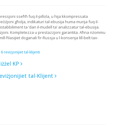
Il-pressjoni sseħħ fuq il-pillola, u hija kkompressata
iżjoni għolja, indikaturi tal-ebusija huma murija fuq il-
stabbiliment ta ’dan il-mudell ta’ analizzatur tal-ebusija.
roduzzjoni. Kompletezza u prestazzjoni garantita. Aħna nżommu
l-ħlasijiet doganali fir-Russja u l-konsenja lill-belt tax-
6 reviżjonijiet tal-klijenti
iżżel KP
eviżjonijiet tal-Klijent