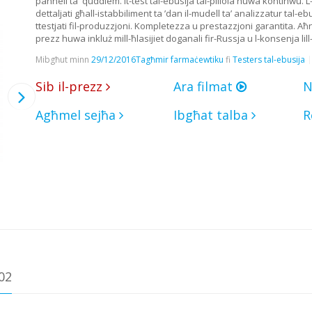
pannell ta' quddiem. It-test tal-ebusija tal-pillola huwa kontinwu. 
dettaljati għall-istabbiliment ta ’dan il-mudell ta’ analizzatur tal-ebu
ttestjati fil-produzzjoni. Kompletezza u prestazzjoni garantita. Aħ
prezz huwa inkluż mill-ħlasijiet doganali fir-Russja u l-konsenja lill-
Mibgħut minn
29/12/2016
Tagħmir farmaċewtiku
fi
Testers tal-ebusija
Sib il-prezz
Ara filmat
N
Agħmel sejħa
Ibgħat talba
R
02