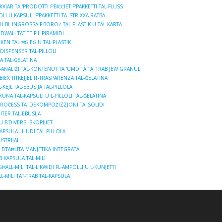
KJAR TA 'PRODOTTI F'BIĊĊIET F'PAKKETTI TAL-FLUSS
LI U KAPSULI F'PAKKETTI TA 'STRIXXA RATBA
ALI BL-INGROSSA F'BOROŻ TAL-PLASTIK U TAL-KARTA
DWALI TAT-TE FIL-PIRAMIDI
XKEN TAL-ĦĠIEĠ U TAL-PLASTIK
 DISPENSER TAL-PILLOLI
A TAL-ĠELATINA
ANALIŻI TAL-KONTENUT TA 'UMDITÀ TA' TRAB JEW GRANULI
EX TITKEJJEL IT-TRASPARENZA TAL-ĠELATINA
KEJL TAL-EBUSIJA TAL-PILLOLA
XUNA TAL-KAPSULI U L-PILLOLI TAL-ĠELATINA
ROĊESS TA 'DEKOMPOŻIZZJONI TA' SOLIDI
ITER TAL-EBUSIJA
 B'DIVERSI SKOPIJIET
KAPSULA LHUDI TAL-PILLOLA
STRIJALI
 B'TAĦLITA MANJETIKA INTEGRATA
B KAPSULA TAL-MILI
ĦALL-MILI TAL-LIKWIDI FL-AMPOLLI U L-KUNJETTI
-MILI TAT-TRAB TAL-KAPSULA