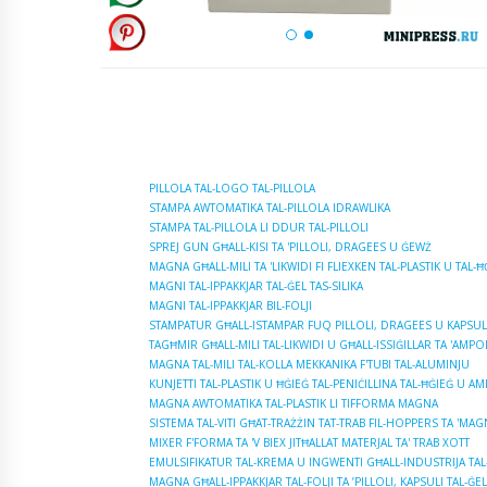
PILLOLA TAL-LOGO TAL-PILLOLA
STAMPA AWTOMATIKA TAL-PILLOLA IDRAWLIKA
STAMPA TAL-PILLOLA LI DDUR TAL-PILLOLI
SPREJ GUN GĦALL-KISI TA 'PILLOLI, DRAGEES U ĠEWŻ
MAGNA GĦALL-MILI TA 'LIKWIDI FI FLIEXKEN TAL-PLASTIK U TAL-Ħ
MAGNI TAL-IPPAKKJAR TAL-ĠEL TAS-SILIKA
MAGNI TAL-IPPAKKJAR BIL-FOLJI
STAMPATUR GĦALL-ISTAMPAR FUQ PILLOLI, DRAGEES U KAPSUL
TAGĦMIR GĦALL-MILI TAL-LIKWIDI U GĦALL-ISSIĠILLAR TA 'AMPOL
MAGNA TAL-MILI TAL-KOLLA MEKKANIKA F'TUBI TAL-ALUMINJU
KUNJETTI TAL-PLASTIK U ĦĠIEĠ TAL-PENIĊILLINA TAL-ĦĠIEĠ U AM
MAGNA AWTOMATIKA TAL-PLASTIK LI TIFFORMA MAGNA
SISTEMA TAL-VITI GĦAT-TRAŻŻIN TAT-TRAB FIL-HOPPERS TA 'MA
MIXER F'FORMA TA 'V BIEX JITĦALLAT MATERJAL TA' TRAB XOTT
EMULSIFIKATUR TAL-KREMA U INGWENTI GĦALL-INDUSTRIJA TAL
MAGNA GĦALL-IPPAKKJAR TAL-FOLJI TA ’PILLOLI, KAPSULI TAL-Ġ