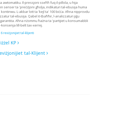
la awtomatiku. Il-pressjoni sseħħ fuq il-pillola, u hija
 senser ta 'preċiżjoni għolja, indikaturi tal-ebusija huma
a kontinwu. L-akbar lott ta 'kejl ta' 100 biċċa. Aħna nipprovdu
izzatur tal-ebusija. Qabel it-tbaħħir, l-analizzaturi jiġu
ni garantita. Aħna nżommu ħażna ta 'partijiet u konsumabbli
-konsenja lill-belt tax-xerrej.
6 reviżjonijiet tal-klijenti
iżżel KP
eviżjonijiet tal-Klijent