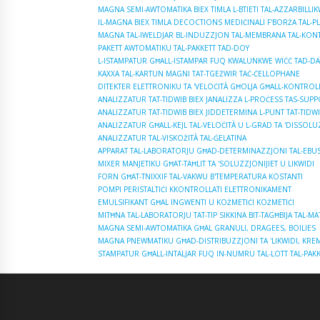
MAGNA SEMI-AWTOMATIKA BIEX TIMLA L-BTIETI TAL-AZZARBILLI
IL-MAGNA BIEX TIMLA DECOCTIONS MEDIĊINALI F'BORŻA TAL-PL
MAGNA TAL-IWELDJAR BL-INDUZZJON TAL-MEMBRANA TAL-KON
PAKETT AWTOMATIKU TAL-PAKKETT TAD-DOY
L-ISTAMPATUR GĦALL-ISTAMPAR FUQ KWALUNKWE WIĊĊ TAD-DA
KAXXA TAL-KARTUN MAGNI TAT-TGEŻWIR TAĊ-ĊELLOPHANE
DITEKTER ELETTRONIKU TA 'VELOĊITÀ GĦOLJA GĦALL-KONTROLL
ANALIZZATUR TAT-TIDWIB BIEX JANALIZZA L-PROĊESS TAS-SUPP
ANALIZZATUR TAT-TIDWIB BIEX JIDDETERMINA L-PUNT TAT-TIDWI
ANALIZZATUR GĦALL-KEJL TAL-VELOĊITÀ U L-GRAD TA 'DISSOLUZ
ANALIZZATUR TAL-VISKOŻITÀ TAL-ĠELATINA
APPARAT TAL-LABORATORJU GĦAD-DETERMINAZZJONI TAL-EBUSIJ
MIXER MANJETIKU GĦAT-TAĦLIT TA 'SOLUZZJONIJIET U LIKWIDI
FORN GĦAT-TNIXXIF TAL-VAKWU B'TEMPERATURA KOSTANTI
POMPI PERISTALTIĊI KKONTROLLATI ELETTRONIKAMENT
EMULSIFIKANT GĦAL INGWENTI U KOŻMETIĊI KOŻMETIĊI
MITĦNA TAL-LABORATORJU TAT-TIP SIKKINA BIT-TAGĦBIJA TAL-M
MAGNA SEMI-AWTOMATIKA GĦAL GRANULI, DRAGEES, BOILIES
MAGNA PNEWMATIKU GĦAD-DISTRIBUZZJONI TA 'LIKWIDI, KRE
STAMPATUR GĦALL-INTALJAR FUQ IN-NUMRU TAL-LOTT TAL-PAKK