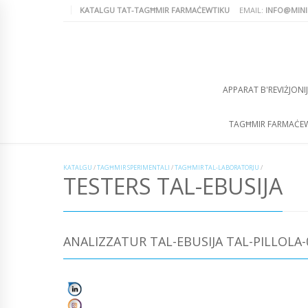
KATALGU TAT-TAGĦMIR FARMAĊEWTIKU
EMAIL:
INFO@MINI
APPARAT B'REVIŻJONIJ
TAGĦMIR FARMAĊE
KATALGU
/
TAGĦMIR SPERIMENTALI
/
TAGĦMIR TAL-LABORATORJU
/
TESTERS TAL-EBUSIJA
ANALIZZATUR TAL-EBUSIJA TAL-PILLOLA-