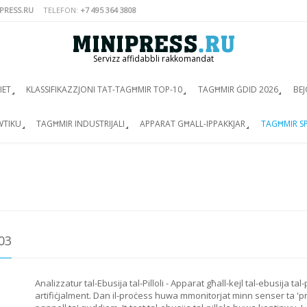
PRESS.RU
TELEFON:
+7 495 364 3808
Servizz affidabbli rakkomandat
IET
KLASSIFIKAZZJONI TAT-TAGĦMIR TOP-10
TAGĦMIR ĠDID 2026
BEJ
WTIKU
TAGĦMIR INDUSTRIJALI
APPARAT GĦALL-IPPAKKJAR
TAGĦMIR SP
03
Analizzatur tal-Ebusija tal-Pilloli - Apparat għall-kejl tal-ebusija tal
artifiċjalment. Dan il-proċess huwa mmonitorjat minn senser ta 'preċ