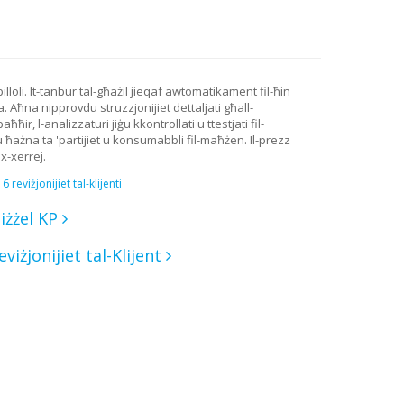
pilloli. It-tanbur tal-għażil jieqaf awtomatikament fil-ħin
. Aħna nipprovdu struzzjonijiet dettaljati għall-
ħħir, l-analizzaturi jiġu kkontrollati u ttestjati fil-
ażna ta 'partijiet u konsumabbli fil-maħżen. Il-prezz
ax-xerrej.
6 reviżjonijiet tal-klijenti
iżżel KP
eviżjonijiet tal-Klijent