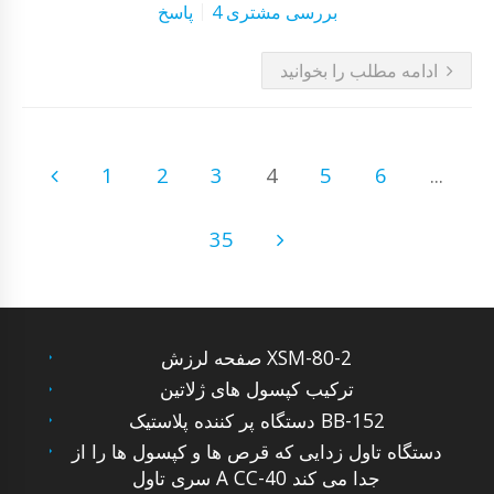
4 بررسی مشتری
پاسخ
ادامه مطلب را بخوانید
1
2
3
4
5
6
...
35
صفحه لرزش XSM-80-2
ترکیب کپسول های ژلاتین
دستگاه پر کننده پلاستیک BB-152
دستگاه تاول زدایی که قرص ها و کپسول ها را از
سری تاول A CC-40 جدا می کند