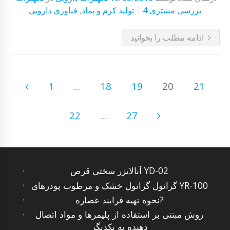
4 بررسی مشتری
تولید کرم و پماد
,
فناوری دارویی
ادامه مطلب را بخوانید
1
...
18
19
20
21
22
...
27
آنالایزر سختی قرص YD-02
گرانول گرانول خشک و مرطوب پودرهای YR-100
نحوه تهیه فرایند عصاره?
روش مبتنی بر استفاده از پلیمرها و مواد اتصال
دهنده به یکدیگر