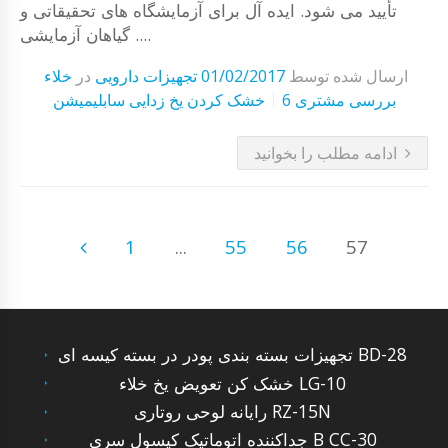
تأیید می شود. ایده آل برای آزمایشگاه های تحقیقاتی و
گیاهان آزمایشی ....
ارسال شده توسط
01/02/2017
تجهیزات دارویی
در
خلاء
6 بررسی مشتری
خشک کردن یخ زدایی سابلیمیشن
ادامه مطلب را بخوانید
1
...
55
56
57
تجهیزات بسته بندی پودر در بسته کیسه ای BD-28
خشک کن تعویض یخ خلاء LG-10
رایانه لوحی روتاری RZ-15N
جداکننده اتوماتیک کپسول سری B CC-30