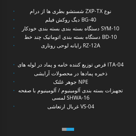
شستشو بطری ها از درام ZXP-TX نوع
دیگ روکش فیلم BG-40
دستگاه بسته بندی بسته بندی خودکار SYM-10
دستگاه بسته بندی اتوماتیک چند خط BD-10
رایانه لوحی روتاری RZ-12A
قرص توزیع کننده خامه و پماد در لوله های ITA-04
ذخیره پمادها در محصولات آرایشی
جوهر غلتک NPE
تجهیزات بسته بندی آلومینیوم / آلومینیوم با صفحه
لمسی SHWA-16
غربال ارتعاشی VS-04