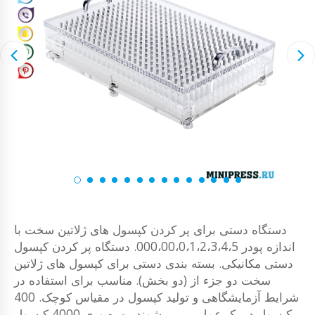
دستگاه دستی برای پر کردن کپسول های ژلاتین سخت با
اندازه پودر 000،00،0،1،2،3،4،5. دستگاه پر کردن کپسول
دستی مکانیکی. بسته بندی دستی برای کپسول های ژلاتین
سخت دو جزء از (دو بخش). مناسب برای استفاده در
شرایط آزمایشگاهی و تولید کپسول در مقیاس کوچک. 400
کپسول در یک عمل پر می شوند. بهره وری 4000 کپسول