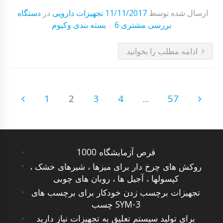
ارسال شده توسط
11/11/2017
تجهیزات دارویی
در
دستگاه
6 بررسی مشتری
بسته بندی وکیوم
ادامه مطلب را بخوانید
1
2
3
4
...
57
قرص آزمایشگاه 1000
روکش های چرخ دار برای میزها ، شیرهای خشک ،
کپسولها ، آجیل ها ، روبان های چوبی
تجهیزات برچسب زدن خودکار برای برچسب های
چسب SYM-3
برای تولید سیستم تعلیق به تجهیزات نیاز دارید