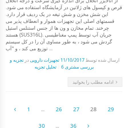
از آنالایزر انحلال برای اندازه گیری سرعت و درجه انحلال
قرص و کپسول های ژلاتین در آزمایشگاه استفاده می شود.
این شش مخزن و شش تیغه در یک ردیف قرار دارد.
قسمتهای اصلی این تجهیزات هموار و انعطاف پذیر می
چرخند. تمام مخازن و ون ها از جنس استنلس استیل
هستند (SUS316L). جریان آب توسط پمپ مغناطیسی
گردش می شود ، به طور مساوی آن را در کل سیستم
توزیع می کند ، و "آب ...
ارسال شده توسط
11/10/2017
تجهیزات دارویی
در
تجزیه و
6 بررسی مشتری
تحلیل تجزیه
ادامه مطلب را بخوانید
1
...
26
27
28
29
30
...
36